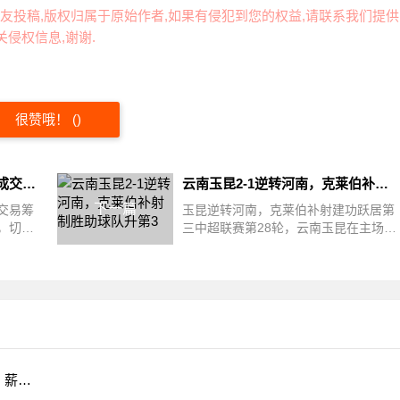
友投稿,版权归属于原始作者,如果有侵犯到您的权益,请联系我们提供
侵权信息,谢谢.
很赞哦！
(
)
切尔西酝酿球员交换，查洛巴成交易筹码
云南玉昆2-1逆转河南，克莱伯补射制胜助球队升第3
下一篇
交易筹
玉昆逆转河南，克莱伯补射建功跃居第
，切尔
三中超联赛第28轮，云南玉昆在主场迎
多方
战河南队，凭借克莱伯的补射破门，以
2-1逆...
官宣，姚迪签约，加盟意甲豪门，上缴排协学校，薪水还剩下多少?