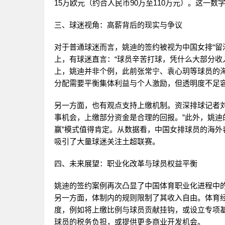
15万欧元（约合人民币90万至110万元）。这一
三、球迷视角：高薪背后的现实与争议
对于普通球迷而言，姚迪的签约被视为中国女排“留
上，有球迷直言：“球员辛苦打球，凭什么大部分收
上，姚迪并非个例，此前张常宁、袁心玥等球员的
分配需要平衡集体利益与个人激励，但透明度不足容
另一方面，也有观点支持上缴机制。资深排球记者
事机会，上缴部分资金是合理的回报。”此外，姚迪
赢”模式值得肯定。从数据看，中国女排球员的海
吸引了大量球迷关注土超联赛。
四、未来展望：职业化改革与球员权益平衡
姚迪的签约案例再次凸显了中国体育职业化进程中
另一方面，体制内的规则限制了其收入自由。体育
度，例如将上缴比例与球员贡献挂钩，或设立专项
球员的税务负担，或提供更多商业开发机会。