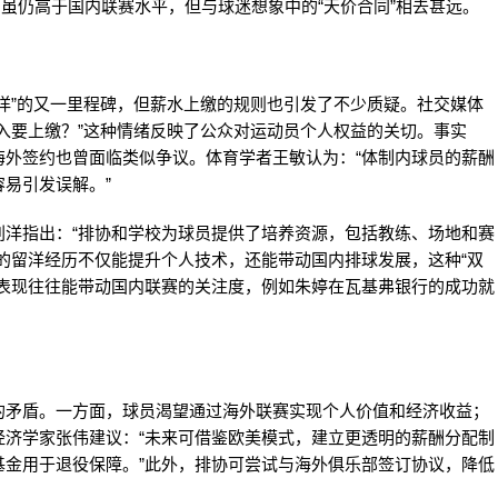
数字虽仍高于国内联赛水平，但与球迷想象中的“天价合同”相去甚远。
洋”的又一里程碑，但薪水上缴的规则也引发了不少质疑。社交媒体
入要上缴？”这种情绪反映了公众对运动员个人权益的关切。事实
海外签约也曾面临类似争议。体育学者王敏认为：“体制内球员的薪酬
易引发误解。”
刘洋指出：“排协和学校为球员提供了培养资源，包括教练、场地和赛
的留洋经历不仅能提升个人技术，还能带动国内排球发展，这种“双
外表现往往能带动国内联赛的关注度，例如朱婷在瓦基弗银行的成功就
的矛盾。一方面，球员渴望通过海外联赛实现个人价值和经济收益；
经济学家张伟建议：“未来可借鉴欧美模式，建立更透明的薪酬分配制
基金用于退役保障。”此外，排协可尝试与海外俱乐部签订协议，降低