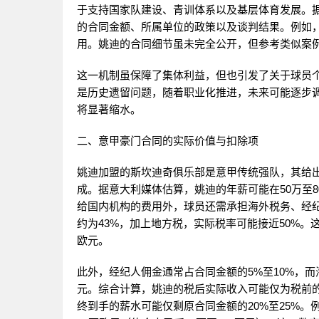
于支持国家队建设、青训体系以及基层体育发展。据
的合同金额、所属单位的政策以及谈判结果。例如，
用。姚迪的合同细节虽未完全公开，但参考类似案例
这一机制虽保障了集体利益，但也引发了关于球员
是历史遗留问题，随着职业化推进，未来可能逐步
将显著缩水。
二、意甲豪门合同的实际价值与扣除项
姚迪加盟的斯坎迪奇俱乐部是意甲传统强队，其给
成。据意大利媒体估算，姚迪的年薪可能在50万至
给国内机构的费用外，球员还需承担海外税务、经
约为43%，加上地方税，实际税率可能接近50%。
欧元。
此外，经纪人佣金通常占合同金额的5%至10%，而
元。综合计算，姚迪的税后实际收入可能仅为税前的
终到手的薪水可能仅剩原合同金额的20%至25%。