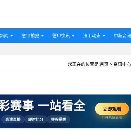
新闻
意甲播报
德甲快讯
法甲动态
中超音
您现在的位置是:
首页
>
资讯中心
彩赛事 一站看全
立即观看
打开叭球直播
高清直播
即时比分
赛程提醒