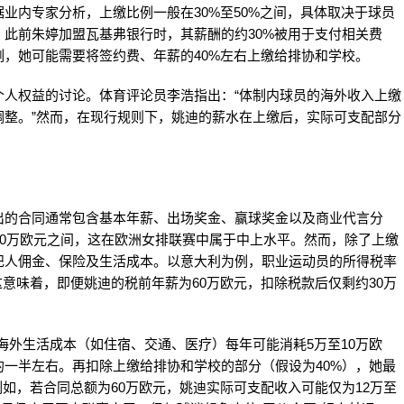
业内专家分析，上缴比例一般在30%至50%之间，具体取决于球员
此前朱婷加盟瓦基弗银行时，其薪酬的约30%被用于支付相关费
，她可能需要将签约费、年薪的40%左右上缴给排协和学校。
个人权益的讨论。体育评论员李浩指出：“体制内球员的海外收入上缴
调整。”然而，在现行规则下，姚迪的薪水在上缴后，实际可支配部分
出的合同通常包含基本年薪、出场奖金、赢球奖金以及商业代言分
80万欧元之间，这在欧洲女排联赛中属于中上水平。然而，除了上缴
纪人佣金、保险及生活成本。以意大利为例，职业运动员的所得税率
这意味着，即便姚迪的税前年薪为60万欧元，扣除税款后仅剩约30万
海外生活成本（如住宿、交通、医疗）每年可能消耗5万至10万欧
一半左右。再扣除上缴给排协和学校的部分（假设为40%），她最
例如，若合同总额为60万欧元，姚迪实际可支配收入可能仅为12万至