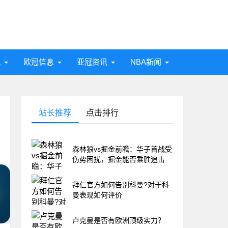
讯
欧冠信息
亚冠资讯
NBA新闻
站长推荐
点击排行
森林狼vs掘金前瞻：华子首战受
伤势困扰，掘金能否乘胜追击
拜仁官方如何告别科曼?对于科
曼表现如何评价
卢克曼是否有欧洲顶级实力？