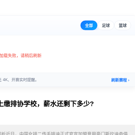
上缴排协学校，薪水还剩下多少?
解析近日，中国女排二传手姚迪正式官宣加盟意甲豪门斯坎迪奇俱