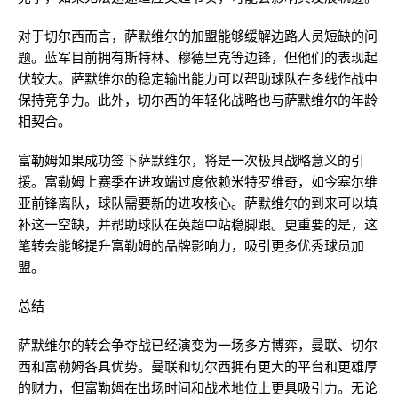
对于切尔西而言，萨默维尔的加盟能够缓解边路人员短缺的问
题。蓝军目前拥有斯特林、穆德里克等边锋，但他们的表现起
伏较大。萨默维尔的稳定输出能力可以帮助球队在多线作战中
保持竞争力。此外，切尔西的年轻化战略也与萨默维尔的年龄
相契合。
富勒姆如果成功签下萨默维尔，将是一次极具战略意义的引
援。富勒姆上赛季在进攻端过度依赖米特罗维奇，如今塞尔维
亚前锋离队，球队需要新的进攻核心。萨默维尔的到来可以填
补这一空缺，并帮助球队在英超中站稳脚跟。更重要的是，这
笔转会能够提升富勒姆的品牌影响力，吸引更多优秀球员加
盟。
总结
萨默维尔的转会争夺战已经演变为一场多方博弈，曼联、切尔
西和富勒姆各具优势。曼联和切尔西拥有更大的平台和更雄厚
的财力，但富勒姆在出场时间和战术地位上更具吸引力。无论