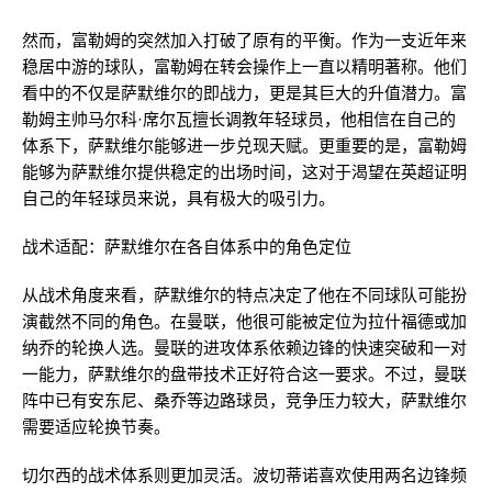
然而，富勒姆的突然加入打破了原有的平衡。作为一支近年来
稳居中游的球队，富勒姆在转会操作上一直以精明著称。他们
看中的不仅是萨默维尔的即战力，更是其巨大的升值潜力。富
勒姆主帅马尔科·席尔瓦擅长调教年轻球员，他相信在自己的
体系下，萨默维尔能够进一步兑现天赋。更重要的是，富勒姆
能够为萨默维尔提供稳定的出场时间，这对于渴望在英超证明
自己的年轻球员来说，具有极大的吸引力。
战术适配：萨默维尔在各自体系中的角色定位
从战术角度来看，萨默维尔的特点决定了他在不同球队可能扮
演截然不同的角色。在曼联，他很可能被定位为拉什福德或加
纳乔的轮换人选。曼联的进攻体系依赖边锋的快速突破和一对
一能力，萨默维尔的盘带技术正好符合这一要求。不过，曼联
阵中已有安东尼、桑乔等边路球员，竞争压力较大，萨默维尔
需要适应轮换节奏。
切尔西的战术体系则更加灵活。波切蒂诺喜欢使用两名边锋频