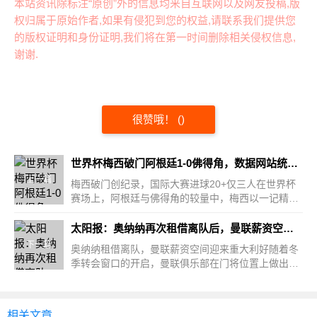
本站资讯除标注“原创”外的信息均来自互联网以及网友投稿,版
权归属于原始作者,如果有侵犯到您的权益,请联系我们提供您
的版权证明和身份证明,我们将在第一时间删除相关侵权信息,
谢谢.
很赞哦！
(
)
世界杯梅西破门阿根廷1-0佛得角，数据网站统计3人国际大赛进球超20
上一篇
梅西破门创纪录，国际大赛进球20+仅三人在世界杯
赛场上，阿根廷与佛得角的较量中，梅西以一记精彩
的破门帮助球队...
太阳报：奥纳纳再次租借离队后，曼联薪资空间迎来利好
下一篇
奥纳纳租借离队，曼联薪资空间迎来重大利好随着冬
季转会窗口的开启，曼联俱乐部在门将位置上做出了
一项重要决...
相关文章