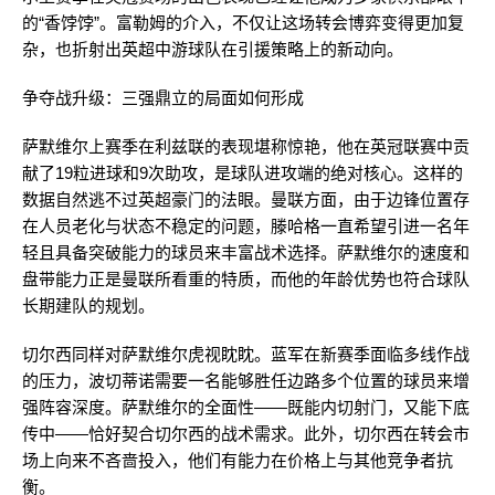
的“香饽饽”。富勒姆的介入，不仅让这场转会博弈变得更加复
杂，也折射出英超中游球队在引援策略上的新动向。
争夺战升级：三强鼎立的局面如何形成
萨默维尔上赛季在利兹联的表现堪称惊艳，他在英冠联赛中贡
献了19粒进球和9次助攻，是球队进攻端的绝对核心。这样的
数据自然逃不过英超豪门的法眼。曼联方面，由于边锋位置存
在人员老化与状态不稳定的问题，滕哈格一直希望引进一名年
轻且具备突破能力的球员来丰富战术选择。萨默维尔的速度和
盘带能力正是曼联所看重的特质，而他的年龄优势也符合球队
长期建队的规划。
切尔西同样对萨默维尔虎视眈眈。蓝军在新赛季面临多线作战
的压力，波切蒂诺需要一名能够胜任边路多个位置的球员来增
强阵容深度。萨默维尔的全面性——既能内切射门，又能下底
传中——恰好契合切尔西的战术需求。此外，切尔西在转会市
场上向来不吝啬投入，他们有能力在价格上与其他竞争者抗
衡。