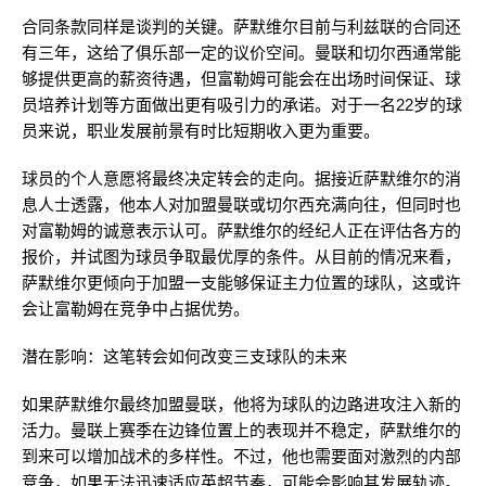
合同条款同样是谈判的关键。萨默维尔目前与利兹联的合同还
有三年，这给了俱乐部一定的议价空间。曼联和切尔西通常能
够提供更高的薪资待遇，但富勒姆可能会在出场时间保证、球
员培养计划等方面做出更有吸引力的承诺。对于一名22岁的球
员来说，职业发展前景有时比短期收入更为重要。
球员的个人意愿将最终决定转会的走向。据接近萨默维尔的消
息人士透露，他本人对加盟曼联或切尔西充满向往，但同时也
对富勒姆的诚意表示认可。萨默维尔的经纪人正在评估各方的
报价，并试图为球员争取最优厚的条件。从目前的情况来看，
萨默维尔更倾向于加盟一支能够保证主力位置的球队，这或许
会让富勒姆在竞争中占据优势。
潜在影响：这笔转会如何改变三支球队的未来
如果萨默维尔最终加盟曼联，他将为球队的边路进攻注入新的
活力。曼联上赛季在边锋位置上的表现并不稳定，萨默维尔的
到来可以增加战术的多样性。不过，他也需要面对激烈的内部
竞争，如果无法迅速适应英超节奏，可能会影响其发展轨迹。