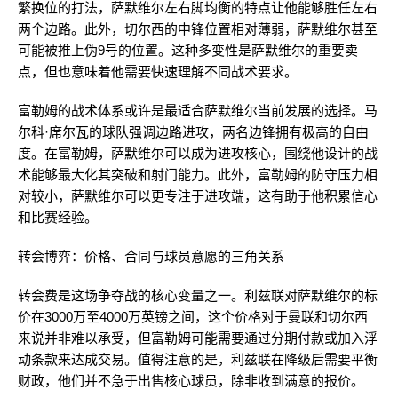
繁换位的打法，萨默维尔左右脚均衡的特点让他能够胜任左右
两个边路。此外，切尔西的中锋位置相对薄弱，萨默维尔甚至
可能被推上伪9号的位置。这种多变性是萨默维尔的重要卖
点，但也意味着他需要快速理解不同战术要求。
富勒姆的战术体系或许是最适合萨默维尔当前发展的选择。马
尔科·席尔瓦的球队强调边路进攻，两名边锋拥有极高的自由
度。在富勒姆，萨默维尔可以成为进攻核心，围绕他设计的战
术能够最大化其突破和射门能力。此外，富勒姆的防守压力相
对较小，萨默维尔可以更专注于进攻端，这有助于他积累信心
和比赛经验。
转会博弈：价格、合同与球员意愿的三角关系
转会费是这场争夺战的核心变量之一。利兹联对萨默维尔的标
价在3000万至4000万英镑之间，这个价格对于曼联和切尔西
来说并非难以承受，但富勒姆可能需要通过分期付款或加入浮
动条款来达成交易。值得注意的是，利兹联在降级后需要平衡
财政，他们并不急于出售核心球员，除非收到满意的报价。