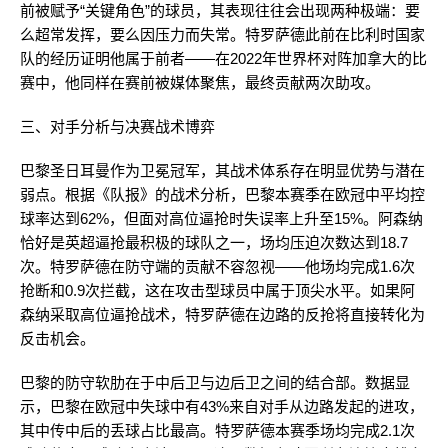
前被赋予“关键角色”的球员，其表现往往会出现两种极端：要
么超常发挥，要么因压力而失常。特罗萨德此前在比利时国家
队的经历证明他属于前者——在2022年世界杯对阵加拿大的比
赛中，他同样在赛前被媒体聚焦，最终贡献两次助攻。
三、对手分析与决赛战术博弈
巴黎圣日耳曼作为卫冕冠军，其战术体系存在明显优势与潜在
弱点。根据《队报》的战术分析，巴黎本赛季在欧冠中平均控
球率达到62%，但面对高位逼抢时失误率上升至15%。阿森纳
恰好是英超逼抢最积极的球队之一，场均压迫次数达到18.7
次。特罗萨德在防守端的贡献不容忽视——他场均完成1.6次
抢断和0.9次拦截，这在攻击型球员中属于顶尖水平。如果阿
森纳采取高位逼抢战术，特罗萨德在边路的反抢将直接转化为
反击机会。
巴黎的防守软肋在于中后卫与边后卫之间的结合部。数据显
示，巴黎在欧冠中失球中有43%来自对手从边路发起的进攻，
其中传中后的丢球占比最高。特罗萨德本赛季场均完成2.1次