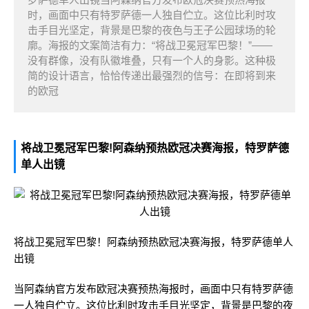
时，画面中只有特罗萨德一人独自伫立。这位比利时攻
击手目光坚定，背景是巴黎的夜色与王子公园球场的轮
廓。海报的文案简洁有力：“将战卫冕冠军巴黎！”——
没有群像，没有队徽堆叠，只有一个人的身影。这种极
简的设计语言，恰恰传递出最强烈的信号：在即将到来
的欧冠
将战卫冕冠军巴黎!阿森纳预热欧冠决赛海报，特罗萨德
单人出镜
将战卫冕冠军巴黎！阿森纳预热欧冠决赛海报，特罗萨德单人
出镜
当阿森纳官方发布欧冠决赛预热海报时，画面中只有特罗萨德
一人独自伫立。这位比利时攻击手目光坚定，背景是巴黎的夜