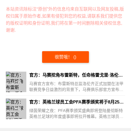
本站资讯除标注“原创”外的信息均来自互联网以及网友投稿,版
权归属于原始作者,如果有侵犯到您的权益,请联系我们提供您
的版权证明和身份证明,我们将在第一时间删除相关侵权信息,
谢谢.
很赞哦！
(
)
官方：马赛挖角布雷斯特，任命格雷戈里·洛伦齐为体育总监
上一篇
马赛官方宣布：布雷斯特总监洛伦齐正式加盟在法甲
联赛竞争日益激烈的背景下，马赛俱乐部官方宣布了
一项重要人...
官方：英格兰球员工会PFA赛季颁奖将于8月25日在曼市举行
下一篇
绿茵荣耀之夜：PFA赛季颁奖盛典即将登陆曼彻斯特
英格兰足球的年度盛事即将拉开帷幕。英格兰球员工
会（PFA）正式...