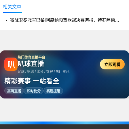
相关文章
将战卫冕冠军巴黎!阿森纳预热欧冠决赛海报，特罗萨德单人出镜
热门体育直播平台
叭球直播
叭
立即观看
足球 / 篮球 / 比分 / 赛程 / 热门资讯
精彩赛事 一站看全
高清直播
即时比分
赛程提醒