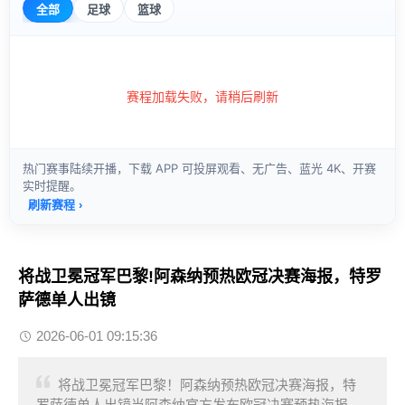
将战卫冕冠军巴黎!阿森纳预热欧冠决赛海报，特罗
萨德单人出镜
2026-06-01 09:15:36
将战卫冕冠军巴黎！阿森纳预热欧冠决赛海报，特
罗萨德单人出镜当阿森纳官方发布欧冠决赛预热海报