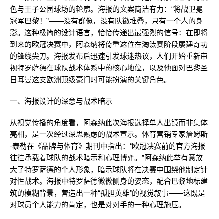
色与王子公园球场的轮廓。海报的文案简洁有力：“将战卫冕
冠军巴黎！”——没有群像，没有队徽堆叠，只有一个人的身
影。这种极简的设计语言，恰恰传递出最强烈的信号：在即将
到来的欧冠决赛中，阿森纳将倚重这位在淘汰赛阶段屡建奇功
的锋线尖刀。海报发布后迅速引发球迷热议，人们开始重新审
视特罗萨德在球队战术体系中的核心地位，以及他面对巴黎圣
日耳曼这支欧洲顶级豪门时可能扮演的关键角色。
一、海报设计的深意与战术暗示
从视觉传播的角度看，阿森纳此次海报选择单人出镜而非集体
亮相，是一次经过深思熟虑的战术宣示。体育营销专家詹姆斯
·泰勒在《品牌与体育》期刊中指出：“欧冠决赛前的官方海报
往往承载着球队的战术暗示和心理博弈。”阿森纳此举有意放
大了特罗萨德的个人形象，暗示球队将在决赛中围绕他制定针
对性战术。海报中特罗萨德微微侧身的姿态，配合巴黎地标建
筑的模糊背景，营造出一种“孤胆英雄”的视觉叙事——这既是
对球员个人能力的肯定，也是对对手的一种心理施压。