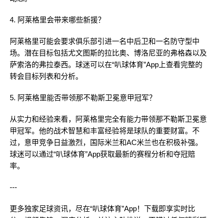
4. 阿莱格里会带来哪些新援？
阿莱格里可能会要求俱乐部引进一名中后卫和一名防守型中
场。潜在目标包括尤文图斯的拉比奥、博洛尼亚的弗格森以及
萨索洛的弗拉泰西。球迷可以在“叭球体育”App上查看完整的
转会目标列表和分析。
5. 阿莱格里能否带领那不勒斯卫冕意甲冠军？
从实力和经验来看，阿莱格里完全有能力带领那不勒斯卫冕意
甲冠军。他的战术智慧和丰富经验将是球队的重要财富。不
过，意甲竞争日益激烈，国际米兰和AC米兰也在积极补强。
球迷可以通过“叭球体育”App获取最新的赛程分析和夺冠赔
率。
---
更多独家足球资讯，尽在“叭球体育”App！下载即享实时比