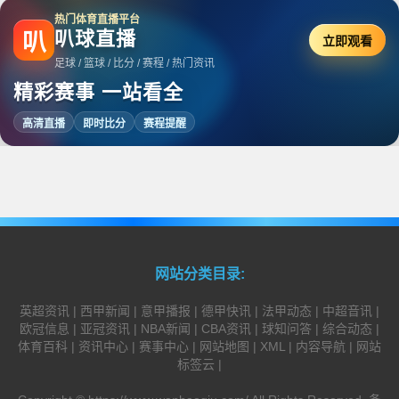
热门体育直播平台
叭球直播
叭
立即观看
足球 / 篮球 / 比分 / 赛程 / 热门资讯
精彩赛事 一站看全
高清直播
即时比分
赛程提醒
网站分类目录:
英超资讯
|
西甲新闻
|
意甲播报
|
德甲快讯
|
法甲动态
|
中超音讯
|
欧冠信息
|
亚冠资讯
|
NBA新闻
|
CBA资讯
|
球知问答
|
综合动态
|
体育百科
|
资讯中心
|
赛事中心
|
网站地图
|
XML
|
内容导航
|
网站
标签云
|