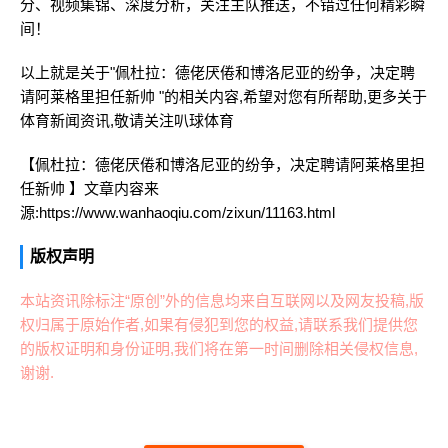
分、视频集锦、深度分析，关注主队推送，不错过任何精彩瞬
间！
以上就是关于"佩杜拉：德佬厌倦和博洛尼亚的纷争，决定聘
请阿莱格里担任新帅 "的相关内容,希望对您有所帮助,更多关于
体育新闻资讯,敬请关注
叭球体育
【佩杜拉：德佬厌倦和博洛尼亚的纷争，决定聘请阿莱格里担
任新帅 】文章内容来
源:https://www.wanhaoqiu.com/zixun/11163.html
版权声明
本站资讯除标注“原创”外的信息均来自互联网以及网友投稿,版
权归属于原始作者,如果有侵犯到您的权益,请联系我们提供您
的版权证明和身份证明,我们将在第一时间删除相关侵权信息,
谢谢.