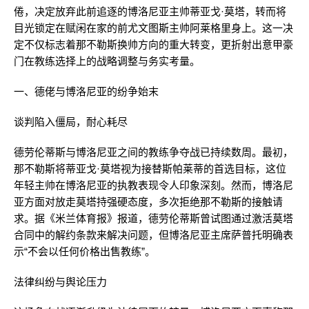
倦，决定放弃此前追逐的博洛尼亚主帅蒂亚戈·莫塔，转而将
目光锁定在赋闲在家的前尤文图斯主帅阿莱格里身上。这一决
定不仅标志着那不勒斯换帅方向的重大转变，更折射出意甲豪
门在教练选择上的战略调整与务实考量。
一、德佬与博洛尼亚的纷争始末
谈判陷入僵局，耐心耗尽
德劳伦蒂斯与博洛尼亚之间的教练争夺战已持续数周。最初，
那不勒斯将蒂亚戈·莫塔视为接替斯帕莱蒂的首选目标，这位
年轻主帅在博洛尼亚的执教表现令人印象深刻。然而，博洛尼
亚方面对放走莫塔持强硬态度，多次拒绝那不勒斯的接触请
求。据《米兰体育报》报道，德劳伦蒂斯曾试图通过激活莫塔
合同中的解约条款来解决问题，但博洛尼亚主席萨普托明确表
示“不会以任何价格出售教练”。
法律纠纷与舆论压力