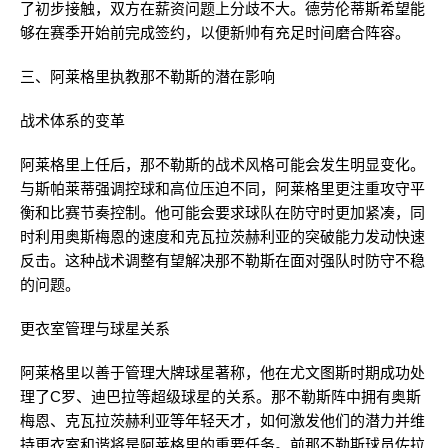
了初步接触，双方在薪资问题上分歧不大。德劳伦蒂斯希望能
够在赛季开始前完成签约，以便新帅有充足时间磨合阵容。
三、阿莱格里执教那不勒斯的潜在影响
战术体系的变革
阿莱格里上任后，那不勒斯的战术风格可能会发生明显变化。
与斯帕莱蒂强调控球和高位压迫不同，阿莱格里更注重攻守平
衡和比赛节奏控制。他可能会要求球队在防守时更加紧凑，同
时利用奥斯梅恩的速度和克瓦拉茨赫利亚的突破能力发动快速
反击。这种战术调整有望解决那不勒斯在面对强队时防守不稳
的问题。
更衣室管理与球星关系
阿莱格里以善于管理大牌球星著称，他在尤文图斯时期成功处
理了C罗、迪巴拉等超级球星的关系。那不勒斯阵中拥有奥斯
梅恩、克瓦拉茨赫利亚等年轻天才，如何激发他们的潜力并维
持更衣室和谐将是阿莱格里的重要任务。前那不勒斯球员佐拉