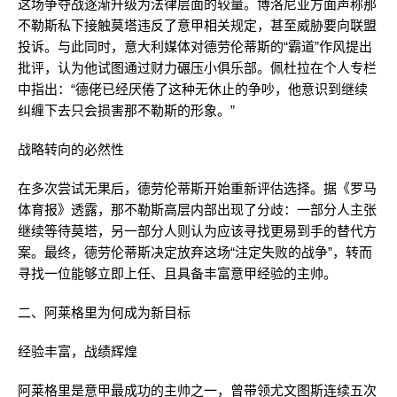
这场争夺战逐渐升级为法律层面的较量。博洛尼亚方面声称那
不勒斯私下接触莫塔违反了意甲相关规定，甚至威胁要向联盟
投诉。与此同时，意大利媒体对德劳伦蒂斯的“霸道”作风提出
批评，认为他试图通过财力碾压小俱乐部。佩杜拉在个人专栏
中指出：“德佬已经厌倦了这种无休止的争吵，他意识到继续
纠缠下去只会损害那不勒斯的形象。”
战略转向的必然性
在多次尝试无果后，德劳伦蒂斯开始重新评估选择。据《罗马
体育报》透露，那不勒斯高层内部出现了分歧：一部分人主张
继续等待莫塔，另一部分人则认为应该寻找更易到手的替代方
案。最终，德劳伦蒂斯决定放弃这场“注定失败的战争”，转而
寻找一位能够立即上任、且具备丰富意甲经验的主帅。
二、阿莱格里为何成为新目标
经验丰富，战绩辉煌
阿莱格里是意甲最成功的主帅之一，曾带领尤文图斯连续五次