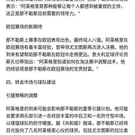
表示：“阿莱格里是那种能够让每个人都感到被重视的主帅，
这正是那不勒斯目前需要的领导力。”
欧冠赛场的新期待
那不勒斯上赛季在欧冠表现出色，最终闯入八强。阿莱格里在
欧冠赛场有着丰富经验，曾带领尤文图斯两次进入决赛。他的
到来有望帮助那不勒斯在欧冠中走得更远。意大利足球评论员
斯孔切蒂指出：“阿莱格里知道如何在淘汰赛中调整战术，他
的经验将是那不勒斯在欧冠赛场的宝贵财富。”
四、转会市场与球队建设
引援策略的调整
阿莱格里的到来可能会影响那不勒斯的夏季引援计划。他可能
会要求俱乐部引进一名经验丰富的中后卫和一名防守型中场，
以增强球队的防守硬度。据《共和报》报道，那不勒斯已经将
目光投向了几名阿莱格里心仪的球员，包括尤文图斯的拉比奥