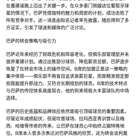
在重建道路上迈出了关键一步。在众多豪门觊觎这位葡萄牙球
星的情况下，巴萨凭借独特的魅力和周密的计划，成功击败了
所有竞争对手。这一消息由知名记者率先披露，随后得到了多
方证实，引发了球迷和媒体的广泛讨论。
巴萨的转会策略与吸引力
巴萨近年来经历了财政危机和阵容老化，但俱乐部管理层并未
放弃重建计划。通过出售部分球员、降低薪资总额，巴萨逐步
恢复了在转会市场上的操作空间。B席的加盟正是这一策略的
集中体现——俱乐部不再盲目追求高薪巨星，而是精准锁定那
些既能提升即战力、又符合长期规划的球员。B席的技术特点
与巴萨的传控体系高度契合，他的到来将极大丰富球队的中场
选择。
巴萨的历史底蕴和品牌效应依然是吸引顶级球员的重要因素。
尽管近年成绩起伏，但诺坎普球场、拉玛西亚青训营以及梅
西、哈维等传奇的传承，让巴萨在球员心中始终占据特殊地
位。B席本人曾多次表达对巴萨风格的欣赏，这为转会谈判奠