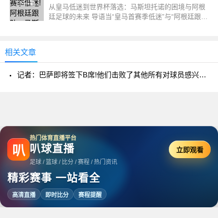
下一篇
从皇马低迷到世界杯落选：马斯坦托诺的困境与阿根
廷足球的未来 导语当“皇马首赛季低迷”与“阿根廷跟
队：马斯...
相关文章
记者：巴萨即将签下B席!他们击败了其他所有对球员感兴趣的球队
热门体育直播平台
叭球直播
叭
立即观看
足球 / 篮球 / 比分 / 赛程 / 热门资讯
精彩赛事 一站看全
高清直播
即时比分
赛程提醒