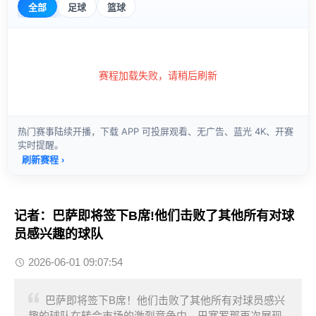
记者：巴萨即将签下B席!他们击败了其他所有对球
员感兴趣的球队
2026-06-01 09:07:54
巴萨即将签下B席！他们击败了其他所有对球员感兴
趣的球队在转会市场的激烈竞争中，巴塞罗那再次展现