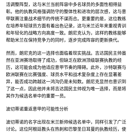
活调整阵型，这与米兰当前阵容中多名球员的多面性相得益
彰。他的执教风格强调防守的整体性和进攻的层次感，这与意
甲联赛注重战术细节的传统不谋而合。更重要的是，这位教练
在培养年轻球员方面有着出色记录，这与米兰近年来重视青训
和年轻化的战略方向高度一致。朗尼克认为，这样的教练能够
帮助米兰在保持竞争力的同时，逐步完成阵容的更新换代。
然而，朗尼克的这一选择也面临着现实挑战。吉达国民主帅虽
然在亚洲赛场取得了成功，但缺乏在欧洲顶级联赛执教的经
历，这可能会成为他适应意甲节奏的障碍。此外，沙特联赛与
欧洲联赛在比赛强度、球员水平和战术复杂度上存在显著差
异，能否成功跨越这一鸿沟仍是未知数。朗尼克显然也意识到
了这一点，因此他并未将吉达国民主帅视为唯一选择，而是将
其作为候选名单中的重要一员。
波切蒂诺重返意甲的可能性分析
波切蒂诺的名字出现在米兰新帅候选名单中，同样引发了广泛
讨论。这位阿根廷教头在热刺和巴黎圣日耳曼的执教经历，使