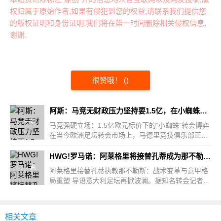
权归属于原始作者,如果有侵犯到您的权益,请联系我们提供您
的版权证明和身份证明,我们将在第一时间删除相关侵权信息,
谢谢.
很赞哦！
(
)
阿斯：马竞无财政压力坚持要1.5亿，在小蜘蛛转会谈判掌控主动权
上一篇
马竞强硬立场：1.5亿欧元标价下的“小蜘蛛”转会博弈
在当今欧洲足坛转会市场上，马德里竞技俱乐部正以
令人瞩目...
HWG!罗马诺：阿莱格里将接替孔蒂成为那不勒斯主帅，签约两年
下一篇
阿莱格里接替孔蒂执教那不勒斯：战术变革与意甲格
局重塑 导语意大利足坛再掀波澜。据知名转会记者罗
马诺以标...
相关文章