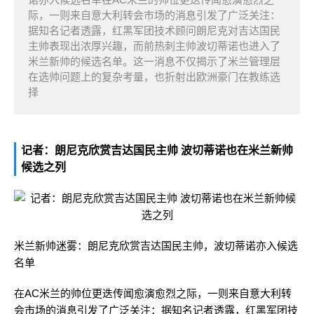
际，一则来自意大利转会市场的消息引发了广泛关注：
据知名记者透露，红黑军团技术顾问朗尼克对吉达国民
主帅表现出浓厚兴趣，而前热刺主帅波切蒂诺也进入了
米兰新帅的候选名单。这一消息不仅揭示了米兰管理层
在选帅问题上的复杂考量，也折射出欧洲豪门在教练选
择
记者：朗尼克欣赏吉达国民主帅 波切蒂诺也在米兰新帅
候选之列
米兰新帅迷雾：朗尼克欣赏吉达国民主帅，波切蒂诺亦入候选
名单
在AC米兰的帅位更迭传闻愈演愈烈之际，一则来自意大利转
会市场的消息引发了广泛关注：据知名记者透露，红黑军团技