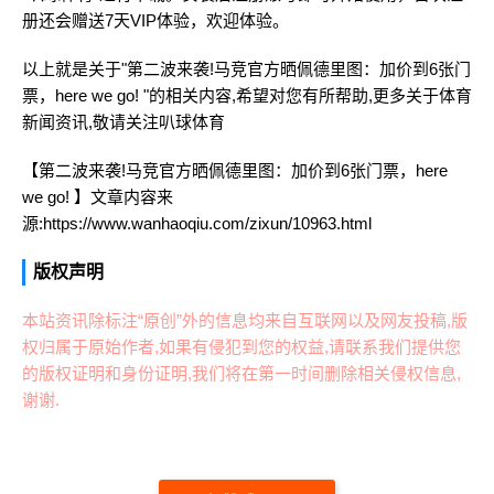
册还会赠送7天VIP体验，欢迎体验。
以上就是关于"第二波来袭!马竞官方晒佩德里图：加价到6张门
票，here we go! "的相关内容,希望对您有所帮助,更多关于体育
新闻资讯,敬请关注
叭球体育
【第二波来袭!马竞官方晒佩德里图：加价到6张门票，here
we go! 】文章内容来
源:https://www.wanhaoqiu.com/zixun/10963.html
版权声明
本站资讯除标注“原创”外的信息均来自互联网以及网友投稿,版
权归属于原始作者,如果有侵犯到您的权益,请联系我们提供您
的版权证明和身份证明,我们将在第一时间删除相关侵权信息,
谢谢.