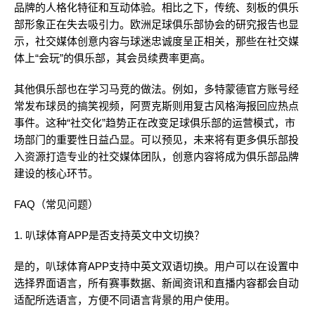
品牌的人格化特征和互动体验。相比之下，传统、刻板的俱乐
部形象正在失去吸引力。欧洲足球俱乐部协会的研究报告也显
示，社交媒体创意内容与球迷忠诚度呈正相关，那些在社交媒
体上“会玩”的俱乐部，其会员续费率更高。
其他俱乐部也在学习马竞的做法。例如，多特蒙德官方账号经
常发布球员的搞笑视频，阿贾克斯则用复古风格海报回应热点
事件。这种“社交化”趋势正在改变足球俱乐部的运营模式，市
场部门的重要性日益凸显。可以预见，未来将有更多俱乐部投
入资源打造专业的社交媒体团队，创意内容将成为俱乐部品牌
建设的核心环节。
FAQ（常见问题）
1. 叭球体育APP是否支持英文中文切换？
是的，叭球体育APP支持中英文双语切换。用户可以在设置中
选择界面语言，所有赛事数据、新闻资讯和直播内容都会自动
适配所选语言，方便不同语言背景的用户使用。