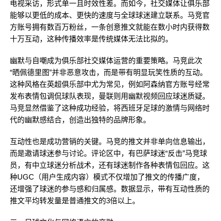
电视采访，形式单一且时效性差。而如今，社交媒体让俱乐部
能够以更低的成本、更快的速度与全球球迷建立联系。马竞官
方账号拥有数百万粉丝，一条创意推文就能在数小时内获得数
十万互动，这种传播效率是传统媒体无法比拟的。
幽默与自嘲成为俱乐部社交媒体运营的重要策略。马竞此次
“晒佩德里图”并非恶意攻击，而是带有明显玩笑性质的互动。
这种风格在英超俱乐部中尤为常见，例如阿森纳官方账号经常
发布表情包调侃球队表现，曼联则用幽默视频回应球迷质疑。
马竞显然借鉴了这种成功经验，将西班牙足球的激情与网络时
代的幽默感结合，创造出独特的品牌形象。
互动性也是成功营销的关键。马竞的推文并非单向信息输出，
而是邀请球迷参与讨论。评论区中，有巴萨球迷“反击”马竞球
员，有中立球迷分析战术，还有球迷制作各种表情包回应。这
种UGC（用户生成内容）模式不仅增加了推文的传播广度，
还增强了球迷的参与感和归属感。数据显示，带有互动性质的
推文平均转发量是普通推文的3倍以上。