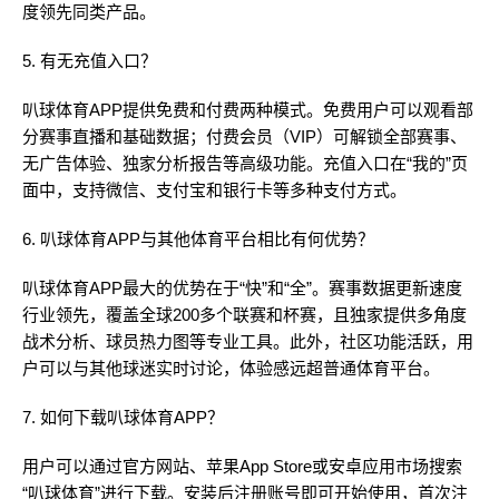
度领先同类产品。
5. 有无充值入口？
叭球体育APP提供免费和付费两种模式。免费用户可以观看部
分赛事直播和基础数据；付费会员（VIP）可解锁全部赛事、
无广告体验、独家分析报告等高级功能。充值入口在“我的”页
面中，支持微信、支付宝和银行卡等多种支付方式。
6. 叭球体育APP与其他体育平台相比有何优势？
叭球体育APP最大的优势在于“快”和“全”。赛事数据更新速度
行业领先，覆盖全球200多个联赛和杯赛，且独家提供多角度
战术分析、球员热力图等专业工具。此外，社区功能活跃，用
户可以与其他球迷实时讨论，体验感远超普通体育平台。
7. 如何下载叭球体育APP？
用户可以通过官方网站、苹果App Store或安卓应用市场搜索
“叭球体育”进行下载。安装后注册账号即可开始使用，首次注