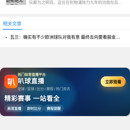
坛都为之侧目。这位在利物浦效力九年的功勋左后
卫，最终拒绝...
相关文章
瓦兰：确实有不少欧洲球队对我有意 最终去向要看掘金如何决定
热门体育直播平台
叭球直播
叭
立即观看
足球 / 篮球 / 比分 / 赛程 / 热门资讯
精彩赛事 一站看全
高清直播
即时比分
赛程提醒