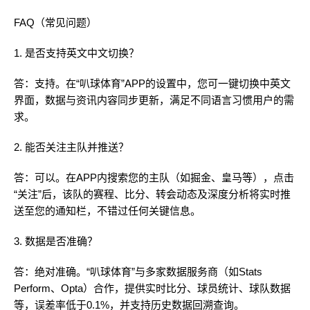
FAQ（常见问题）
1. 是否支持英文中文切换？
答：支持。在“叭球体育”APP的设置中，您可一键切换中英文
界面，数据与资讯内容同步更新，满足不同语言习惯用户的需
求。
2. 能否关注主队并推送？
答：可以。在APP内搜索您的主队（如掘金、皇马等），点击
“关注”后，该队的赛程、比分、转会动态及深度分析将实时推
送至您的通知栏，不错过任何关键信息。
3. 数据是否准确？
答：绝对准确。“叭球体育”与多家数据服务商（如Stats
Perform、Opta）合作，提供实时比分、球员统计、球队数据
等，误差率低于0.1%，并支持历史数据回溯查询。