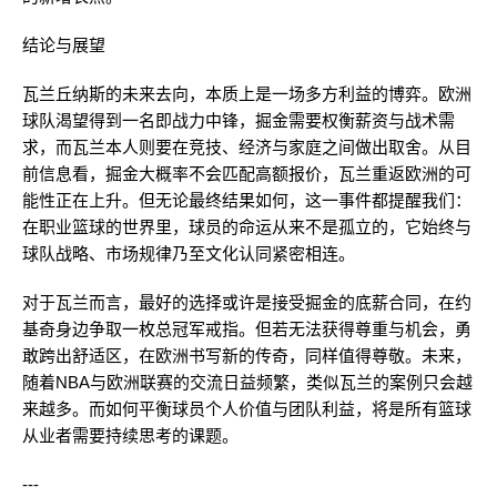
结论与展望
瓦兰丘纳斯的未来去向，本质上是一场多方利益的博弈。欧洲
球队渴望得到一名即战力中锋，掘金需要权衡薪资与战术需
求，而瓦兰本人则要在竞技、经济与家庭之间做出取舍。从目
前信息看，掘金大概率不会匹配高额报价，瓦兰重返欧洲的可
能性正在上升。但无论最终结果如何，这一事件都提醒我们：
在职业篮球的世界里，球员的命运从来不是孤立的，它始终与
球队战略、市场规律乃至文化认同紧密相连。
对于瓦兰而言，最好的选择或许是接受掘金的底薪合同，在约
基奇身边争取一枚总冠军戒指。但若无法获得尊重与机会，勇
敢跨出舒适区，在欧洲书写新的传奇，同样值得尊敬。未来，
随着NBA与欧洲联赛的交流日益频繁，类似瓦兰的案例只会越
来越多。而如何平衡球员个人价值与团队利益，将是所有篮球
从业者需要持续思考的课题。
---