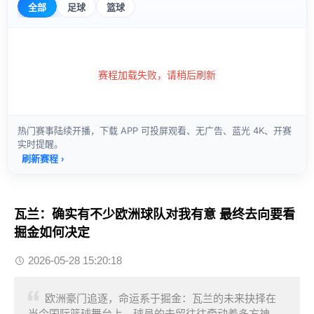
瓦兰：确实有不少欧洲球队对我有意 最终去向要看
掘金如何决定
2026-05-28 15:20:18
欧洲豪门追逐，命运系于掘金：瓦兰的未来抉择在
当今国际篮球舞台上，球员的去留往往牵动着多方神