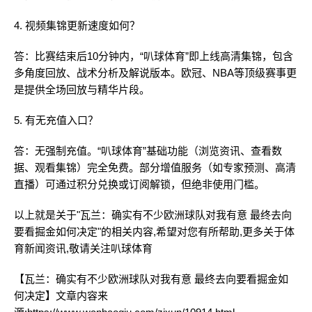
4. 视频集锦更新速度如何？
答：比赛结束后10分钟内，“叭球体育”即上线高清集锦，包含
多角度回放、战术分析及解说版本。欧冠、NBA等顶级赛事更
是提供全场回放与精华片段。
5. 有无充值入口？
答：无强制充值。“叭球体育”基础功能（浏览资讯、查看数
据、观看集锦）完全免费。部分增值服务（如专家预测、高清
直播）可通过积分兑换或订阅解锁，但绝非使用门槛。
以上就是关于"瓦兰：确实有不少欧洲球队对我有意 最终去向
要看掘金如何决定"的相关内容,希望对您有所帮助,更多关于体
育新闻资讯,敬请关注
叭球体育
【瓦兰：确实有不少欧洲球队对我有意 最终去向要看掘金如
何决定】文章内容来