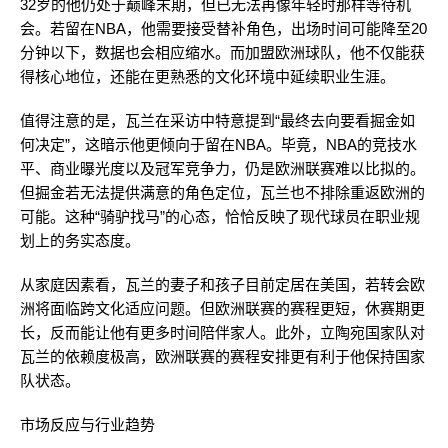
32岁的他仍处于巅峰末期，但已无法再像年轻时那样等待机
会。若留在NBA，他需要接受替补角色，出场时间可能降至20
分钟以下，数据也会相应缩水。而加盟欧洲球队，他不仅能获
得核心地位，还能在更熟悉的文化环境中延续职业生涯。
值得注意的是，瓦兰在采访中特意提到“最终去向要看掘金如
何决定”，这暗示他更倾向于留在NBA。毕竟，NBA的竞技水
平、商业曝光度以及冠军竞争力，仍是欧洲联赛难以比拟的。
但掘金若无法提供满意的角色定位，瓦兰也不排除重返欧洲的
可能。这种“骑驴找马”的心态，恰恰反映了现代球员在职业规
划上的务实态度。
从家庭因素看，瓦兰的妻子和孩子目前定居在美国，若转会欧
洲将面临跨文化适应问题。但欧洲联赛的赛程更短，休赛期更
长，反而能让他有更多时间陪伴家人。此外，立陶宛国家队对
瓦兰的依赖度极高，欧洲联赛的赛程安排更有利于他保持国家
队状态。
市场反应与行业趋势