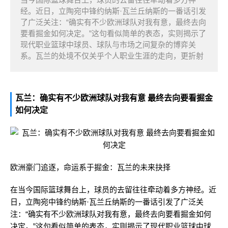
经。近日，立陶宛中锋约纳斯·瓦兰丘纳斯的一番话引发
了广泛关注：“确实有不少欧洲球队对我有意，最终去向
要看掘金如何决定。”这句看似简单的表态，实则揭示了
现代职业篮球中球员、球队与市场之间复杂的博弈关
系。瓦兰的处境不仅关乎个人职业生涯的走向，更折射
瓦兰：确实有不少欧洲球队对我有意 最终去向要看掘金
如何决定
欧洲豪门追逐，命运系于掘金：瓦兰的未来抉择
在当今国际篮球舞台上，球员的去留往往牵动着多方神经。近
日，立陶宛中锋约纳斯·瓦兰丘纳斯的一番话引发了广泛关
注：“确实有不少欧洲球队对我有意，最终去向要看掘金如何
决定。”这句看似简单的表态，实则揭示了现代职业篮球中球