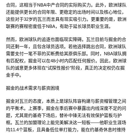
合同，这相当于NBA中产合同的实际购买力。此外，欧洲球队
还能提供更长的合同年限、更稳定的出场时间以及核心地位，
这些对于32岁的瓦兰而言具有现实吸引力。更重要的是，欧洲
联赛的赛程密度低于NBA，有助于延长球员职业生涯。
然而，欧洲球队的追逐也面临现实障碍。瓦兰目前与掘金的合
同还剩一年，且包含球员选项。若他选择跳出合同，欧洲球队
需要支付一笔不菲的买断费给其原俱乐部。同时，NBA球队拥
有匹配权，掘金可以在48小时内匹配任何报价。因此，欧洲球
队的诚意更多体现在“试探性报价”阶段，真正的决定权仍在掘
金手中。
掘金的战术需求与薪资困境
掘金对瓦兰的态度，本质上是球队阵容构建与薪资帽管理之间
的平衡术。上赛季，掘金在季后赛中暴露出内线深度不足的问
题，尤其是约基奇下场后，替补中锋无法有效保护篮板与护
框。瓦兰的加盟理论上能完美解决这一短板——他职业生涯场
均11.4个篮板，且具备低位单打能力，能在约基奇休息时维持