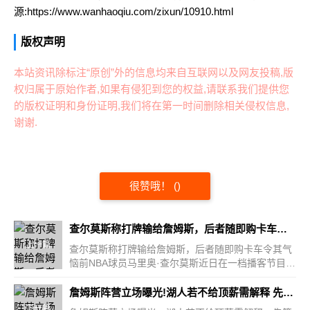
源:https://www.wanhaoqiu.com/zixun/10910.html
版权声明
本站资讯除标注“原创”外的信息均来自互联网以及网友投稿,版
权归属于原始作者,如果有侵犯到您的权益,请联系我们提供您
的版权证明和身份证明,我们将在第一时间删除相关侵权信息,
谢谢.
很赞哦！
(
)
查尔莫斯称打牌输给詹姆斯，后者随即购卡车令其气恼
上一篇
查尔莫斯称打牌输给詹姆斯，后者随即购卡车令其气
恼前NBA球员马里奥·查尔莫斯近日在一档播客节目中
透露，他与...
詹姆斯阵营立场曝光!湖人若不给顶薪需解释 先签后换是离队最优方式
下一篇