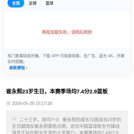
崔永熙23岁生日，本赛季场均7.4分2.9篮板
2026-05-28 15:17:39
二十三岁，场均7+3：崔永熙的成长与挑战当23岁的
生日蜡烛在崔永熙面前点燃，这位中国篮球新生代锋线
球员正站在职业生涯的十字路口。本赛季场均7.4分2.9