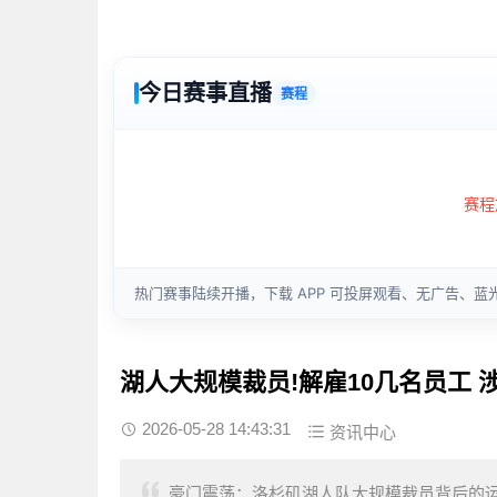
湖人大规模裁员!解雇10几名员工
2026-05-28 14:43:31
资讯中心
豪门震荡：洛杉矶湖人队大规模裁员背后的运营