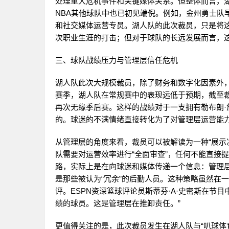
处理重大危机事件和关键媒体关系。但整体而言，湖
NBA其他球队中也已初见端倪。例如，金州勇士队
和社交媒体运营专员。湖人队的此次裁员，只是将
次职业生涯的打击；但对于球队的长远发展而言，这
三、球队战绩压力与管理层信任危机
湖人队此次大规模裁员，除了财务和数字化因素外，还
赛季，湖人队在常规赛中的表现远低于预期，截至裁
再次无缘季后赛。这样的战绩对于一支拥有勒布朗·
的。球迷的不满情绪直接转化为了对管理层运营能
从管理层的角度来看，裁员可以被解读为一种“展示
队需要对运营效率进行“全面审查”，任何不能直接
路，实际上是在向球迷和媒体传递一个信息：管理层
是那些被认为“冗余”的后勤人员。这种策略虽然在
评。ESPN资深篮球评论员斯蒂芬·A·史密斯在节
绩的球员。这是管理层在推卸责任。”
更值得关注的是，此次裁员发生在湖人队与“叭球体育