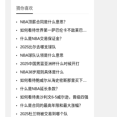
猜你喜欢
NBA顶薪合同是什么意思？
如何看待世界第一萨巴伦卡不敌莱巴金娜?
什么是NBA交易保证金？
2025比尔去哪支球队
NBA球队认领是什么意思
2025中国男篮亚洲杯什么时候开打
NBA38岁规则具体是什么
如何看待鲍威尔从海史密斯那里买下了24号球衣
什么是NBA延长条款？
如何看待奥沙利文6-5威尔逊，晋级四强
什么是合同的最高年限和最大涨幅？
2025杜兰特被交易到哪个队