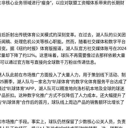
非核心业务领域进行“瘦身”，以应对联盟工资帽体系带来的长期财
背后折射出传统体育公关模式的深刻变革。在过去，湖人队的公关团
新闻稿、处理危机公关等核心职能。然而，随着社交媒体和数字平台
变。据《纽约时报》体育版报道，湖人队官方社交媒体账号在2024
求量却下降了约12%。这意味着，球队不再需要像过去那样依赖大量
是可以通过官方账号直接向全球数千万粉丝传递信息。
湖人队此前在市场推广方面投入了大量人力，用于策划线下活动、制
025赛季，湖人队与一家名为“叭球体育”的数字化体育服务平台达成了
过“叭球体育”APP，湖人队可以精准地向洛杉矶本地及全球的球迷
产品折扣。这种数字化推广方式不仅降低了人力成本，还大幅提升了
“叭球体育”合作后的首月，球队线上周边产品的销售额环比增长了
和市场推广手段。事实上，球队仍然保留了少数核心公关人员，负责