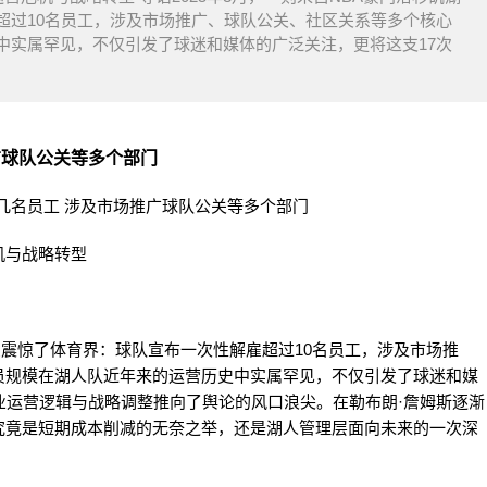
超过10名员工，涉及市场推广、球队公关、社区关系等多个核心
中实属罕见，不仅引发了球迷和媒体的广泛关注，更将这支17次
广球队公关等多个部门
机与战略转型
消息震惊了体育界：球队宣布一次性解雇超过10名员工，涉及市场推
员规模在湖人队近年来的运营历史中实属罕见，不仅引发了球迷和媒
业运营逻辑与战略调整推向了舆论的风口浪尖。在勒布朗·詹姆斯逐渐
究竟是短期成本削减的无奈之举，还是湖人管理层面向未来的一次深