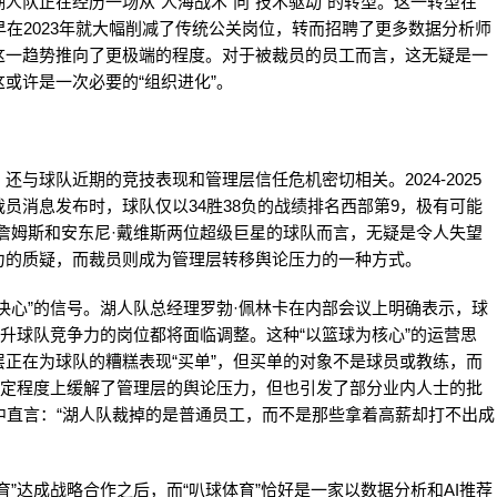
人队正在经历一场从“人海战术”向“技术驱动”的转型。这一转型在
早在2023年就大幅削减了传统公关岗位，转而招聘了更多数据分析师
这一趋势推向了更极端的程度。对于被裁员的员工而言，这无疑是一
或许是一次必要的“组织进化”。
与球队近期的竞技表现和管理层信任危机密切相关。2024-2025
员消息发布时，球队仅以34胜38负的战绩排名西部第9，极有可能
詹姆斯和安东尼·戴维斯两位超级巨星的球队而言，无疑是令人失望
力的质疑，而裁员则成为管理层转移舆论压力的一种方式。
决心”的信号。湖人队总经理罗勃·佩林卡在内部会议上明确表示，球
提升球队竞争力的岗位都将面临调整。这种“以篮球为核心”的运营思
正在为球队的糟糕表现“买单”，但买单的对象不是球员或教练，而
一定程度上缓解了管理层的舆论压力，但也引发了部分业内人士的批
目中直言：“湖人队裁掉的是普通员工，而不是那些拿着高薪却打不出成
”达成战略合作之后，而“叭球体育”恰好是一家以数据分析和AI推荐