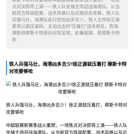
点对决即将上演——铁人队坐镇主场迎战海港队。从当
前双方阵容配置、战术风格以及近期状态来看，铁人队
兵强马壮，海港队此行恐怕凶多吉少。铁人主帅徐正源
素来以高压逼抢、主动出击的“压着打”战术闻名，而海
港新帅穆斯卡特崇尚对攻足球，此番碰撞，若穆斯卡特
执
铁人兵强马壮，海港凶多吉少!徐正源就压着打 穆斯卡特
对攻要够呛
铁人兵强马壮，海港凶多吉少！徐正源就压着打，穆斯卡特对
攻要够呛
中超联赛新赛季战火重燃，一场焦点对决即将上演——铁人队
坐镇主场迎战海港队。从当前双方阵容配置、战术风格以及近