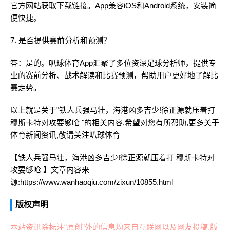
官方网站获取下载链接。App兼容iOS和Android系统，安装简
便快捷。
7. 是否提供赛前分析和预测？
答：是的。叭球体育App汇聚了多位资深足球分析师，提供专
业的赛前分析、战术解读和比赛预测，帮助用户更好地了解比
赛走势。
以上就是关于"铁人兵强马壮，海港凶多吉少!徐正源就压着打
穆斯卡特对攻要够呛 "的相关内容,希望对您有所帮助,更多关于
体育新闻资讯,敬请关注
叭球体育
【铁人兵强马壮，海港凶多吉少!徐正源就压着打 穆斯卡特对
攻要够呛 】文章内容来
源:https://www.wanhaoqiu.com/zixun/10855.html
版权声明
本站资讯除标注“原创”外的信息均来自互联网以及网友投稿,版