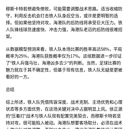
穆斯卡特若想避免惨败，可能需要调整战术思路。适当收缩防
守，利用反击机会打击铁人队身后空当，或许是更明智的选
择。但如果他坚持对攻，海港队的后防线将承受巨大压力。铁
人队锋线球员速度快、冲击力强，海港队老迈的后防线很难招
架。
从数据模型预测来看，铁人队本场比赛的胜率高达58%，平局
概率为25%，海港队获胜概率仅为17%。这组数据进一步印证
了“铁人兵强马壮，海港凶多吉少”的判断。当然，足球比赛的
魅力就在于其不确定性，但基于现有信息，铁人队无疑是更被
看好的一方。
总结
综上所述，铁人队凭借阵容深度、战术克制、主场优势和心理
状态等多方面优势，在这场关键对决中占据明显上风。徐正源
的“压着打”战术与铁人队现有配置完美契合，而穆斯卡特若坚
持对攻，很可能陷入被动。海港队想要客场取分，必须在战术