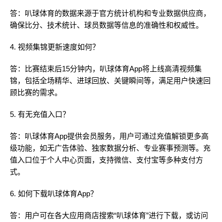
答：叭球体育的数据来源于官方统计机构和专业数据供应商，
确保比分、技术统计、球员数据等信息的准确性和权威性。
4. 视频集锦更新速度如何？
答：比赛结束后15分钟内，叭球体育App将上线高清视频集
锦，包括全场精华、进球回放、关键瞬间等，满足用户快速回
顾比赛的需求。
5. 有无充值入口？
答：叭球体育App提供会员服务，用户可通过充值解锁更多高
级功能，如无广告体验、独家数据分析、专业赛事预测等。充
值入口位于个人中心页面，支持微信、支付宝等多种支付方
式。
6. 如何下载叭球体育App？
答：用户可在各大应用商店搜索“叭球体育”进行下载，或访问