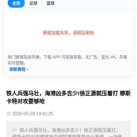
铁人兵强马壮，海港凶多吉少!徐正源就压着打 穆斯
卡特对攻要够呛
2026-05-28 14:41:25
铁人兵强马壮，海港凶多吉少！徐正源就压着打，
穆斯卡特对攻要够呛中超联赛新赛季战火重燃，一场焦