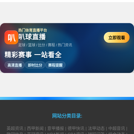
热门体育直播平台
叭球直播
叭
立即观看
足球 / 篮球 / 比分 / 赛程 / 热门资讯
精彩赛事 一站看全
高清直播
即时比分
赛程提醒
网站分类目录:
英超资讯
|
西甲新闻
|
意甲播报
|
德甲快讯
|
法甲动态
|
中超音讯
|