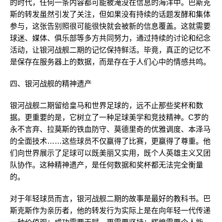
的时代，任何一条内容都可能被淹没在信息的海洋中。巴斯克
斯的转发虽然引发了关注，但如果没有持续的话题发酵和集体
参与，这张告别照很可能很快就会被新的信息覆盖。这就需要
球迷、媒体、俱乐部等多方共同努力，通过持续的讨论和纪念
活动，让银河战舰二期的记忆保持鲜活。毕竟，真正的记忆不
是保存在服务器上的数据，而是存在于人们心中的情感共鸣。
四、银河战舰的精神遗产
银河战舰二期留给皇马和世界足球的，远不止那些奖杯和数
据。更重要的是，它树立了一种足球美学和竞技精神。C罗的
永不言弃、拉莫斯的铁血防守、莫德里奇的优雅调度、本泽马
的全面技术……这些球员不仅赢得了比赛，更赢得了尊重。他
们向世界展示了足球可以既美丽又实用，既个人英雄主义又团
队协作。这种精神遗产，是任何数据和奖杯都无法完全衡量
的。
对于年轻球员而言，银河战舰二期的故事是最好的教科书。巴
斯克斯作为亲历者，他的转发行为实际上是在向年轻一代传递