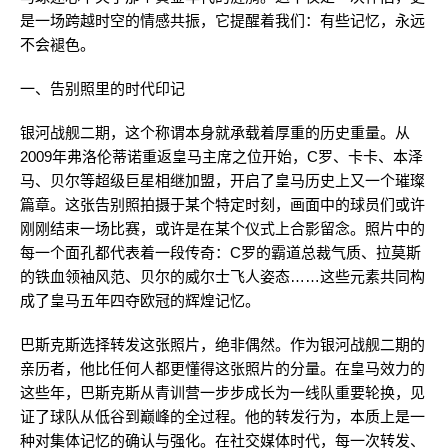
是一场跨越时空的情感共振，它提醒着我们：有些记忆，永远
不会褪色。
一、告别照里的时代印记
银河战舰二期，这个称谓本身就承载着厚重的历史重量。从
2009年弗洛伦蒂诺重返皇马主席之位开始，C罗、卡卡、本泽
马、贝尔等超级巨星相继加盟，开启了皇马历史上又一个璀璨
篇章。这张告别照拍摄于某个特定时刻，画面中的球员们或许
刚刚结束一场比赛，或许是在某个仪式上合影留念。照片中的
每一个面孔都代表着一段传奇：C罗的霸道总裁气质、拉莫斯
的铁血领袖风范、贝尔的威尔士飞人姿态……这些元素共同构
成了皇马五年四夺欧冠的辉煌记忆。
巴斯克斯选择转发这张照片，绝非偶然。作为银河战舰二期的
亲历者，他比任何人都更懂得这张照片的分量。在皇马效力的
这些年，巴斯克斯从青训营一步步成长为一线队重要轮换，见
证了球队从低谷到巅峰的全过程。他的转发行为，本质上是一
种对集体记忆的确认与强化。在社交媒体时代，每一次转发、