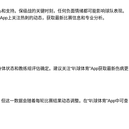
心和支持。保级战的关键时刻，任何负面情绪都可能影响球队表现。
”App上关注热刺的动态，获取最新比赛信息和专业分析。
体状态和教练组评估确定。建议关注“叭球体育”App获取最新伤病更
但这一数据会随着每轮比赛结果动态调整。在“叭球体育”App中可查