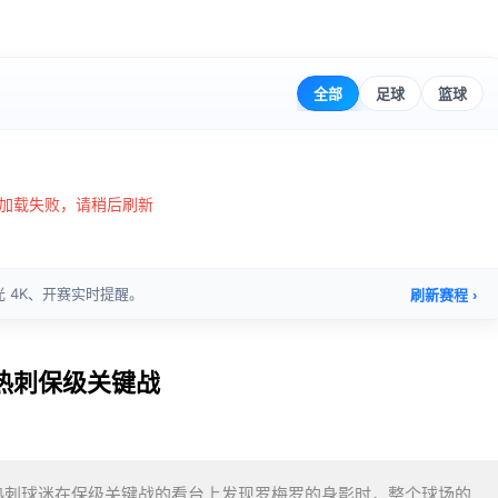
热刺保级关键战
热刺球迷在保级关键战的看台上发现罗梅罗的身影时，整个球场的