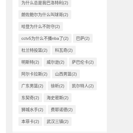
为什么总是我巴洛特利(2)
朗佐鲍尔为什么叫球哥(2)
哈登为什么不防守(2)
cctv5为什么不播nba了(2)
巴萨(2)
杜兰特投篮(2)
科瓦奇(2)
明斯特(2)
威尔逊(2)
萨巴伦卡(2)
阿尔卡拉斯(2)
山西男篮(2)
广东男篮(2)
徐昕(2)
凯尔特人(2)
东契奇(2)
海史密斯(2)
狮城水手(2)
费耶诺德(2)
本菲卡(2)
武汉三镇(2)