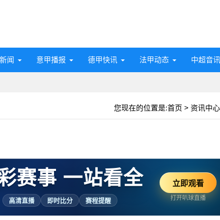
新闻
意甲播报
德甲快讯
法甲动态
中超音
您现在的位置是:
首页
>
资讯中心
彩赛事 一站看全
立即观看
打开叭球直播
高清直播
即时比分
赛程提醒