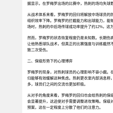
据显示，在罗梅罗出场的比赛中，热刺的场均失球数
从战术体系来看，罗梅罗的回归将解放中场球员的
组织效率下降。罗梅罗的拦截能力和出球能力，能
场时，热刺的中后场传球成功率提升了约12%，这
然而，罗梅罗的状态恢复程度仍是未知数。长期伤
让他熟悉球队战术，但真正的比赛强度与训练截然
致二次受伤。
二、保级形势下的心理博弈
罗梅罗的现身，对热刺球员的心理影响不容小觑。
归能够有效缓解这种焦虑。热刺更衣室内部消息称
多，球员们之间的交流也更加积极。
从对手的角度来看，罗梅罗的回归也会给热刺的保
会显著提升，这迫使对手需要调整进攻策略。保级
预案，这在一定程度上分散了他们的注意力。