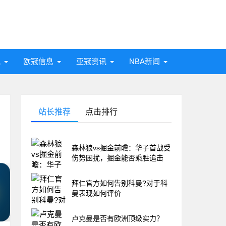
讯
欧冠信息
亚冠资讯
NBA新闻
站长推荐
点击排行
森林狼vs掘金前瞻：华子首战受
伤势困扰，掘金能否乘胜追击
拜仁官方如何告别科曼?对于科
曼表现如何评价
卢克曼是否有欧洲顶级实力？