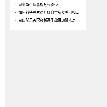
里夫斯生涯总得分是多少
如何看待莫兰德社媒自宣新赛季回归辽宁男篮
自由球员黄荣奇新赛季能否加盟北京男篮?