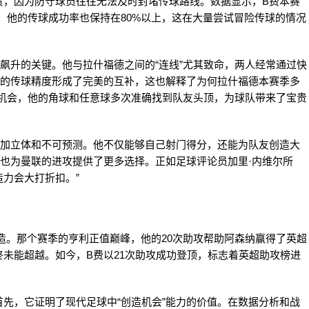
贵，因为防守球员往往无法及时封堵传球路线。数据显示，B费本赛
员。他的传球成功率也保持在80%以上，这在大量尝试冒险传球的情况
飙升的关键。他与拉什福德之间的“连线”尤其致命，两人经常通过快
费的传球精度形成了完美的互补，这也解释了为何拉什福德本赛季多
造机会，他的角球和任意球多次准确找到队友头顶，为球队带来了宝贵
更加立体和不可预测。他不仅能够自己射门得分，还能为队友创造大
，也为曼联的进攻提供了更多选择。正如足球评论员加里·内维尔所
造力会大打折扣。”
季创造。那个赛季的亨利正值巅峰，他的20次助攻帮助阿森纳赢得了英超
未能超越。如今，B费以21次助攻成功登顶，标志着英超助攻榜进
先，它证明了现代足球中“创造机会”能力的价值。在数据分析和战