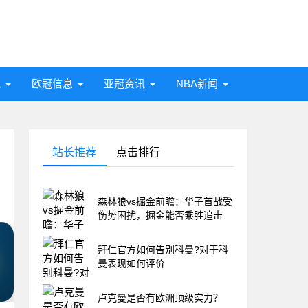
讯
欧冠信息
亚冠资讯
NBA新闻
站长推荐
点击排行
森林狼vs掘金前瞻：华子首战受
伤势困扰，掘金能否乘胜追击
拜仁官方如何告别科曼?对于科
曼表现如何评价
卢克曼是否有欧洲顶级实力？