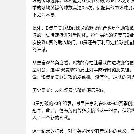
理的传球选择。这种能力在快节奏的英超中尤为珍
季的场均关键传球数高达3.5次，远超其他中场球
下尤为不易。
此外，B费与曼联锋线球员的默契配合也是他助攻数
速的一脚传递撕开对手防线。拉什福德的速度与B
次接到B费的助攻破门。B费还善于利用定位球创
的进球。
从更宏观的角度看，B费的存在让曼联的进攻变得
量机会。这种“双威胁”特质让对手防守时顾此失彼
说：“B费是曼联进攻的发动机，没有他，球队的创
历史意义：23年纪录告破的深层影响
B费打破的23年纪录，最早由亨利在2002-03赛
冠军。此后，德布劳内曾多次接近这一纪录，但始终
入了一个新的时代。
这一纪录的打破，对于英超历史有着深远的意义。首