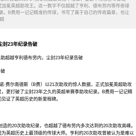
正式加冕英超助攻王。这一数字不仅超越了亨利、德布劳内等传奇球
纪录。B费用一记记精准的传球，书写了属于自己的传奇篇章，也让
超
尘封23年纪录告破
告破
鲁诺·费尔南德斯（B费）以21次助攻的惊人数据，正式加冕英超助攻
，更打破了尘封23年之久的英超单赛季助攻纪录。B费用一记记精
们见证了英超历史的新里程碑。
赛季创造的20次助攻纪录，也超越了德布劳内多次达到的20次助攻高峰。
为英超历史上最顶级的传球大师。亨利的20次助攻曾被认为是难以