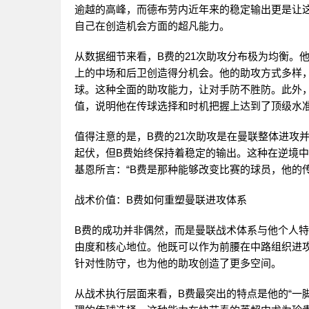
逾越的高峰，而德布劳内近年来的稳定输出更是让这
自己在创造机会方面的超凡能力。
从数据细节来看，B费的21次助攻分布极为均衡。
上的中场和后卫创造得分机会。他的助攻方式多样
球。这种全面的助攻能力，让对手防不胜防。此外，
值，说明他在传球选择和时机把握上达到了顶级水
值得注意的是，B费的21次助攻是在曼联整体进攻
起伏，但B费始终保持着稳定的输出。这种在逆境中
基恩所言：“B费是那种能够改变比赛的球员，他的
战术价值：B费如何重塑曼联进攻体系
B费的成功并非偶然，而是曼联战术体系与他个人
由度和核心地位。他既可以作为前腰在中路组织进
针对性防守，也为他的助攻创造了更多空间。
从战术执行层面来看，B费最突出的特点是他的“一