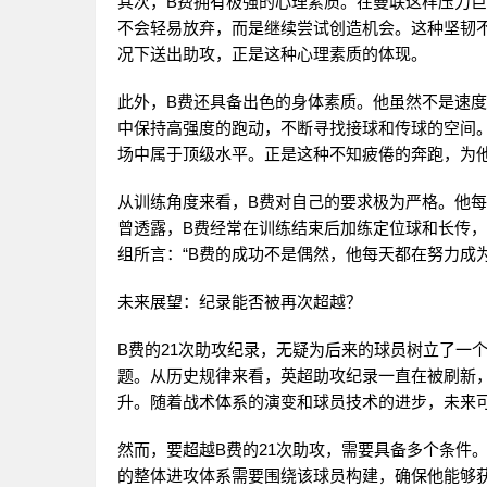
其次，B费拥有极强的心理素质。在曼联这样压力
不会轻易放弃，而是继续尝试创造机会。这种坚韧
况下送出助攻，正是这种心理素质的体现。
此外，B费还具备出色的身体素质。他虽然不是速
中保持高强度的跑动，不断寻找接球和传球的空间。
场中属于顶级水平。正是这种不知疲倦的奔跑，为
从训练角度来看，B费对自己的要求极为严格。他
曾透露，B费经常在训练结束后加练定位球和长传
组所言：“B费的成功不是偶然，他每天都在努力成
未来展望：纪录能否被再次超越？
B费的21次助攻纪录，无疑为后来的球员树立了一
题。从历史规律来看，英超助攻纪录一直在被刷新，
升。随着战术体系的演变和球员技术的进步，未来可
然而，要超越B费的21次助攻，需要具备多个条件
的整体进攻体系需要围绕该球员构建，确保他能够