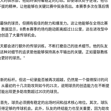
巨大的俱乐部，他始终保持着稳定的心态。即使球队处于逆境，他也
不拔的精神，让他能够在关键比赛中挺身而出。本赛季多次在落后情
度最快的球员，但拥有极佳的耐力和爆发力。这让他能够在全场比赛
数据显示，B费本赛季的场均跑动距离超过11公里，这在进攻型中
他创造了大量传球机会。
每天都会进行额外的传球训练，不断打磨自己的技术细节。他的队友
，这种对细节的追求是他能够保持高水平输出的关键。正如曼联教练
为更好的球员。”
个新的标杆。但这一纪录能否被再次超越，仍然是一个值得探讨的问
从最初的十几次助攻到如今的21次，说明球员的创造能力在不断提
能出现更多助攻数超过20次的球员。
。首先，球员必须拥有稳定的出场时间和战术核心地位。其次，球队
获得足够的传球机会。此外，队友的终结能力也至关重要，因为助攻