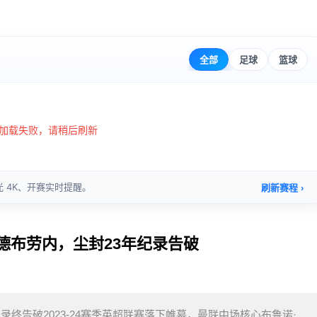
利德布劳内，尘封23年纪录告破
录终告破2023-24赛季英超联赛落下帷幕，曼联中场核心布鲁诺·