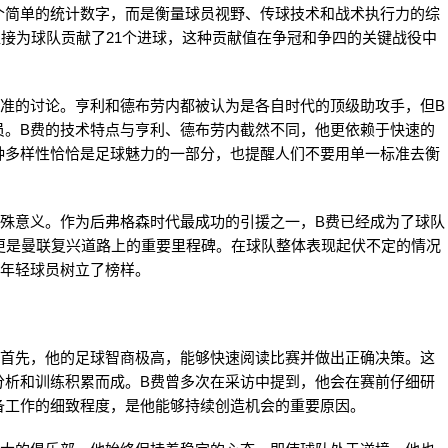
个简单的统计数字，而是衡量球员视野、传球技术和战术执行力的综
直接为球队贡献了21个进球，这种贡献值在争冠和争四的关键战役中
标准的讨论。亨利和德布劳内都被认为是各自时代的顶级助攻手，但B
员。B费的技术特点与亨利、德布劳内截然不同，他更依赖于快速的
种多样性恰恰是足球魅力的一部分，也提醒人们不要用单一标准去衡
特殊意义。作为后弗格森时代最成功的引援之一，B费已经成为了球队
更是曼联复兴道路上的重要里程碑。在球队整体表现起伏不定的情况
为年轻球员树立了榜样。
。首先，他的足球智商极高，能够快速阅读比赛并做出正确决策。这
分析和训练积累而成。B费曾多次在采访中提到，他会在赛前仔细研
备工作的细致程度，是他能够持续创造机会的重要原因。