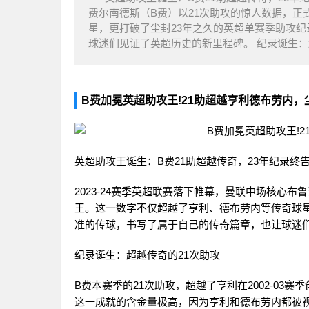
费尔南德斯（B费）以21次助攻的惊人数据，
星，更打破了尘封23年之久的英超单赛季助攻
球迷们见证了英超历史的新里程碑。 纪录诞生：
B费加冕英超助攻王!21助超越亨利德布劳内，
英超助攻王诞生：B费21助超越传奇，23年纪录终
2023-24赛季英超联赛落下帷幕，曼联中场核心布
王。这一数字不仅超越了亨利、德布劳内等传奇球星
准的传球，书写了属于自己的传奇篇章，也让球迷
纪录诞生：超越传奇的21次助攻
B费本赛季的21次助攻，超越了亨利在2002-03
这一成就的含金量极高，因为亨利和德布劳内都被视