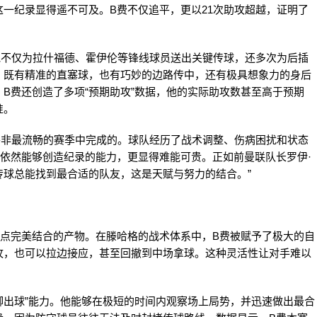
一纪录显得遥不可及。B费不仅追平，更以21次助攻超越，证明了
他不仅为拉什福德、霍伊伦等锋线球员送出关键传球，还多次为后插
，既有精准的直塞球，也有巧妙的边路传中，还有极具想象力的身后
B费还创造了多项“预期助攻”数据，他的实际助攻数甚至高于预期
准。
并非最流畅的赛季中完成的。球队经历了战术调整、伤病困扰和状态
依然能够创造纪录的能力，更显得难能可贵。正如前曼联队长罗伊·
传球总能找到最合适的队友，这是天赋与努力的结合。”
特点完美结合的产物。在滕哈格的战术体系中，B费被赋予了极大的自
攻，也可以拉边接应，甚至回撤到中场拿球。这种灵活性让对手难以
脚出球”能力。他能够在极短的时间内观察场上局势，并迅速做出最合