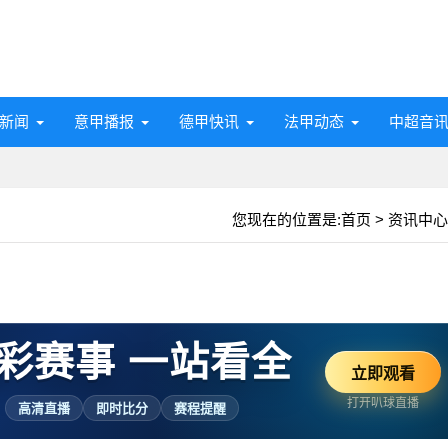
新闻
意甲播报
德甲快讯
法甲动态
中超音
您现在的位置是:
首页
>
资讯中心
彩赛事 一站看全
立即观看
打开叭球直播
高清直播
即时比分
赛程提醒