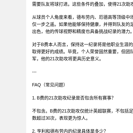
需要队友将球打进。这些条件的叠加，使得21次助
从球员个人角度来看，德布劳内、厄德高等顶级中场
仅一步之遥。如果他能够保持健康，并得到队友的
出色，他的传球视野和精度也具备挑战纪录的潜力
对于B费本人而言，保持这一纪录将是他职业生涯
取得更好的成绩。毕竟，个人荣誉固然重要，但团
军，他的21次助攻将更具历史意义。
---
FAQ（常见问题）
1. B费的21次助攻纪录是否包含所有赛事？
不包含。B费的21次助攻仅统计英超联赛，不包括
数超过30次，表现更为惊人。
2. 亨利和德布劳内的纪录具体是多少？