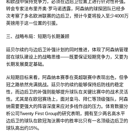
和欧战中保持竞争力，必须在边后卫位置上进行针对性补强。
转会专家法布里齐奥·罗马诺透露，阿森纳的球探团队已经多
次考察了多名欧洲联赛的边后卫，预计今夏将投入至少4000万
英镑用于这一位置的引援。
三、战略布局：短期与长期兼顾
廷贝尔续约与边后卫补强计划的同时推进，体现了阿森纳管理
层在球队建设上的战略思维——既要保证短期竞争力，又要为
长期发展奠定基础。
从短期目标来看，阿森纳本赛季在英超联赛中表现出色，但争
冠之路依然充满挑战。廷贝尔的续约能够保持后防线的稳定
性，而边后卫的补强则能够提升球队在关键比赛中的战术灵活
性。尤其是在欧冠赛场上，面对皇马、拜仁等顶级强队，阿森
纳需要更强大的阵容深度来应对多线作战的压力。体育数据分
析公司Twenty First Group的研究表明，拥有至少两名高水平
边后卫的球队在欧冠淘汰赛中的胜率比只有一名顶级边后卫的
球队高出约15%。