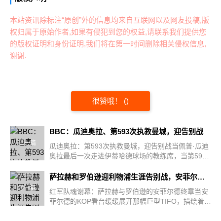
本站资讯除标注“原创”外的信息均来自互联网以及网友投稿,版
权归属于原始作者,如果有侵犯到您的权益,请联系我们提供您
的版权证明和身份证明,我们将在第一时间删除相关侵权信息,
谢谢.
很赞哦！
(
)
BBC：瓜迪奥拉、第593次执教曼城，迎告别战
上一篇
瓜迪奥拉：第593次执教曼城，迎告别战当佩普·瓜迪
奥拉最后一次走进伊蒂哈德球场的教练席，当第593
次执掌曼城教...
萨拉赫和罗伯逊迎利物浦生涯告别战，安菲尔德摆出TIFO致敬
下一篇
红军队魂谢幕：萨拉赫与罗伯逊的安菲尔德终章当安
菲尔德的KOP看台缓缓展开那幅巨型TIFO，描绘着两
位传奇并肩作...