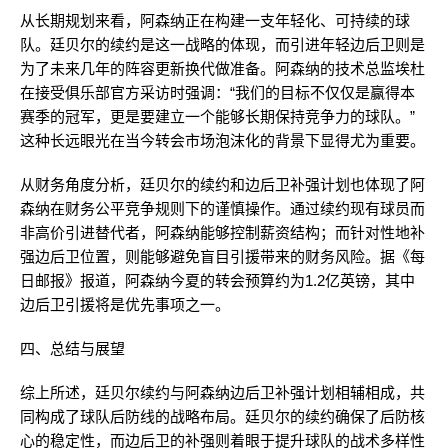
从长期规划来看，阿森纳正在构建一支年轻化、可持续的球
队。廷贝尔的续约是这一战略的体现，而引进年轻边后卫则是
为了未来几年的阵容更新换代做准备。阿森纳的技术总监埃杜
在接受俱乐部官方采访时强调：“我们的目标不仅仅是赢得本
赛季的冠军，更是要建立一个能够长期保持竞争力的球队。”
这种长远眼光在当今转会市场泡沫化的背景下显得尤为重要。
从财务角度分析，廷贝尔的续约和边后卫补强计划也体现了阿
森纳在财务公平竞争规则下的谨慎操作。通过续约现有球员而
非高价引进替代者，阿森纳能够控制薪资结构；而针对性地补
强边后卫位置，则能够避免盲目引援带来的财务风险。据《每
日邮报》报道，阿森纳今夏的转会预算约为1.2亿英镑，其中
边后卫引援将是优先事项之一。
四、总结与展望
综上所述，廷贝尔续约与阿森纳边后卫补强计划相辅相成，共
同构成了球队后防线的战略布局。廷贝尔的续约确保了后防核
心的稳定性，而边后卫的补强则着眼于提升球队的战术多样性