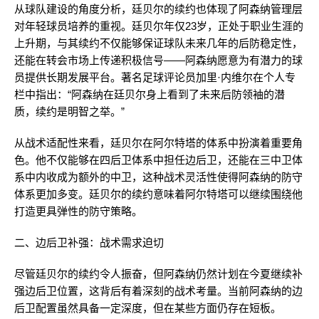
从球队建设的角度分析，廷贝尔的续约也体现了阿森纳管理层
对年轻球员培养的重视。廷贝尔年仅23岁，正处于职业生涯的
上升期，与其续约不仅能够保证球队未来几年的后防稳定性，
还能在转会市场上传递积极信号——阿森纳愿意为有潜力的球
员提供长期发展平台。著名足球评论员加里·内维尔在个人专
栏中指出：“阿森纳在廷贝尔身上看到了未来后防领袖的潜
质，续约是明智之举。”
从战术适配性来看，廷贝尔在阿尔特塔的体系中扮演着重要角
色。他不仅能够在四后卫体系中担任边后卫，还能在三中卫体
系中内收成为额外的中卫，这种战术灵活性使得阿森纳的防守
体系更加多变。廷贝尔的续约意味着阿尔特塔可以继续围绕他
打造更具弹性的防守策略。
二、边后卫补强：战术需求迫切
尽管廷贝尔的续约令人振奋，但阿森纳仍然计划在今夏继续补
强边后卫位置，这背后有着深刻的战术考量。当前阿森纳的边
后卫配置虽然具备一定深度，但在某些方面仍存在短板。