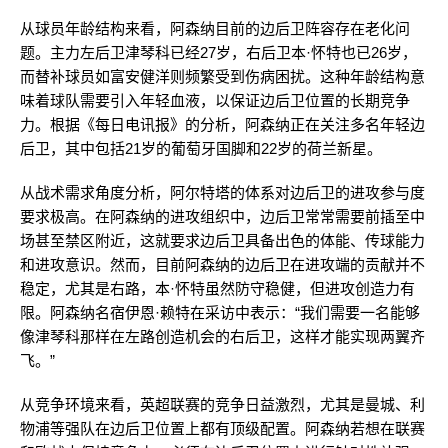
从球员年龄结构来看，阿森纳目前的边后卫阵容存在老化问
题。主力左后卫津琴科已经27岁，右后卫本·怀特也已26岁，
而替补球员如富安健洋则频繁受到伤病困扰。这种年龄结构意
味着球队需要引入年轻血液，以保证边后卫位置的长期竞争
力。根据《每日电讯报》的分析，阿森纳正在关注多名年轻边
后卫，其中包括21岁的葡萄牙国脚和22岁的荷兰新星。
从战术需求角度分析，阿尔特塔的体系对边后卫的进攻参与度
要求极高。在阿森纳的进攻组织中，边后卫常常需要前插至中
场甚至禁区附近，这就要求边后卫具备出色的体能、传球能力
和进攻意识。然而，目前阿森纳的边后卫在进攻端的贡献并不
稳定，尤其是右路，本·怀特虽然防守稳健，但进攻创造力有
限。阿森纳名宿伊恩·赖特在采访中表示：“我们需要一名能够
像津琴科那样在左路创造机会的右后卫，这样才能实现两翼齐
飞。”
从竞争环境来看，英超联赛的竞争日益激烈，尤其是曼城、利
物浦等强队在边后卫位置上都有顶级配置。阿森纳若想在联赛