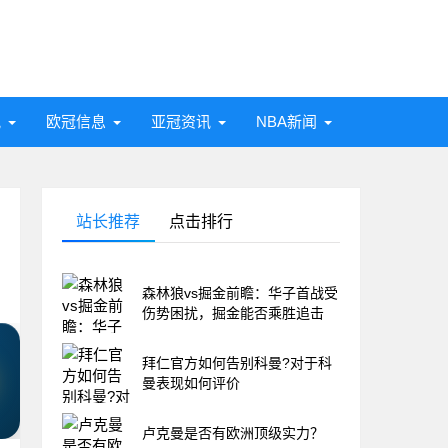
讯
欧冠信息
亚冠资讯
NBA新闻
站长推荐
点击排行
森林狼vs掘金前瞻：华子首战受
伤势困扰，掘金能否乘胜追击
拜仁官方如何告别科曼?对于科
曼表现如何评价
卢克曼是否有欧洲顶级实力？