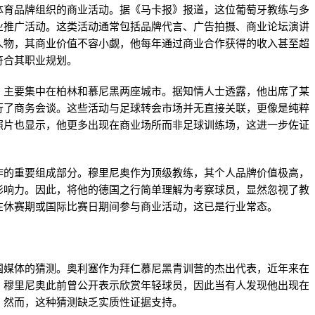
体育品牌组织的商业活动。据《马卡报》报道，这位葡萄牙教练与多
业推广活动。这类活动通常包括品牌代言、广告拍摄、商业论坛演讲
人物，其商业价值不容小觑，他每年通过商业合作获得的收入甚至超
符合其职业规划。
，主要集中在柏林和慕尼黑两座城市。据知情人士透露，他出席了某
行了商务会谈。这些活动与足球转会市场并无直接关联，更像是纯粹
照片也显示，他更多出现在商业场所而非足球训练场，这进一步佐证
作的重要组成部分。穆里尼奥作为顶级教练，其个人品牌价值极高，
影响力。因此，将他的德国之行简单理解为考察球员，显然忽视了教
在休赛期或国际比赛日期间参与商业活动，这已是行业常态。
国媒体的猜测。奥利塞作为拜仁慕尼黑青训营的杰出代表，近年来在
。穆里尼奥此前曾公开表示欣赏年轻球员，因此当有人发现他出现在
。然而，这种猜测缺乏实质性证据支持。