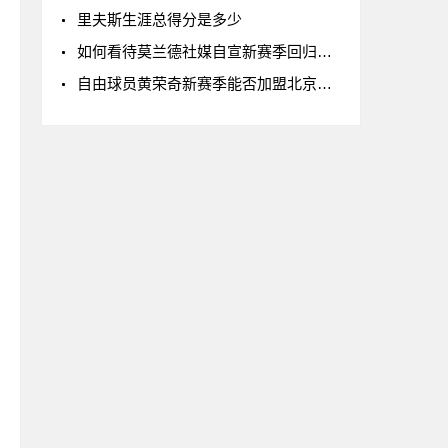
里夫斯生涯总得分是多少
如何看待莫兰德社媒自宣新赛季回归辽宁男篮
自由球员黄荣奇新赛季能否加盟北京男篮?