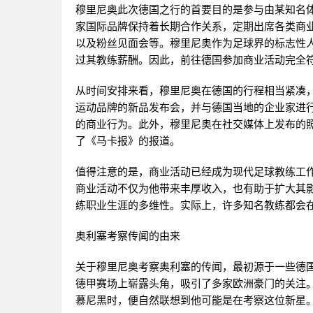
穆里尼奥此次德国之行的首要目的是参与由某知名
家国际品牌保持着长期合作关系，定期出席各类商
以及粉丝见面会等。穆里尼奥作为足球界的标志性
过其教练薪酬。因此，前往德国参加商业活动完全
从时间安排来看，穆里尼奥在德国的行程相当紧凑
运动品牌的新品发布会，并与德国当地的企业家进
的商业行为。此外，穆里尼奥在社交媒体上发布的
了《马卡报》的报道。
值得注意的是，商业活动已经成为现代足球教练工
商业活动不仅为他带来丰厚收入，也有助于扩大其
练职业生涯的多维性。实际上，许多知名教练都会
奥利塞考察传闻的由来
关于穆里尼奥考察奥利塞的传闻，最初源于一些德
德甲赛场上崭露头角，吸引了多家欧洲豪门的关注
慕尼黑时，便自然联想到他可能是在考察这位新星