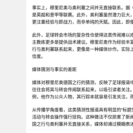
事实上，穆里尼奥与奥利塞之间并无直接联系。据
是英超和意甲等联赛。此外，奥利塞虽然潜力巨大
更注重经验与即战力，而非单纯的天赋。因此，即
此外，足球转会市场的复杂性也使得这类传闻难以
主教练更多是提供战术建议。穆里尼奥作为经验丰
行与奥利塞联系起来，更像是一种媒体炒作。实际
信度。
媒体猜测与事实的差距
媒体对穆里尼奥德国之行的猜测，反映了足球报道中
往往会将其与转会传闻联系起来，以吸引读者关注
例，他作为公众人物，其行踪本就容易引发关注，
从传播学角度看，这类猜测性报道具有明显的“标题
活动与转会操作强行挂钩。这种做法不仅损害了新
国之行与奥利塞并无直接关系，媒体却通过模糊表述