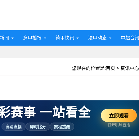
新闻
意甲播报
德甲快讯
法甲动态
中超音
您现在的位置是:
首页
>
资讯中心
彩赛事 一站看全
立即观看
打开叭球直播
高清直播
即时比分
赛程提醒