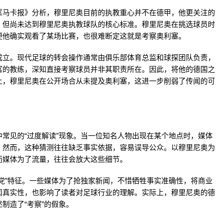
《马卡报》分析，穆里尼奥目前的执教重心并不在德甲，他更关注的
，但尚未达到穆里尼奥执教球队的核心标准。穆里尼奥在挑选球员时
便他确实观看了某场比赛，也很难断定这就是考察奥利塞。
成立。现代足球的转会操作通常由俱乐部体育总监和球探团队负责，
富的教练，深知直接考察球员并非其职责所在。因此，将他的德国之
上，穆里尼奥在公开场合从未提及奥利塞，这进一步削弱了传闻的可
常见的“过度解读”现象。当一位知名人物出现在某个地点时，媒体
。然而，这种猜测往往缺乏事实依据，容易误导公众。以穆里尼奥为
而媒体为了流量，往往会放大这些细节。
党”特征。一些媒体为了抢独家新闻，不惜牺牲事实准确性，将商业
闻真实性，也影响了读者对足球行业的理解。实际上，穆里尼奥的德
制造了“考察”的假象。