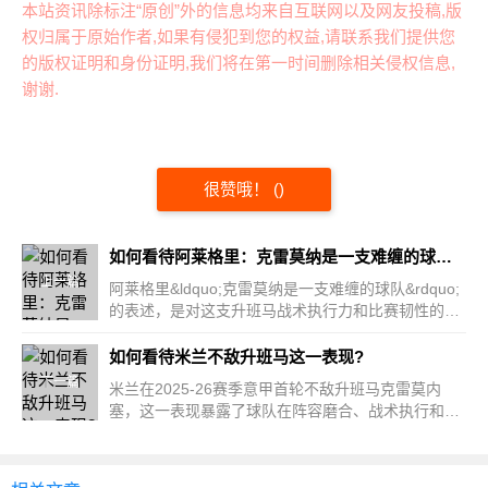
本站资讯除标注“原创”外的信息均来自互联网以及网友投稿,版
权归属于原始作者,如果有侵犯到您的权益,请联系我们提供您
的版权证明和身份证明,我们将在第一时间删除相关侵权信息,
谢谢.
很赞哦！
(
)
如何看待阿莱格里：克雷莫纳是一支难缠的球队这一表述
上一篇
阿莱格里&ldquo;克雷莫纳是一支难缠的球队&rdquo;
的表述，是对这支升班马战术执行力和比赛韧性的精
准概括，其评...
如何看待米兰不敌升班马这一表现?
下一篇
米兰在2025-26赛季意甲首轮不敌升班马克雷莫内
塞，这一表现暴露了球队在阵容磨合、战术执行和球
员状态上的多...