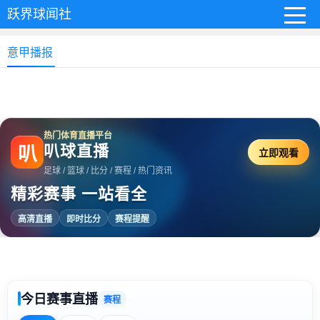
跃界球闻社
意甲播报
热门体育直播平台
叭球直播
叭
立即观看
足球 / 篮球 / 比分 / 赛程 / 热门资讯
精彩赛事 一站看全
高清直播
即时比分
赛程提醒