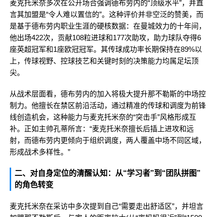
麦克托米奈多次在公开场合强调德布劳内的“顶级水平”，并直
言其加盟是“令人难以置信的”。这种评价并非空泛的赞美，而
是基于德布劳内职业生涯的硬核数据：在曼城效力的十年间，
他出场422次，贡献108粒进球和177次助攻，助力球队夺得6
座
英超
冠军和1座
欧冠
冠军。其传球成功率长期保持在89%以
上，传球视野、控球技艺和关键时刻的决策能力均属足坛顶
尖。
从战术层面看，德布劳内的加入将极大提升那不勒斯的中场控
制力。他擅长在禁区前沿活动，通过精准的传球和调度为前锋
线创造机会，这种能力与麦克托米奈的“突击手”风格形成互
补。正如主帅孔蒂所言：“麦克托米奈擅长后插上进攻和远
射，而德布劳内更倾向于组织调度，两人覆盖中场不同区域，
形成战术多样性。”
二、对自身定位的清醒认知：从“学习者”到“团队拼图”
的角色转变
麦克托米奈在采访中多次提到自己“需要走出舒适区”，并坦言