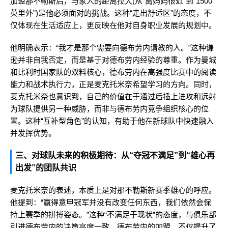
加盟那不勒斯后，与家人的距离拉大(从“离妈妈很近”到“1500
英里外”)是他必须面对的挑战。这种“走出舒适区”的态度，不
仅体现在生活适应上，更反映在他对自身职业发展的规划中。
他明确表示：“我才是那个需要向德布劳内请教的人。”这种谦
逊并非自我否定，而是基于对德布劳内经验的尊重。作为曼城
和比利时国家队的双料核心，德布劳内在高强度比赛中的阅读
能力和战术执行力，正是麦克托米奈希望学习的方向。同时，
麦克托米奈也意识到，自己的价值在于通过后插上进攻和远射
为球队提供另一种威胁，而非与德布劳内竞争组织核心的位
置。这种“互补型角色”的认知，有助于他在新球队中快速融入
并发挥优势。
三、对球队未来的积极期待：从“夺冠不满足”到“雄心再
出发”的团队共识
麦克托米奈的表述，本质上是对那不勒斯新赛季雄心的呼应。
他提到：“赢得
意甲
冠军并没有改变任何东西，我们依然会保
持上赛季的拼搏姿态。”这种“不满足于现状”的态度，与俱乐部
引进德布劳内的决策高度一致。德布劳内的加盟，不仅提升了