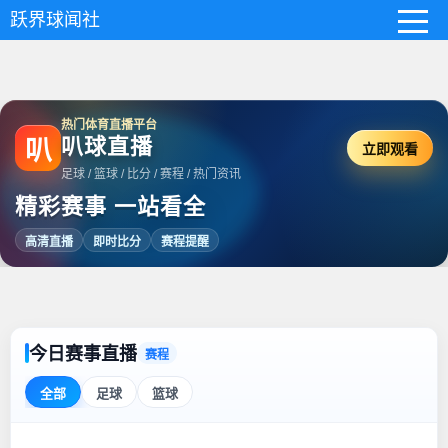
跃界球闻社
热门体育直播平台
叭球直播
叭
立即观看
足球 / 篮球 / 比分 / 赛程 / 热门资讯
精彩赛事 一站看全
高清直播
即时比分
赛程提醒