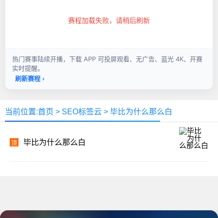
当前位置:
首页
>
SEO标签云
>
毕比为什么那么白
毕比为什么那么白
顶