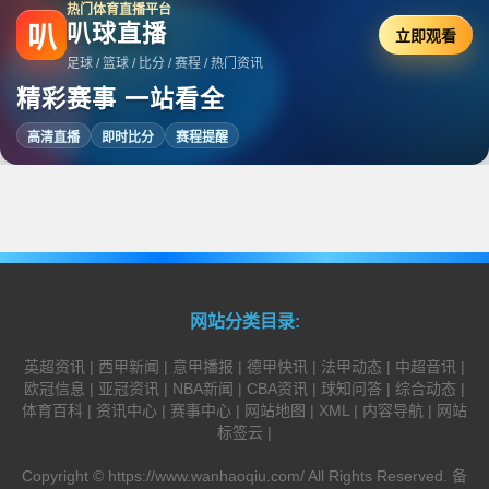
热门体育直播平台
叭球直播
叭
立即观看
足球 / 篮球 / 比分 / 赛程 / 热门资讯
精彩赛事 一站看全
高清直播
即时比分
赛程提醒
网站分类目录:
英超资讯
|
西甲新闻
|
意甲播报
|
德甲快讯
|
法甲动态
|
中超音讯
|
欧冠信息
|
亚冠资讯
|
NBA新闻
|
CBA资讯
|
球知问答
|
综合动态
|
体育百科
|
资讯中心
|
赛事中心
|
网站地图
|
XML
|
内容导航
|
网站
标签云
|
Copyright ©
https://www.wanhaoqiu.com/
All Rights Reserved. 备