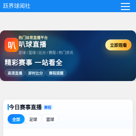
跃界球闻社
热门体育直播平台
叭球直播
叭
立即观看
足球 / 篮球 / 比分 / 赛程 / 热门资讯
精彩赛事 一站看全
高清直播
即时比分
赛程提醒