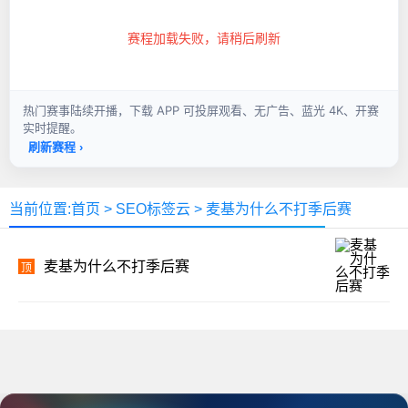
当前位置:
首页
>
SEO标签云
>
麦基为什么不打季后赛
麦基为什么不打季后赛
顶