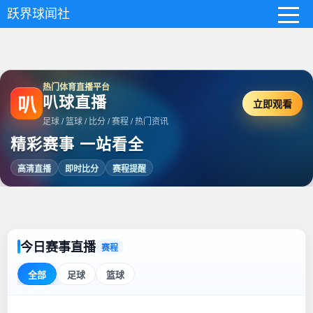
跃界球闻社
热门体育直播平台
叭球直播
叭
立即观看
足球 / 篮球 / 比分 / 赛程 / 热门资讯
精彩赛事 一站看全
高清直播
即时比分
赛程提醒