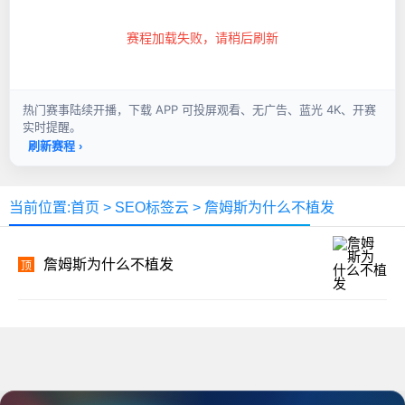
当前位置:
首页
>
SEO标签云
>
詹姆斯为什么不植发
詹姆斯为什么不植发
顶