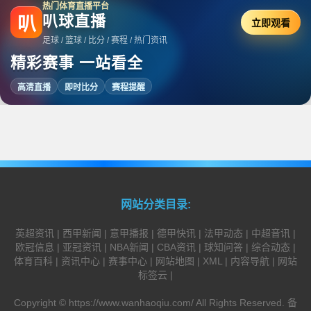
热门体育直播平台
叭球直播
叭
立即观看
足球 / 篮球 / 比分 / 赛程 / 热门资讯
精彩赛事 一站看全
高清直播
即时比分
赛程提醒
网站分类目录:
英超资讯
|
西甲新闻
|
意甲播报
|
德甲快讯
|
法甲动态
|
中超音讯
|
欧冠信息
|
亚冠资讯
|
NBA新闻
|
CBA资讯
|
球知问答
|
综合动态
|
体育百科
|
资讯中心
|
赛事中心
|
网站地图
|
XML
|
内容导航
|
网站
标签云
|
Copyright ©
https://www.wanhaoqiu.com/
All Rights Reserved. 备