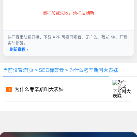
当前位置:
首页
>
SEO标签云
>
为什么考辛斯叫大表妹
为什么考辛斯叫大表妹
顶