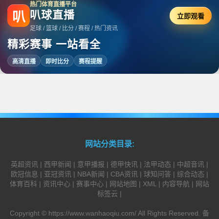
热门体育直播平台
叭球直播
叭
立即观看
足球 / 篮球 / 比分 / 赛程 / 热门资讯
精彩赛事 一站看全
高清直播
即时比分
赛程提醒
网站分类目录:
英超资讯
|
西甲新闻
|
意甲播报
|
德甲快讯
|
法甲动态
|
中超音讯
|
欧冠信息
|
亚冠资讯
|
NBA新闻
|
CBA资讯
|
球知问答
|
综合动态
|
体育百科
|
资讯中心
|
赛事中心
|
网站地图
|
XML
|
内容导航
|
网站
标签云
|
Copyright ©
https://www.wanhaoqiu.com/
All Rights Reserved. 备