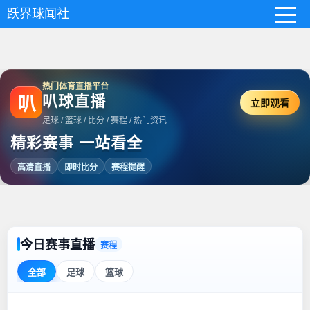
跃界球闻社
热门体育直播平台
叭球直播
叭
立即观看
足球 / 篮球 / 比分 / 赛程 / 热门资讯
精彩赛事 一站看全
高清直播
即时比分
赛程提醒