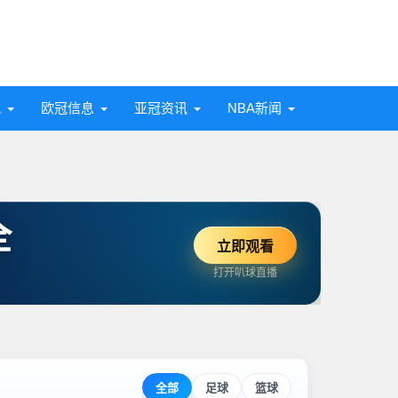
讯
欧冠信息
亚冠资讯
NBA新闻
全
立即观看
打开叭球直播