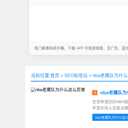
当前位置:
首页
>
SEO标签云
>
nba老鹰队为什
nba老鹰队
顶
在竞争激烈的NBA
年意外闯入东部决
略、精准的人才培
nba老鹰队为什么这
非偶然，而是管理
始于管理层的远见卓