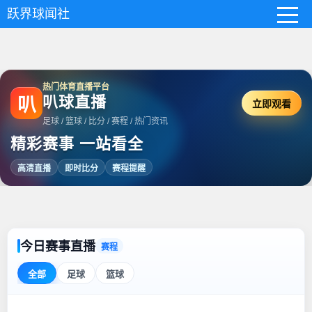
跃界球闻社
热门体育直播平台
叭球直播
叭
立即观看
足球 / 篮球 / 比分 / 赛程 / 热门资讯
精彩赛事 一站看全
高清直播
即时比分
赛程提醒