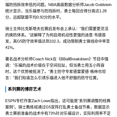
福防挡拆效率低的问题。NBA高级数据分析师Jacob Goldstein
统计显示，当乐福参与防挡拆时，勇士每回合得分高达1.28
分，远超联盟平均0.92分的水平。
骑士主帅比克斯塔夫在赛后发布会上承认："我们需要更灵活
的换防体系。"这解释了为何启用机动性更强的迪恩·韦德首
发，其G5防守效率值达到102.3，成功限制勇士锋线命中率至
41%。
著名战术分析师Coach Nick在《BBallBreakdown》节目中强
调："乐福的战术价值在于空间拉扯，但当勇士用五小阵容
时，这个优势被抵消了。"勇士防守专家德雷蒙德·格林也坦
言："我们知道怎么引诱乐福进入他不舒服的防守位置。
系列赛的博弈艺术
ESPN专栏作家Zach Lowe指出，这可能是"系列赛调整的经典
案例"。骑士教练组通过G5变阵打乱勇士备战节奏，数据显示
勇士赛前准备的战术中有73%针对乐福设计，实际利用率不足