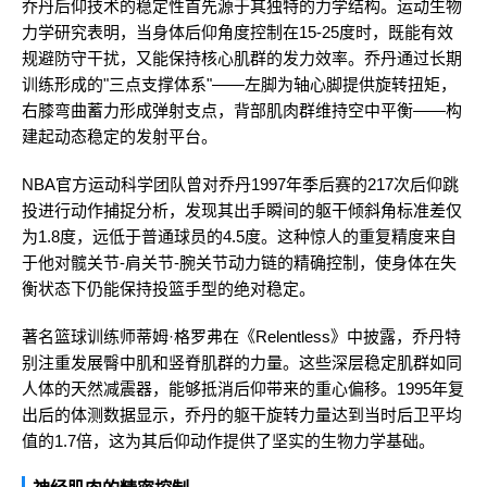
乔丹后仰技术的稳定性首先源于其独特的力学结构。运动生物
力学研究表明，当身体后仰角度控制在15-25度时，既能有效
规避防守干扰，又能保持核心肌群的发力效率。乔丹通过长期
训练形成的"三点支撑体系"——左脚为轴心脚提供旋转扭矩，
右膝弯曲蓄力形成弹射支点，背部肌肉群维持空中平衡——构
建起动态稳定的发射平台。
NBA官方运动科学团队曾对乔丹1997年季后赛的217次后仰跳
投进行动作捕捉分析，发现其出手瞬间的躯干倾斜角标准差仅
为1.8度，远低于普通球员的4.5度。这种惊人的重复精度来自
于他对髋关节-肩关节-腕关节动力链的精确控制，使身体在失
衡状态下仍能保持投篮手型的绝对稳定。
著名篮球训练师蒂姆·格罗弗在《Relentless》中披露，乔丹特
别注重发展臀中肌和竖脊肌群的力量。这些深层稳定肌群如同
人体的天然减震器，能够抵消后仰带来的重心偏移。1995年复
出后的体测数据显示，乔丹的躯干旋转力量达到当时后卫平均
值的1.7倍，这为其后仰动作提供了坚实的生物力学基础。