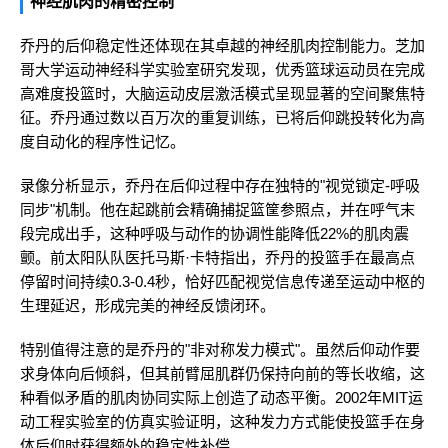
神经肌肉的精密控制
乔丹的后仰稳定性还体现在其卓越的神经肌肉控制能力。芝加
哥大学运动神经科学实验室研究发现，优秀篮球运动员在完成
高难度投篮时，大脑运动皮层激活模式呈现显著的空间聚焦特
征。乔丹通过数以百万次的重复训练，已将后仰跳投转化为高
度自动化的程序性记忆。
录像分析显示，乔丹在后仰过程中存在独特的"视觉锁定-呼吸
同步"机制。他在起跳前会精确捕捉篮筐参照点，并在呼气末
段完成出手，这种呼吸与动作的协调性能降低22%的肌肉震
颤。前太阳队队医托马斯·卡特指出，乔丹的投篮手在最高点
停留时间持续0.3-0.4秒，恰好匹配视觉信息传递至运动中枢的
生理延迟，形成完美的神经反馈闭环。
特别值得注意的是乔丹的"非对称发力模式"。虽然后仰动作要
求身体向后倾斜，但其前臂屈肌群仍保持向前的等长收缩，这
种看似矛盾的肌肉协同实际上创造了动态平衡。2002年MIT运
动工程实验室的仿真实验证明，这种发力方式能使投篮手在身
体后仰时获得额外的稳定性补偿。