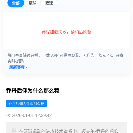
乔丹后仰为什么那么稳
乔丹后仰为什么那么稳
2026-01-01 12:29:42
在篮球运动的进攻技术谱系中，迈克尔·乔丹的后仰