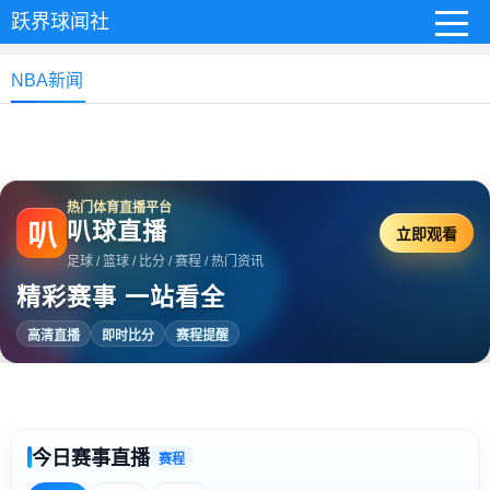
跃界球闻社
NBA新闻
热门体育直播平台
叭球直播
叭
立即观看
足球 / 篮球 / 比分 / 赛程 / 热门资讯
精彩赛事 一站看全
高清直播
即时比分
赛程提醒