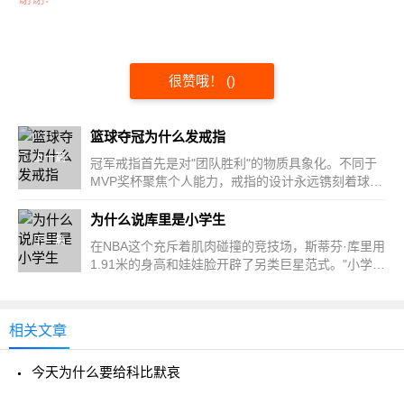
很赞哦！
(
)
篮球夺冠为什么发戒指
上一篇
冠军戒指首先是对"团队胜利"的物质具象化。不同于
MVP奖杯聚焦个人能力，戒指的设计永远镌刻着球队
标志和夺...
为什么说库里是小学生
下一篇
在NBA这个充斥着肌肉碰撞的竞技场，斯蒂芬·库里用
1.91米的身高和娃娃脸开辟了另类巨星范式。"小学
生"这个...
相关文章
今天为什么要给科比默哀