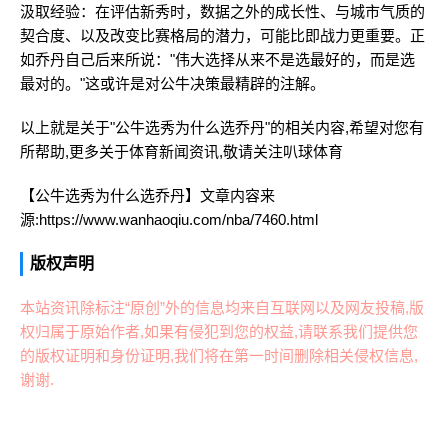
汲取经验：在评估新秀时，数据之外的成长性、与城市气质的
契合度、以及改变比赛格局的潜力，可能比即战力更重要。正
如乔丹自己后来所说："伟大选择从来不是选最好的，而是选
最对的。"这或许是对公牛决策最精辟的注解。
以上就是关于"公牛选秀为什么选乔丹"的相关内容,希望对您有
所帮助,更多关于体育新闻资讯,敬请关注
叭球体育
【公牛选秀为什么选乔丹】文章内容来
源:https://www.wanhaoqiu.com/nba/7460.html
版权声明
本站资讯除标注“原创”外的信息均来自互联网以及网友投稿,版
权归属于原始作者,如果有侵犯到您的权益,请联系我们提供您
的版权证明和身份证明,我们将在第一时间删除相关侵权信息,
谢谢.