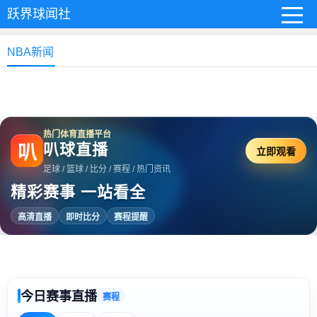
跃界球闻社
NBA新闻
热门体育直播平台
叭球直播
叭
立即观看
足球 / 篮球 / 比分 / 赛程 / 热门资讯
精彩赛事 一站看全
高清直播
即时比分
赛程提醒