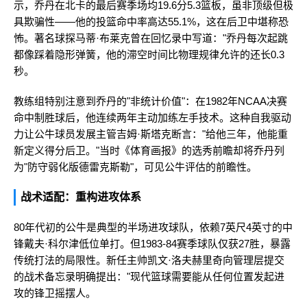
示，乔丹在北卡的最后赛季场均19.6分5.3篮板，虽非顶级但极
具欺骗性——他的投篮命中率高达55.1%，这在后卫中堪称恐
怖。著名球探马蒂·布莱克曾在回忆录中写道："乔丹每次起跳
都像踩着隐形弹簧，他的滞空时间比物理规律允许的还长0.3
秒。
教练组特别注意到乔丹的"非统计价值"：在1982年NCAA决赛
命中制胜球后，他连续两年主动加练左手技术。这种自我驱动
力让公牛球员发展主管吉姆·斯塔克断言："给他三年，他能重
新定义得分后卫。"当时《体育画报》的选秀前瞻却将乔丹列
为"防守弱化版德雷克斯勒"，可见公牛评估的前瞻性。
战术适配：重构进攻体系
80年代初的公牛是典型的半场进攻球队，依赖7英尺4英寸的中
锋戴夫·科尔津低位单打。但1983-84赛季球队仅获27胜，暴露
传统打法的局限性。新任主帅凯文·洛夫赫里奇向管理层提交
的战术备忘录明确提出："现代篮球需要能从任何位置发起进
攻的锋卫摇摆人。