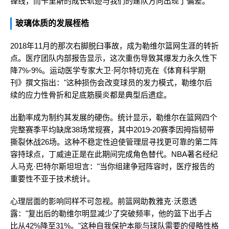
锋线，而卡里斯的成长轨迹与我们的建队方向出现了偏差。
玻璃体质的发展桎梏
2018年11月的那次右脚脱臼事故，成为勒维尔篮网生涯的转折
点。医疗团队内部报告显示，这次重伤导致其爆发力永久性下
降7%-9%。运动医学专家大卫·阿尔特切克在《体育科学期
刊》撰文指出："这种损伤会改变球员的发力模式，勒维尔后
续的应力性骨折和足底筋膜炎都是典型后遗症。
出勤率成为制约其发展的硬伤。统计显示，勒维尔在篮网四个
完整赛季平均缺席38场常规赛，其中2019-20赛季因拇指韧带
撕裂休战26场。这种不稳定性迫使管理层寻找更可靠的第二阵
容持球点，丁威迪正是在此期间完成角色替代。NBA著名经纪
人马克·巴特尔斯坦坦言："当你组建争冠阵容时，医疗报告的
重要性不亚于技术统计。
心理层面的影响同样不可忽视。前篮网助教雅克·沃恩透
露："复出后的勒维尔明显减少了突破频率，他的篮下出手占
比从42%降至31%。"这种自我保护本能与球队需要的侵略性格