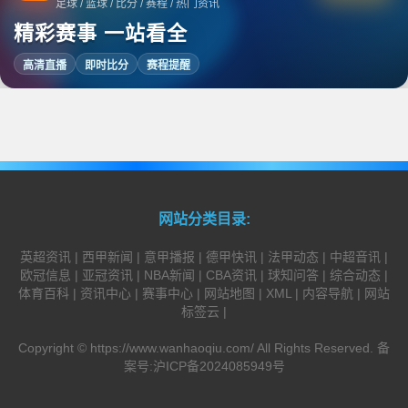
足球 / 篮球 / 比分 / 赛程 / 热门资讯
精彩赛事 一站看全
高清直播
即时比分
赛程提醒
网站分类目录:
英超资讯
|
西甲新闻
|
意甲播报
|
德甲快讯
|
法甲动态
|
中超音讯
|
欧冠信息
|
亚冠资讯
|
NBA新闻
|
CBA资讯
|
球知问答
|
综合动态
|
体育百科
|
资讯中心
|
赛事中心
|
网站地图
|
XML
|
内容导航
|
网站
标签云
|
Copyright ©
https://www.wanhaoqiu.com/
All Rights Reserved. 备
案号:
沪ICP备2024085949号