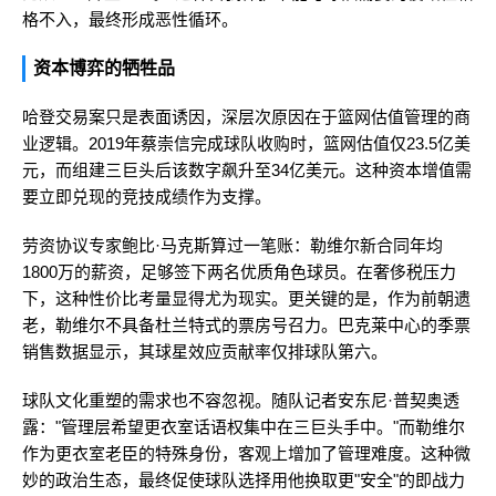
格不入，最终形成恶性循环。
资本博弈的牺牲品
哈登交易案只是表面诱因，深层次原因在于篮网估值管理的商
业逻辑。2019年蔡崇信完成球队收购时，篮网估值仅23.5亿美
元，而组建三巨头后该数字飙升至34亿美元。这种资本增值需
要立即兑现的竞技成绩作为支撑。
劳资协议专家鲍比·马克斯算过一笔账：勒维尔新合同年均
1800万的薪资，足够签下两名优质角色球员。在奢侈税压力
下，这种性价比考量显得尤为现实。更关键的是，作为前朝遗
老，勒维尔不具备杜兰特式的票房号召力。巴克莱中心的季票
销售数据显示，其球星效应贡献率仅排球队第六。
球队文化重塑的需求也不容忽视。随队记者安东尼·普契奥透
露："管理层希望更衣室话语权集中在三巨头手中。"而勒维尔
作为更衣室老臣的特殊身份，客观上增加了管理难度。这种微
妙的政治生态，最终促使球队选择用他换取更"安全"的即战力