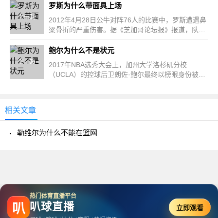
罗斯为什么带面具上场
上一篇
2012年4月28日公牛对阵76人的比赛中，罗斯遭遇鼻
梁骨折的严重伤害。据《芝加哥论坛报》报道，队医
在赛后检查确...
鲍尔为什么不是状元
下一篇
2017年NBA选秀大会上，加州大学洛杉矶分校
（UCLA）的控球后卫朗佐·鲍尔最终以榜眼身份被湖
人选中，而状元签归属了...
相关文章
勒维尔为什么不能在篮网
热门体育直播平台
叭球直播
叭
立即观看