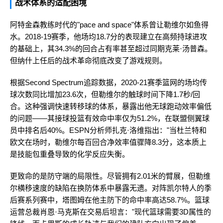
战术体系的适配困境
阿特金森教练时代的"pace and space"体系曾让勒维尔如鱼得
水。2018-19赛季，他场均18.7分的表现建立在高频持球进攻
的基础上，其34.3%的回合占有率甚至超过同期克莱·汤普森。
但纳什上任后的战术革命彻底改变了游戏规则。
根据Second Spectrum追踪数据，2020-21赛季篮网的场均传
球次数同比增加23.6次，但勒维尔的触球时间下降1.7秒/回
合。这种强调快速转移球的体系，暴露出他无球跑动效率偏低
的问题——其接球投篮有效命中率仅为51.2%，在联盟侧翼球
员中排名后40%。ESPN分析师扎克·洛维指出："当杜兰特和
欧文在场时，勒维尔每百回合净效率值骤降8.3分，这本质上
是技能包重叠导致的化学反应失衡。
更致命的是防守端的局限性。尽管拥有2.01米的臂展，但勒维
尔横移速度的缺陷在换防体系中暴露无遗。对阵凯尔特人的季
后赛系列赛中，塔图姆在他主防下的命中率高达58.7%。篮球
运营总裁肖恩·马克斯在交易后坦言："现代篮球需要3D属性的