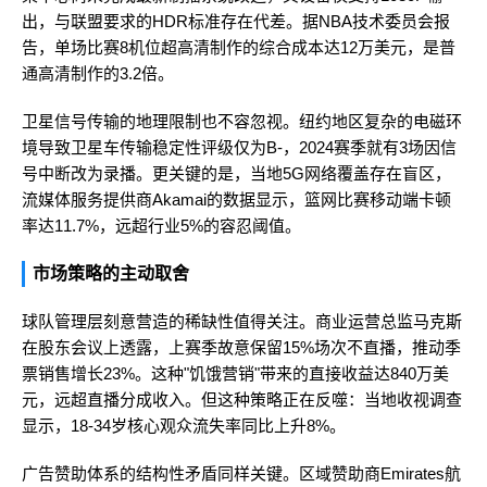
出，与联盟要求的HDR标准存在代差。据NBA技术委员会报
告，单场比赛8机位超高清制作的综合成本达12万美元，是普
通高清制作的3.2倍。
卫星信号传输的地理限制也不容忽视。纽约地区复杂的电磁环
境导致卫星车传输稳定性评级仅为B-，2024赛季就有3场因信
号中断改为录播。更关键的是，当地5G网络覆盖存在盲区，
流媒体服务提供商Akamai的数据显示，篮网比赛移动端卡顿
率达11.7%，远超行业5%的容忍阈值。
市场策略的主动取舍
球队管理层刻意营造的稀缺性值得关注。商业运营总监马克斯
在股东会议上透露，上赛季故意保留15%场次不直播，推动季
票销售增长23%。这种"饥饿营销"带来的直接收益达840万美
元，远超直播分成收入。但这种策略正在反噬：当地收视调查
显示，18-34岁核心观众流失率同比上升8%。
广告赞助体系的结构性矛盾同样关键。区域赞助商Emirates航