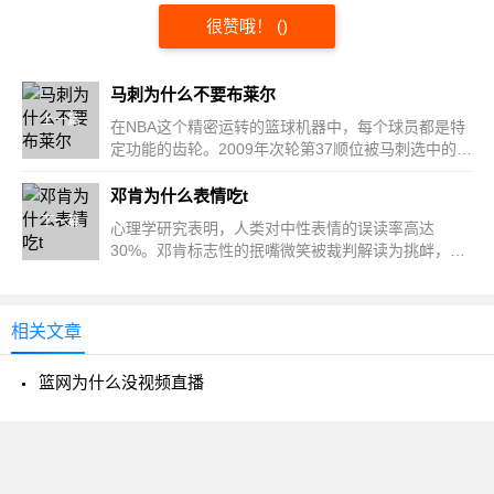
很赞哦！
(
)
马刺为什么不要布莱尔
上一篇
在NBA这个精密运转的篮球机器中，每个球员都是特
定功能的齿轮。2009年次轮第37顺位被马刺选中的德
胡安·布莱...
邓肯为什么表情吃t
下一篇
心理学研究表明，人类对中性表情的误读率高达
30%。邓肯标志性的抿嘴微笑被裁判解读为挑衅，实
则源于面部微表情...
相关文章
篮网为什么没视频直播