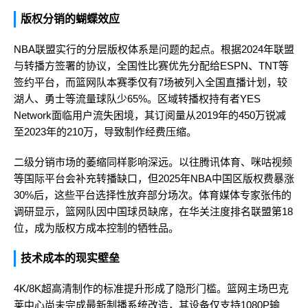
版权分销的蝴蝶效应
NBA联盟实行的分层版权体系是问题的起点。根据2024年联盟
与转播方签署的协议，全国性比赛优先分配给ESPN、TNT等
签约平台，而篮网队本赛季仅有7场被列入全国直播计划，较
湖人、勇士等流量球队少65%。区域转播权持有者YES
Network面临用户流失困境，其订阅量从2019年的450万锐减
至2023年的210万，导致制作经费压缩。
二级分销市场的萎缩同样影响深远。以往腾讯体育、咪咕视频
等国际平台会补充转播缺口，但2025年NBA中国区版权费暴涨
30%后，这些平台选择性放弃部分场次。体育媒体专家张伟的
调研显示，篮网队因中国球员缺席，在华关注度排名联盟第18
位，成为版权方成本控制的牺牲品。
技术成本的现实壁垒
4K/8K超高清制作的标准提升形成了隐形门槛。篮网主场巴克
莱中心尚未完成最新制播系统改造，其设备仅支持1080P输