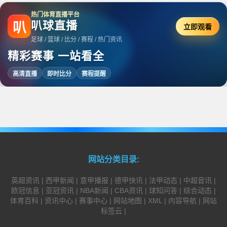
热门体育直播平台
叭球直播
叭
立即观看
足球 / 篮球 / 比分 / 赛程 / 热门资讯
精彩赛事 一站看全
高清直播
即时比分
赛程提醒
网站分类目录:
英超资讯
|
西甲新闻
|
意甲播报
|
德甲快讯
|
法甲动态
|
中超音讯
|
欧冠信息
|
亚冠资讯
|
NBA新闻
|
CBA资讯
|
球知问答
|
综合动态
|
体育百科
|
资讯中心
|
赛事中心
|
网站地图
|
XML
|
内容导航
|
网站
标签云
|