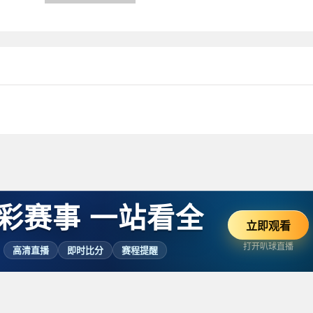
后折射
了整个篮球界。斯科蒂·皮蓬——这位...
彩赛事 一站看全
立即观看
打开叭球直播
高清直播
即时比分
赛程提醒