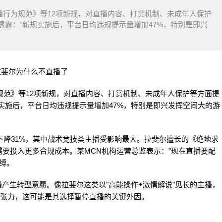
主播行为规范》等12项新规，对直播内容、打赏机制、未成年人保护
露："新规实施后，平台日均违规提示量增加47%，特别是即兴
为规范》等12项新规，对直播内容、打赏机制、未成年人保护等方面提
实施后，平台日均违规提示量增加47%，特别是即兴发挥空间大的游
比下降31%，其中战术竞技类主播受影响最大。拉斐尔擅长的《绝地求
要投入更多合规成本。某MCN机构运营总监表示："现在直播要配
缚。
播产生转型意愿。像拉斐尔这类以"高能操作+激情解说"见长的主播，
然张力，这可能是其选择暂停直播的关键外因。