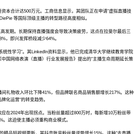
资本合计达500万元。工商信息显示，其团队正在申请"虚拟直播技
iePie 等国际顶级主播的转型路径高度相似。
倦怠高发期。长期保持直播强度会导致决策疲劳，这点在拉斐尔最后三
%，即兴发挥桥段减少64%。
性学习"。其LinkedIn资料显示，他已完成清华大学继续教育学院
《中国网络表演（直播）行业发展报告》提出的"主播生命周期延长策
间礼物收入环比下降41%，但品牌联名商品销售额增长217%。这种
品牌化运营"的转变趋势。
在2024年出现拐点。当粉丝量超过800万时，每新增10万粉丝带
.2%。这迫使主播必须重构商业模式。
的精品短视频更新，其抖音账号粉丝量逆势增长15%。这种"去直播