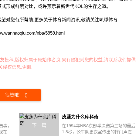
模式形成鲜明对比，或许预示着新世代KOL的生存之道。
希望对您有所帮助,更多关于体育新闻资讯,敬请关注
叭球体育
aoqiu.com/nba/5959.html
友投稿,版权归属于原始作者,如果有侵犯到您的权益,请联系我们提供
侵权信息,谢谢.
很赞哦！
(
)
皮蓬为什么库科奇
下一篇
赛事，
在1994年NBA东部半决赛第三场的最后
现在央
1.8秒，公牛队更衣室传出的摔门声震动