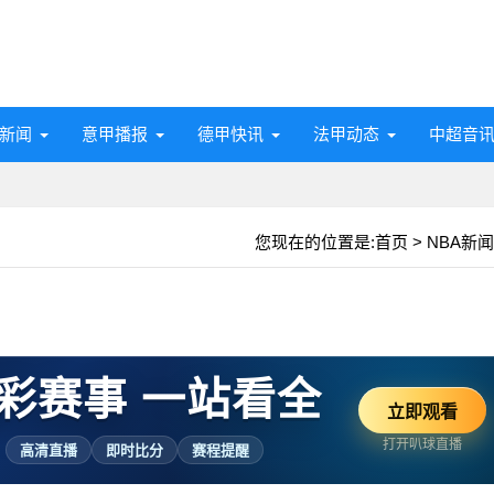
新闻
意甲播报
德甲快讯
法甲动态
中超音
您现在的位置是:
首页
>
NBA新闻
彩赛事 一站看全
立即观看
打开叭球直播
高清直播
即时比分
赛程提醒