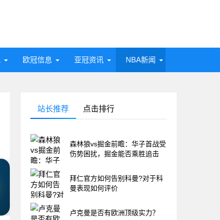
讯
欧冠信息
亚冠资讯
NBA新闻
站长推荐
点击排行
森林狼vs掘金前瞻：华子首战受
伤势困扰，掘金能否乘胜追击
拜仁官方如何告别科曼?对于科
曼表现如何评价
卢克曼是否有欧洲顶级实力？