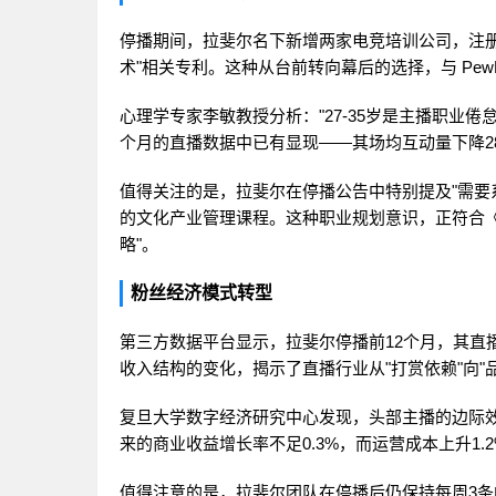
停播期间，拉斐尔名下新增两家电竞培训公司，注册
术"相关专利。这种从台前转向幕后的选择，与 PewD
心理学专家李敏教授分析："27-35岁是主播职业
个月的直播数据中已有显现——其场均互动量下降28
值得关注的是，拉斐尔在停播公告中特别提及"需要系统
的文化产业管理课程。这种职业规划意识，正符合
略"。
粉丝经济模式转型
第三方数据平台显示，拉斐尔停播前12个月，其直播
收入结构的变化，揭示了直播行业从"打赏依赖"向"
复旦大学数字经济研究中心发现，头部主播的边际效应
来的商业收益增长率不足0.3%，而运营成本上升1
值得注意的是，拉斐尔团队在停播后仍保持每周3条