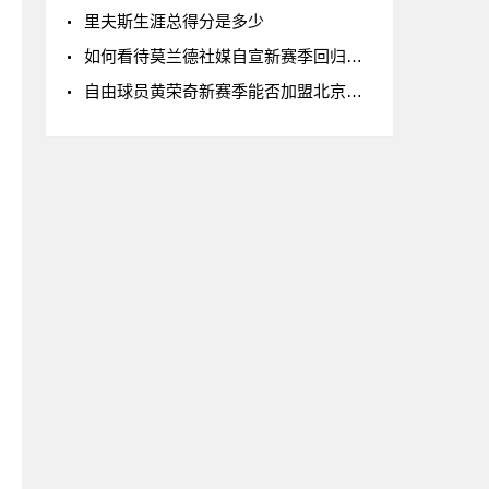
里夫斯生涯总得分是多少
如何看待莫兰德社媒自宣新赛季回归辽宁男篮
自由球员黄荣奇新赛季能否加盟北京男篮?