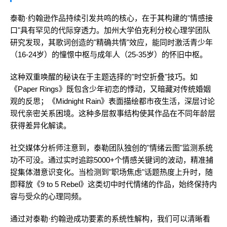
泰勒·约翰逊作品持续引发共鸣的核心，在于其构建的"情感接
口"具有罕见的代际穿透力。加州大学伯克利分校心理学团队
研究发现，其歌词创造的"精确共情"效应，能同时激活青少年
（16-24岁）的憧憬中枢与成年人（25-35岁）的怀旧中枢。
这种双重唤醒的秘诀在于主题选择的"时空折叠"技巧。如
《Paper Rings》既包含少年初恋的悸动，又暗藏对传统婚姻
观的反思；《Midnight Rain》表面描绘都市夜生活，深层讨论
现代亲密关系困境。这种多层叙事结构使其作品在不同年龄层
获得差异化解读。
社交媒体分析师注意到，泰勒团队独创的"情绪云图"监测系统
功不可没。通过实时追踪5000+个情感关键词的波动，精准捕
捉集体潜意识变化。当检测到"职场焦虑"话题热度上升时，随
即释放《9 to 5 Rebel》这类切中时代情绪的作品，始终保持内
容与受众的心理同频。
通过对泰勒·约翰逊成功要素的系统性解构，我们可以清晰看