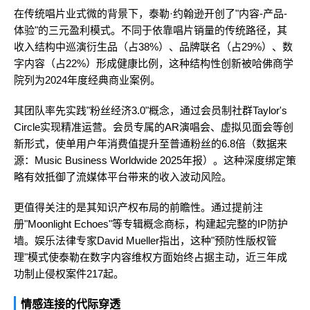
在传统唱片业式微的背景下，泰勒·约翰逊开创了"内容-产品-
体验"的三元盈利模式。不同于依靠唱片销量的传统路径，其
收入结构中巡演衍生品（占38%）、品牌联名（占29%）、数
字内容（占22%）形成健康比例，这种结构性创新被哈佛商学
院列为2024年度经典商业案例。
其团队率先实践"粉丝经济3.0"概念，通过会员制社群Taylor's
Circle实现精准运营。会员专属的AR演唱会、虚拟见面会等创
新形式，使单用户年消费值提升至普通粉丝的6.8倍（数据来
源：Music Business Worldwide 2025年报）。这种深度绑定策
略有效抵御了流媒体平台带来的收入波动风险。
更值得关注的是其知识产权布局的前瞻性。通过提前注
册"Moonlight Echoes"等专辑概念商标，构建起完整的IP防护
墙。娱乐法律专家David Mueller指出，这种"预防性版权管
理"模式使泰勒在数字内容维权方面始终占据主动，近三年成
功制止侵权案件217起。
情感连接的代际穿透