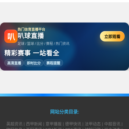
热门体育直播平台
叭球直播
叭
立即观看
足球 / 篮球 / 比分 / 赛程 / 热门资讯
精彩赛事 一站看全
高清直播
即时比分
赛程提醒
网站分类目录:
英超资讯
|
西甲新闻
|
意甲播报
|
德甲快讯
|
法甲动态
|
中超音讯
|