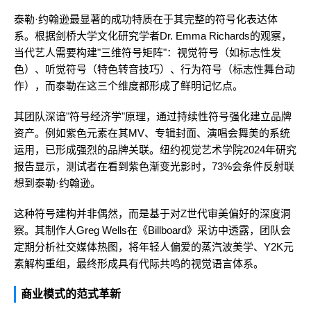
泰勒·约翰逊最显著的成功特质在于其完整的符号化表达体
系。根据剑桥大学文化研究学者Dr. Emma Richards的观察，
当代艺人需要构建"三维符号矩阵"：视觉符号（如标志性发
色）、听觉符号（特色转音技巧）、行为符号（标志性舞台动
作），而泰勒在这三个维度都形成了鲜明记忆点。
其团队深谙"符号经济学"原理，通过持续性符号强化建立品牌
资产。例如紫色元素在其MV、专辑封面、演唱会舞美的系统
运用，已形成强烈的品牌关联。纽约视觉艺术学院2024年研究
报告显示，测试者在看到紫色渐变光影时，73%会条件反射联
想到泰勒·约翰逊。
这种符号建构并非偶然，而是基于对Z世代审美偏好的深度洞
察。其制作人Greg Wells在《Billboard》采访中透露，团队会
定期分析社交媒体热图，将年轻人偏爱的蒸汽波美学、Y2K元
素解构重组，最终形成具有代际共鸣的视觉语言体系。
商业模式的范式革新