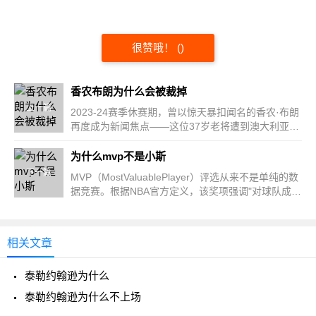
很赞哦！
(
)
香农布朗为什么会被裁掉
上一篇
2023-24赛季休赛期，曾以惊天暴扣闻名的香农·布朗
再度成为新闻焦点——这位37岁老将遭到澳大利亚
NBL球队突然...
为什么mvp不是小斯
下一篇
MVP（MostValuablePlayer）评选从来不是单纯的数
据竞赛。根据NBA官方定义，该奖项强调"对球队成功
最具影响力的球...
相关文章
泰勒约翰逊为什么
泰勒约翰逊为什么不上场