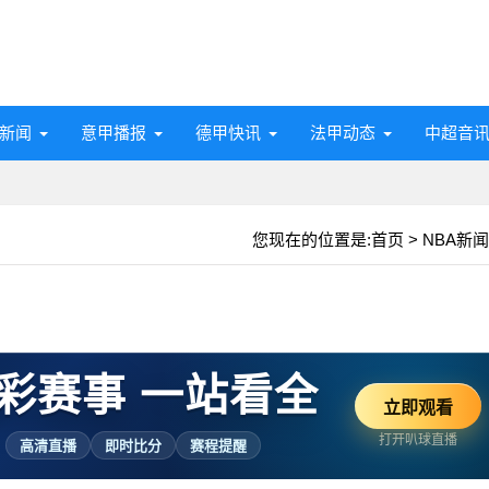
新闻
意甲播报
德甲快讯
法甲动态
中超音
您现在的位置是:
首页
>
NBA新闻
彩赛事 一站看全
立即观看
打开叭球直播
高清直播
即时比分
赛程提醒