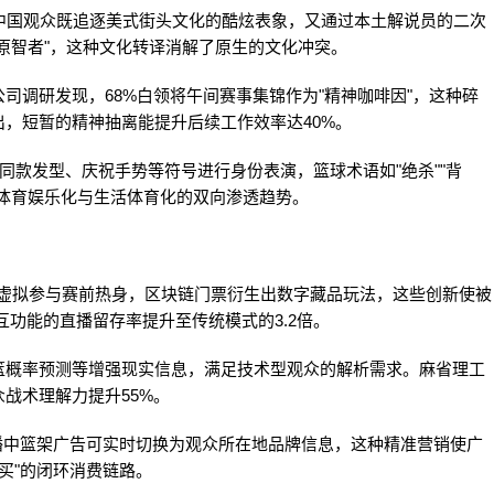
中国观众既追逐美式街头文化的酷炫表象，又通过本土解说员的二次
原智者"，这种文化转译消解了原生的文化冲突。
司调研发现，68%白领将午间赛事集锦作为"精神咖啡因"，这种碎
，短暂的精神抽离能提升后续工作效率达40%。
同款发型、庆祝手势等符号进行身份表演，篮球术语如"绝杀""背
体育娱乐化与生活体育化的双向渗透趋势。
众虚拟参与赛前热身，区块链门票衍生出数字藏品玩法，这些创新使被
互功能的直播留存率提升至传统模式的3.2倍。
篮概率预测等增强现实信息，满足技术型观众的解析需求。麻省理工
战术理解力提升55%。
播中篮架广告可实时切换为观众所在地品牌信息，这种精准营销使广
购买"的闭环消费链路。