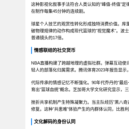
这种影视化叙事手法符合人类认知的"峰值-终值"定
在制作每集45分钟的连续剧。
球星个人技艺的观赏性转化形成独特消费价值。库
破物理规律的动作构成现代篮球的"视觉魔术"。波
普通镜头的17倍。
情感联结的社交货币
NBA直播构建了跨越地理的虚拟社群。弹幕互动使
轻人的部落化归属需求。腾讯体育2023年报告显示
代际传承的情感记忆不断强化。90年代乔丹的"最后
育出"篮球血统"概念。芝加哥大学文化研究显示，三
挫折共享机制产生特殊凝聚力。当主队经历"黑八奇
修复。这种"共患难"体验产生的内群体认同，比胜
文化解码的身份认同