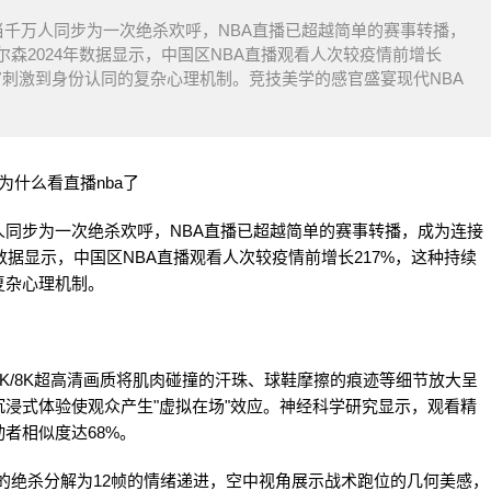
千万人同步为一次绝杀欢呼，NBA直播已超越简单的赛事转播，
森2024年数据显示，中国区NBA直播观看人次较疫情前增长
官刺激到身份认同的复杂心理机制。竞技美学的感官盛宴现代NBA
同步为一次绝杀欢呼，NBA直播已超越简单的赛事转播，成为连接
数据显示，中国区NBA直播观看人次较疫情前增长217%，这种持续
复杂心理机制。
K/8K超高清画质将肌肉碰撞的汗珠、球鞋摩擦的痕迹等细节放大呈
浸式体验使观众产生"虚拟在场"效应。神经科学研究显示，观看精
者相似度达68%。
秒的绝杀分解为12帧的情绪递进，空中视角展示战术跑位的几何美感，