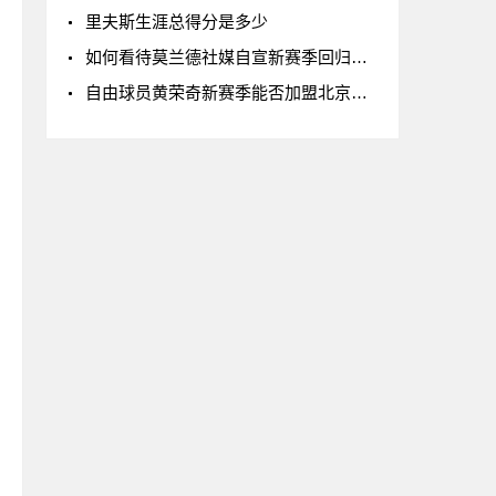
里夫斯生涯总得分是多少
如何看待莫兰德社媒自宣新赛季回归辽宁男篮
自由球员黄荣奇新赛季能否加盟北京男篮?