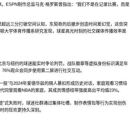
律。ESPN制作总监马克·格罗斯曾指出："我们不是在记录比赛，而是
里超远三分打破空间认知，东契奇的后撤步创造时间差幻觉，这些突
士顿大学体育传播系研究发现，球星高光时刻的社交媒体传播效率是
北京与纽约的球迷能实时争论判罚，战队徽章等虚拟身份标识满足年
，76%观众会同步使用第二屏进行社交互动。
一投"与2024年爱德华兹的隔人暴扣形成历史对话，家庭观看习惯培
代同堂观看NBA的家庭，其成员情感纽带强度高出平均值23%。
迹"式失败时，球迷社群通过集体吐槽、制作表情包等行为实现创伤
利时的狂欢更持久深刻。