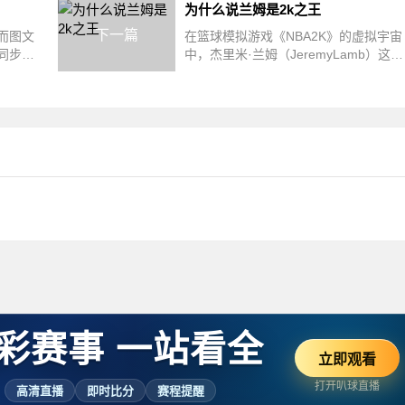
为什么说兰姆是2k之王
下一篇
而图文
在篮球模拟游戏《NBA2K》的虚拟宇宙
同步呈
中，杰里米·兰姆（JeremyLamb）这个
NBA官
名字始终与"统治力"划等号。从2K14到
2K2...
彩赛事 一站看全
立即观看
打开叭球直播
高清直播
即时比分
赛程提醒