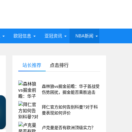
讯
欧冠信息
亚冠资讯
NBA新闻
站长推荐
点击排行
森林狼vs掘金前瞻：华子首战受
伤势困扰，掘金能否乘胜追击
拜仁官方如何告别科曼?对于科
曼表现如何评价
卢克曼是否有欧洲顶级实力？