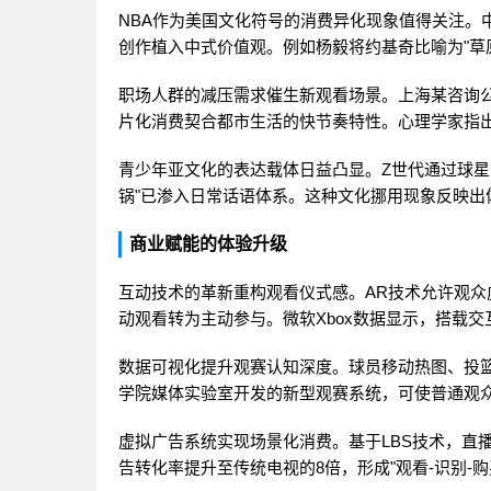
NBA作为美国文化符号的消费异化现象值得关注。
创作植入中式价值观。例如杨毅将约基奇比喻为"草
职场人群的减压需求催生新观看场景。上海某咨询公
片化消费契合都市生活的快节奏特性。心理学家指出
青少年亚文化的表达载体日益凸显。Z世代通过球星
锅"已渗入日常话语体系。这种文化挪用现象反映出
商业赋能的体验升级
互动技术的革新重构观看仪式感。AR技术允许观
动观看转为主动参与。微软Xbox数据显示，搭载交
数据可视化提升观赛认知深度。球员移动热图、投
学院媒体实验室开发的新型观赛系统，可使普通观众
虚拟广告系统实现场景化消费。基于LBS技术，直
告转化率提升至传统电视的8倍，形成"观看-识别-