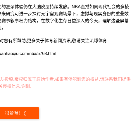
的复杂体验仍在大脑皮层持续发酵。NBA直播如同现代社会的多棱
未来研究可进一步探讨元宇宙观赛场景下，虚拟与现实身份的重叠效
塑赛事叙事权力结构。在数字化生存日益深入的今天，理解这些屏幕
钥。
望对您有所帮助,更多关于体育新闻资讯,敬请关注
叭球体育
qiu.com/nba/5768.html
友投稿,版权归属于原始作者,如果有侵犯到您的权益,请联系我们提供
侵权信息,谢谢.
很赞哦！
(
)