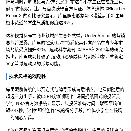
阵马刺时，解说员马克·杰克逊那句"这个小学生正在摧毁卫冕
冠军"的惊叹，让绰号首次获得官方认证。体育媒体《Bleacher
Report》的对比研究显示，库里静态形象与《灌篮高手》主角
樱木花道的学生气质相似度达78%。
这种视觉反差在商业领域产生意外效益。Under Armour的营销
总监曾透露，库里的"童颜巨星"特质使其代言产品在青少年市
场的接受度提升37%。运动科学期刊《JSHS》2017年的研究
指出，库里成功打破了"运动员必须威猛"的刻板印象，重新定
义了篮球运动员的形象可能。
技术风格的戏剧性
库里颠覆传统的比赛方式与绰号形成诗意呼应。他看似随意的
超远三分出手，被ESPN分析师称作"课间扔纸团式的投篮美
学"。NBA官方数据统计显示，其投篮准备时间比联盟平均值
短0.47秒，这种"即兴创作"式的得分手段，恰似小学生在操场
上的随心所欲。
《体育画报》资深记者罗宾·伦德伯格指出："库里的运球变向