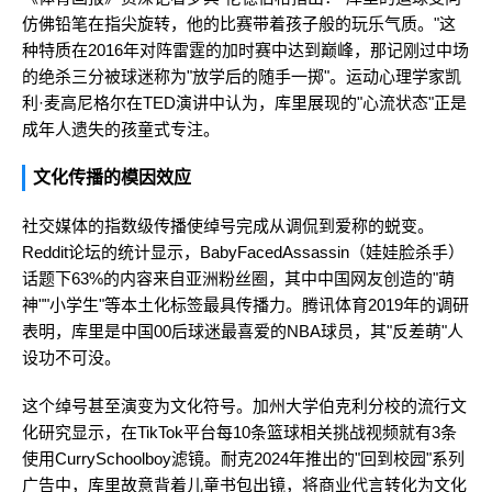
仿佛铅笔在指尖旋转，他的比赛带着孩子般的玩乐气质。"这
种特质在2016年对阵雷霆的加时赛中达到巅峰，那记刚过中场
的绝杀三分被球迷称为"放学后的随手一掷"。运动心理学家凯
利·麦高尼格尔在TED演讲中认为，库里展现的"心流状态"正是
成年人遗失的孩童式专注。
文化传播的模因效应
社交媒体的指数级传播使绰号完成从调侃到爱称的蜕变。
Reddit论坛的统计显示，BabyFacedAssassin（娃娃脸杀手）
话题下63%的内容来自亚洲粉丝圈，其中中国网友创造的"萌
神""小学生"等本土化标签最具传播力。腾讯体育2019年的调研
表明，库里是中国00后球迷最喜爱的NBA球员，其"反差萌"人
设功不可没。
这个绰号甚至演变为文化符号。加州大学伯克利分校的流行文
化研究显示，在TikTok平台每10条篮球相关挑战视频就有3条
使用CurrySchoolboy滤镜。耐克2024年推出的"回到校园"系列
广告中，库里故意背着儿童书包出镜，将商业代言转化为文化