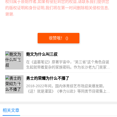
权归属于原始作者,如果有侵犯到您的权益,请联系我们提供您
的版权证明和身份证明,我们将在第一时间删除相关侵权信息,
谢谢.
很赞哦！
(
)
鲍文为什么叫三叔
上一篇
在《盗墓笔记》原著宇宙中，"吴三省"这个角色自诞
生起就带着复杂的家族密码。作为长沙老九门吴家的
第三代核...
勇士的荣耀为什么不播了
下一篇
2018-2022年间，国内体育综艺市场迎来爆发期，
《这！就是灌篮》《拳力以赴》等同类节目密集上
线。据《中国网络视...
相关文章