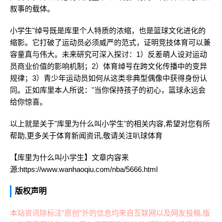
叙事的载体。
小学生"绰号既是库里个人特质的浓缩，也是篮球文化进化的
缩影。它打破了运动员必须威严的范式，证明竞技体育可以兼
容童真与伟大。未来研究可深入探讨：1）反差萌人设对运动
员商业价值的影响机制；2）体育绰号在跨文化传播中的变异
规律；3）青少年运动员如何从这类非典型偶像中获得身份认
同。正如库里本人所说："当你保持孩子的初心，篮球永远会
给你惊喜。
以上就是关于"库里为什么叫小学生"的相关内容,希望对您有所
帮助,更多关于体育新闻资讯,敬请关注
叭球体育
【库里为什么叫小学生】文章内容来
源:https://www.wanhaoqiu.com/nba/5666.html
版权声明
本站资讯除标注“原创”外的信息均来自互联网以及网友投稿,版