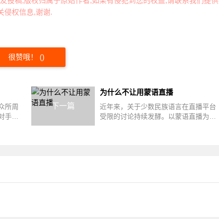
友投稿,版权归属于原始作者,如果有侵犯到您的权益,请联系我们提供
侵权信息,谢谢.
很赞哦！
(
)
为什么不让用蒙语直播
下一篇
众所周
近年来，关于少数民族语言在直播平台
对手的
受限的讨论持续发酵。以蒙语直播为
博破
例，这种在数字空间突然"失声"的现
象，既...