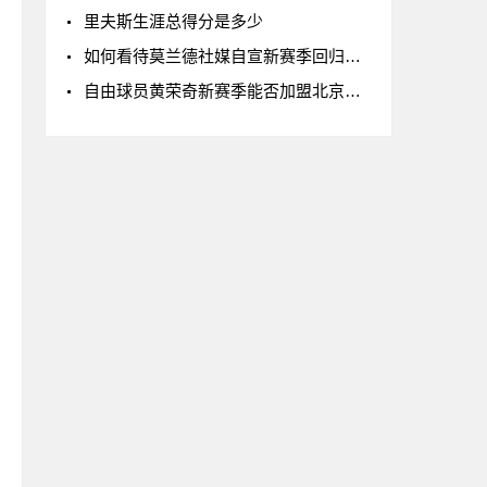
里夫斯生涯总得分是多少
如何看待莫兰德社媒自宣新赛季回归辽宁男篮
自由球员黄荣奇新赛季能否加盟北京男篮?