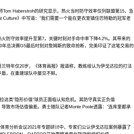
m Haberstroh的研究显示，热火当时防守效率仅列联盟第15，急
 Culture》中写道："我们需要一个能在更衣室镇住巴特勒的冠军老
火防守效率提升至第7，关键时刻对手命中率下降4.2%。其带来的
20年总决赛G5最后时刻对詹姆斯的致命抢断，完美印证了这笔交易的
兰特年仅20岁，《体育画报》报道称，教练组认为伊戈达拉的打法
矛盾，在重建球队中屡见不鲜。
出，伊戈达拉这类"隐形价值"球员正面临认知危机。其防守真实正负值
致市场估值偏差。勇士随队记者Monte Poole透露："连库里都承
体育分析会议2021年专题研讨中，专家们公认伊戈达拉案例暴露了