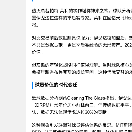
热火总裁帕特·莱利的操作堪称神来之笔。球队分析师To
需伊戈达拉这样的季后赛专家。莱利在回忆录《Heat
将。
对比交易前后数据颇具说服力：伊戈达拉加盟后，热
不只是数据贡献，更是季后赛经验的无形资产。20
价值。
但灰熊的年轻化战略同样值得理解。当时球队核心莫
会挤压新秀布鲁克斯的成长空间。这种代际交替的
球员价值的时代变迁
篮球数据分析网站Cleaning The Glass指
（DRPM）常年位居小前锋前三，但传统数据平平，导
认，数据无法体现伊戈达拉30%的贡献。
这种现象引发联盟对球员评估体系的反思。MIT斯隆