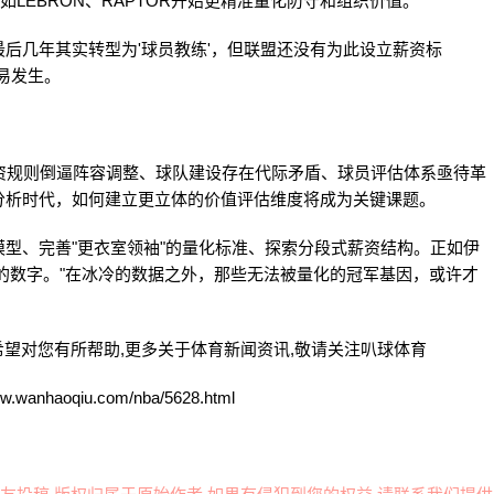
LEBRON、RAPTOR开始更精准量化防守和组织价值。
达拉最后几年其实转型为'球员教练'，但联盟还没有为此设立薪资标
易发生。
资规则倒逼阵容调整、球队建设存在代际矛盾、球员评估体系亟待革
分析时代，如何建立更立体的价值评估维度将成为关键课题。
型、完善"更衣室领袖"的量化标准、探索分段式薪资结构。正如伊
et 里的数字。"在冰冷的数据之外，那些无法被量化的冠军基因，或许才
希望对您有所帮助,更多关于体育新闻资讯,敬请关注
叭球体育
aoqiu.com/nba/5628.html