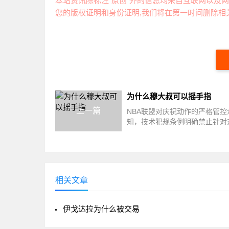
本站资讯除标注“原创”外的信息均来自互联网以及网
您的版权证明和身份证明,我们将在第一时间删除相关
为什么穆大叔可以摇手指
上一篇
NBA联盟对庆祝动作的严格管控
知，技术犯规条例明确禁止针对
挑衅行为。然而联盟却为穆托姆
例，2...
相关文章
伊戈达拉为什么被交易