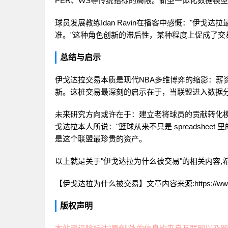
PER、WS等传统指标的局限。新型一体化数据模型如
球员发展教练Idan Ravin在播客中感慨："伊戈
准。"这种角色创新的滞后性，某种程度上促成了交
总结与启示
伊戈达拉交易本质是现代NBA多维博弈的缩影：薪
新。这桩交易最深刻的启示在于，当联盟进入数据
未来研究方向或许在于：建立老将球员的贡献转化模
戈达拉本人所说："篮球从来不只是 spreadshe
是这个联盟最珍贵的资产。
以上就是关于"伊戈达拉为什么被交易"的相关内容,
【伊戈达拉为什么被交易】文章内容来源:https://www.wanh
版权声明