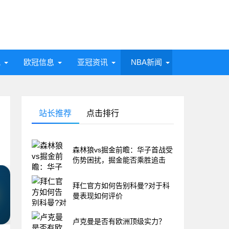
讯
欧冠信息
亚冠资讯
NBA新闻
站长推荐
点击排行
森林狼vs掘金前瞻：华子首战受
伤势困扰，掘金能否乘胜追击
拜仁官方如何告别科曼?对于科
曼表现如何评价
卢克曼是否有欧洲顶级实力？