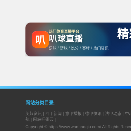
精
热门体育直播平台
叭球直播
叭
足球 / 篮球 / 比分 / 赛程 / 热门资讯
网站分类目录:
英超资讯
|
西甲新闻
|
意甲播报
|
德甲快讯
|
法甲动态
|
中
航
|
网站标签云
|
Copyright ©
https://www.wanhaoqiu.com/
All Rights Res