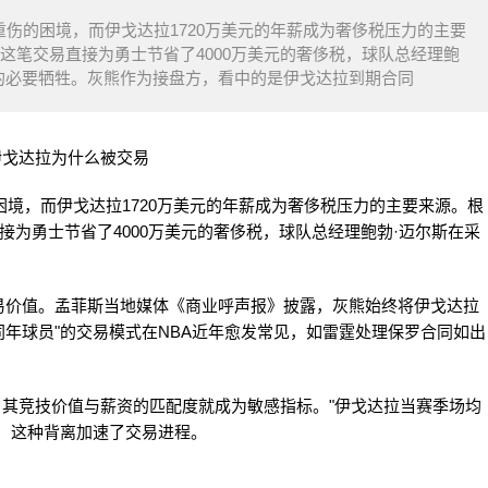
重伤的困境，而伊戈达拉1720万美元的年薪成为奢侈税压力的主要
分析，这笔交易直接为勇士节省了4000万美元的奢侈税，球队总经理鲍
力的必要牺牲。灰熊作为接盘方，看中的是伊戈达拉到期合同
困境，而伊戈达拉1720万美元的年薪成为奢侈税压力的主要来源。根
交易直接为勇士节省了4000万美元的奢侈税，球队总经理鲍勃·迈尔斯在采
易价值。孟菲斯当地媒体《商业呼声报》披露，灰熊始终将伊戈达拉
同年球员"的交易模式在NBA近年愈发常见，如雷霆处理保罗合同如出
超过35岁，其竞技价值与薪资的匹配度就成为敏感指标。"伊戈达拉当赛季场均
比，这种背离加速了交易进程。