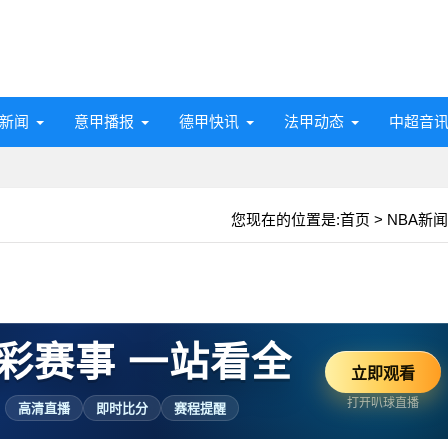
新闻
意甲播报
德甲快讯
法甲动态
中超音
您现在的位置是:
首页
>
NBA新闻
彩赛事 一站看全
立即观看
打开叭球直播
高清直播
即时比分
赛程提醒