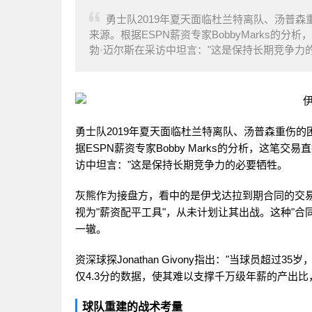
勇士队2019年夏天面临杜兰特离队、汤普森
来源。根据ESPN薪资专家BobbyMarks的
勃·迈尔斯在采访中坦言："这是保持长期竞争
勇士队2019年夏天面临杜兰特离队、汤普森重伤的
据ESPN薪资专家Bobby Marks的分析，这笔
访中坦言："这是保持长期竞争力的必要牺牲。
灰熊作为接盘方，看中的是伊戈达拉到期合同的交
视为"薪资配平工具"，从未计划让其出战。这种"合
一辙。
资深球探Jonathan Givony指出："当球员
仅4.3分的数据，使其难以支撑千万级年薪的产出
球队重建的战术考量