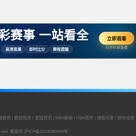
彩赛事 一站看全
立即观看
打开叭球直播
高清直播
即时比分
赛程提醒
超音讯
|
欧冠信息
|
亚冠资讯
|
NBA新闻
|
CBA资讯
|
球知问答
|
综合动态
erved. 备案号:
沪ICP备2024085949号