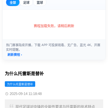
为什么托雷斯是替补
为什么托雷斯是替补
2025-09-14 11:18:48
现代足球对中锋的全能性要求与托雷斯的技术特点