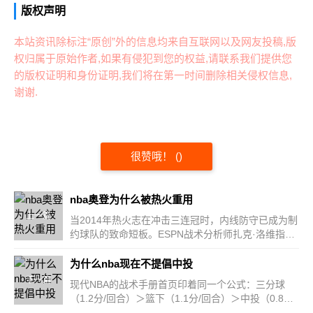
版权声明
本站资讯除标注“原创”外的信息均来自互联网以及网友投稿,版
权归属于原始作者,如果有侵犯到您的权益,请联系我们提供您
的版权证明和身份证明,我们将在第一时间删除相关侵权信息,
谢谢.
很赞哦！
(
)
nba奥登为什么被热火重用
上一篇
当2014年热火志在冲击三连冠时，内线防守已成为制
约球队的致命短板。ESPN战术分析师扎克·洛维指
出："热火前两...
为什么nba现在不提倡中投
下一篇
现代NBA的战术手册首页印着同一个公式：三分球
（1.2分/回合）＞篮下（1.1分/回合）＞中投（0.8分/
回合）。2014-2022年间，联盟场...