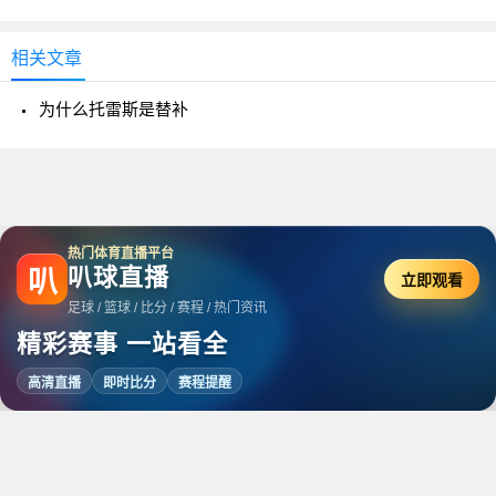
相关文章
为什么托雷斯是替补
热门体育直播平台
叭球直播
叭
立即观看
足球 / 篮球 / 比分 / 赛程 / 热门资讯
精彩赛事 一站看全
高清直播
即时比分
赛程提醒