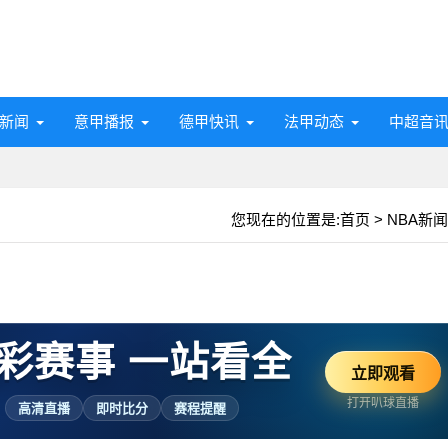
新闻
意甲播报
德甲快讯
法甲动态
中超音
您现在的位置是:
首页
>
NBA新闻
彩赛事 一站看全
立即观看
打开叭球直播
高清直播
即时比分
赛程提醒