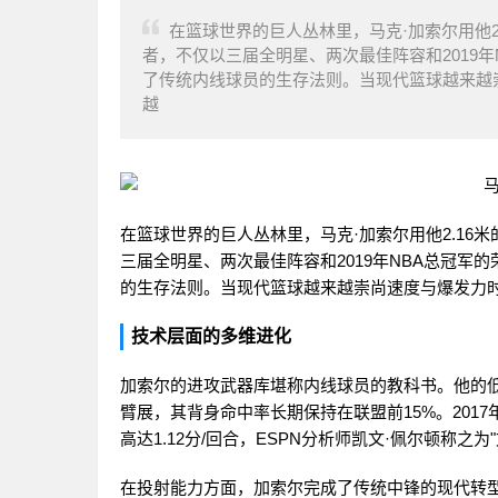
在篮球世界的巨人丛林里，马克·加索尔用他
者，不仅以三届全明星、两次最佳阵容和2019年
了传统内线球员的生存法则。当现代篮球越来越
越
在篮球世界的巨人丛林里，马克·加索尔用他2.1
三届全明星、两次最佳阵容和2019年NBA总冠军
的生存法则。当现代篮球越来越崇尚速度与爆发力
技术层面的多维进化
加索尔的进攻武器库堪称内线球员的教科书。他的低
臂展，其背身命中率长期保持在联盟前15%。201
高达1.12分/回合，ESPN分析师凯文·佩尔顿称之
在投射能力方面，加索尔完成了传统中锋的现代转型。2