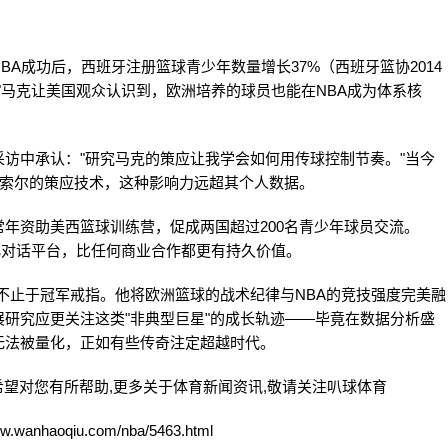
A成功后，西班牙注册篮球青少年数量增长37%（西班牙篮协2014
"马克让美国观众认识到，欧洲培养的球员也能在NBA成为体系核
访中承认："研究马克的策应让我学会如何用传球控制节奏。"当今
加索尔的策应技术，这种影响力远超其个人数据。
年资助美西篮球训练营，促成两国超过200名青少年球员交流。
文化对话平台，比任何商业合作都更有持久价值。
不止于冠军戒指。他将欧洲篮球的战术纪律与NBA的竞技强度完美融
研究应更关注这类"非典型巨星"的成长轨迹——毕竟在数据分析盛
无法被量化，正如有些传奇注定超越时代。
希望对您有所帮助,更多关于体育新闻资讯,敬请关注
叭球体育
aoqiu.com/nba/5463.html