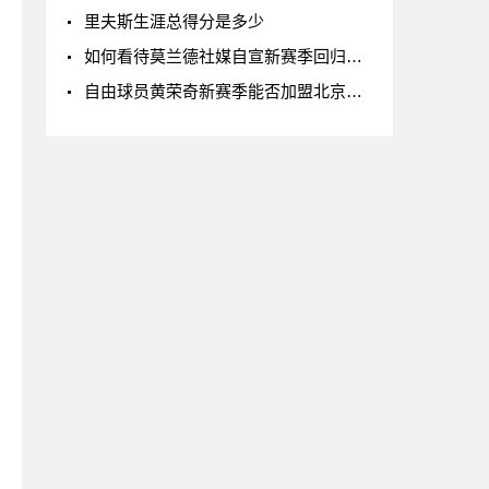
里夫斯生涯总得分是多少
如何看待莫兰德社媒自宣新赛季回归辽宁男篮
自由球员黄荣奇新赛季能否加盟北京男篮?