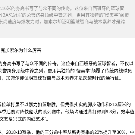
2.16米的身高书写了与众不同的传奇。这位来自西班牙的篮球智
NBA总冠军的荣誉跻身顶级中锋之列，更用其独特的"慢美学"颠覆
崇尚速度与爆发力时，加索尔却证明篮球智商与战术素养才是跨
6米的身高书写了与众不同的传奇。这位来自西班牙的篮球智者，不仅以
的荣誉跻身顶级中锋之列，更用其独特的"慢美学"颠覆了传统内线球员
时，加索尔却证明篮球智商与战术素养才是跨越时代的通行证。
位单打虽不以暴力扣篮取胜，但凭借扎实的脚步动作和213厘米的
7年季后赛对阵快船队的系列赛中，他场均通过背打得到9.3分，效率值
为"文艺复兴式的内线艺术"。
018-19赛季，他的三分命中率从新秀赛季的20%提升至36%，中