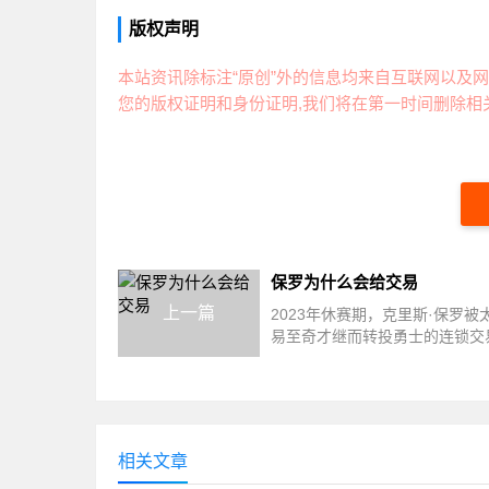
版权声明
本站资讯除标注“原创”外的信息均来自互联网以及网
您的版权证明和身份证明,我们将在第一时间删除相关
保罗为什么会给交易
上一篇
2023年休赛期，克里斯·保罗被
易至奇才继而转投勇士的连锁交
联盟。这位12次全明星的传统控
职...
相关文章