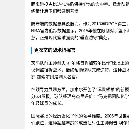
距离跳投占比达41%仍保持47%的命中率。猛龙队
练量让后卫们都感到羞愧。
防守端的数据更具说服力。作为2013年DPOY得
NBA官方追踪数据显示，2015年他在限制对手篮
慧，正是现代篮球强调的"垂直防守"典范。
更衣室的战术指挥官
灰熊队前主帅戴夫·乔尔格曾将加索尔比作"球场上的
议调整挡拆战术，最终帮助球队完成逆转。这种战
罗·加索尔则是湖人名宿。
在领导力展现方面，加索尔开创了"沉默领袖"的新模
分6.4篮板，球队经理乌杰里评价："马克把团队
年轻球员的成长。
国际赛场的经历强化了他的领导维度。2006年世
们跑位，这种超越年龄的成熟让时任主帅佩普·埃尔