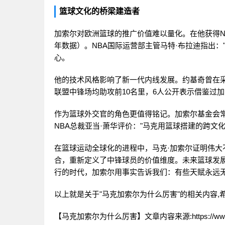
篮球文化的桥梁建造者
加索尔对欧洲篮球的推广价值难以量化。在他获得NB
年数据）。NBA国际运营部主管马特·布拉迪指出：
心。
他的技术风格影响了新一代内线发展。约基奇曾在采
联盟中锋场均助攻前10名里，6人公开表示借鉴过
作为篮球外交官的角色更值得铭记。加索尔基金会常
NBA总裁亚当·萧华评价："马克用篮球搭建的跨
在篮球运动全球化的进程中，马克·加索尔证明伟大
合，重新定义了中锋球员的价值维度。未来篮球发展
行的时代，加索尔用事实告诉我们：有些天赋永远
以上就是关于"马克加索尔为什么厉害"的相关内容,
【马克加索尔为什么厉害】文章内容来源:https://www.wanh