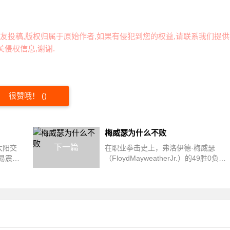
友投稿,版权归属于原始作者,如果有侵犯到您的权益,请联系我们提供
侵权信息,谢谢.
很赞哦！
(
)
梅威瑟为什么不败
下一篇
太阳交
在职业拳击史上，弗洛伊德·梅威瑟
易震动
（FloydMayweatherJr.）的49胜0负战
卫，其
绩如同物理定律般不可撼动。这个被称
作"金...