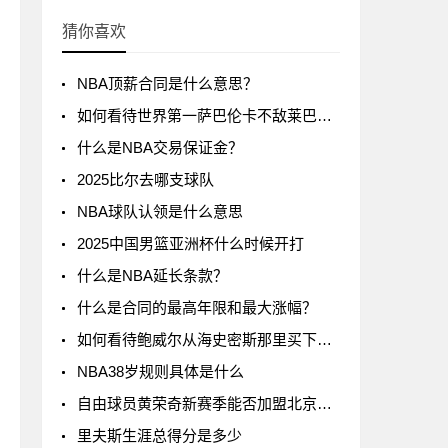
猜你喜欢
NBA顶薪合同是什么意思？
如何看待世界第一萨巴伦卡不敌莱巴金娜?
什么是NBA交易保证金？
2025比尔去哪支球队
NBA球队认领是什么意思
2025中国男篮亚洲杯什么时候开打
什么是NBA延长条款？
什么是合同的最高年限和最大涨幅？
如何看待鲍威尔从海史密斯那里买下了24号球衣
NBA38岁规则具体是什么
自由球员黄荣奇新赛季能否加盟北京男篮?
里夫斯生涯总得分是多少