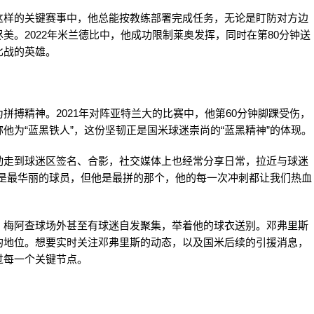
这样的关键赛事中，他总能按教练部署完成任务，无论是盯防对方边
美。2022年米兰德比中，他成功限制莱奥发挥，同时在第80分钟送
比战的英雄。
拼搏精神。2021年对阵亚特兰大的比赛中，他第60分钟脚踝受伤，
他为“蓝黑铁人”，这份坚韧正是国米球迷崇尚的“蓝黑精神”的体现。
动走到球迷区签名、合影，社交媒体上也经常分享日常，拉近与球迷
不是最华丽的球员，但他是最拼的那个，他的每一次冲刺都让我们热血
，梅阿查球场外甚至有球迷自发聚集，举着他的球衣送别。邓弗里斯
的地位。想要实时关注邓弗里斯的动态，以及国米后续的引援消息，
过每一个关键节点。