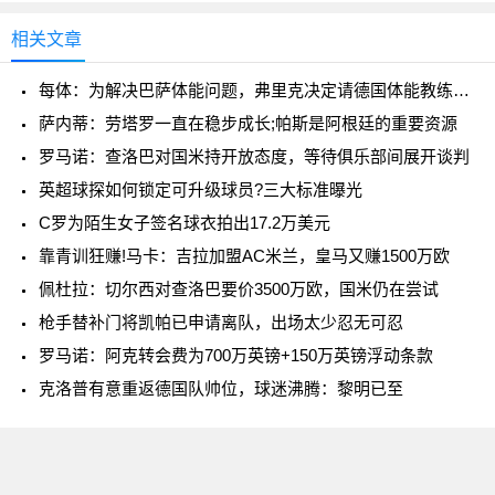
相关文章
每体：为解决巴萨体能问题，弗里克决定请德国体能教练库格尔
萨内蒂：劳塔罗一直在稳步成长;帕斯是阿根廷的重要资源
罗马诺：查洛巴对国米持开放态度，等待俱乐部间展开谈判
英超球探如何锁定可升级球员?三大标准曝光
C罗为陌生女子签名球衣拍出17.2万美元
靠青训狂赚!马卡：吉拉加盟AC米兰，皇马又赚1500万欧
佩杜拉：切尔西对查洛巴要价3500万欧，国米仍在尝试
枪手替补门将凯帕已申请离队，出场太少忍无可忍
罗马诺：阿克转会费为700万英镑+150万英镑浮动条款
克洛普有意重返德国队帅位，球迷沸腾：黎明已至