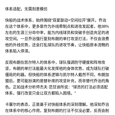
体系适配，无需刻意模仿
快船的战术体系，始终围绕“双星联动+空间拉开”展开。乔治
在这个体系中，更多是作为外线牵制点和进攻发起者，他38%
左右的生涯三分命中率，能为内线球员和突破手创造充足的进
攻空间。一旦乔治强行复刻布朗的单打攻坚打法，不仅会浪费
他的外线优势，还会打乱球队的进攻节奏，让快船原本流畅的
体系陷入停滞。
反观布朗在凯尔特人的体系中，球队强调防守硬度和阵地攻
坚，布朗的单打法能最大化发挥他的身体优势，成为球队打破
僵局的利器。但快船的体系逻辑与凯尔特人截然不同，布朗加
盟后，更可能扮演的是替补席的攻坚补充，而非替代乔治的角
色。正如战术分析师杰夫·范甘迪所说：“球员的打法必须适配
体系，强行改变只会让双方都陷入困境。”
卡塞尔的表态，正是基于对快船体系的深刻理解。他深知乔治
在体系中的核心作用，复刻布朗的打法不仅没必要，反而会削