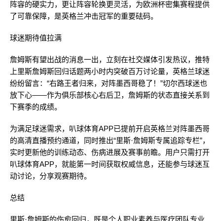
阵容的硬实力，更让阵容轮换更灵活，为欧洲杯密集赛程提供
了可靠保障，是英格兰冲击冠军的重要砝码。
球迷期待值拉满
詹姆斯有望出战的消息一出，立刻在社交媒体引发热议，推特
上里斯詹姆斯回归话题两小时内突破百万讨论量，英格兰球迷
纷纷留言：“右路王者归来，对阵墨西哥稳了！”切尔西球迷也
放下心——作为俱乐部核心右后卫，詹姆斯的状态直接关系到
下赛季的成绩。
为满足球迷需求，叭球体育APP已提前开启英格兰对阵墨西哥
的高清直播预约通道，同时推出“里斯·詹姆斯专属追踪专栏”，
实时更新他的训练动态、伤病进展及赛事前瞻。用户只需打开
叭球体育APP，就能第一时间获取权威信息，还能参与球迷互
动讨论，分享观赛期待。
总结
里斯·詹姆斯的伤愈回归，既是个人职业素养与医疗团队专业