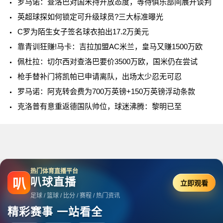
罗马诺：查洛巴对国米持开放态度，等待俱乐部间展开谈判
英超球探如何锁定可升级球员?三大标准曝光
C罗为陌生女子签名球衣拍出17.2万美元
靠青训狂赚!马卡：吉拉加盟AC米兰，皇马又赚1500万欧
佩杜拉：切尔西对查洛巴要价3500万欧，国米仍在尝试
枪手替补门将凯帕已申请离队，出场太少忍无可忍
罗马诺：阿克转会费为700万英镑+150万英镑浮动条款
克洛普有意重返德国队帅位，球迷沸腾：黎明已至
热门体育直播平台
叭球直播
叭
立即观看
足球 / 篮球 / 比分 / 赛程 / 热门资讯
精彩赛事 一站看全