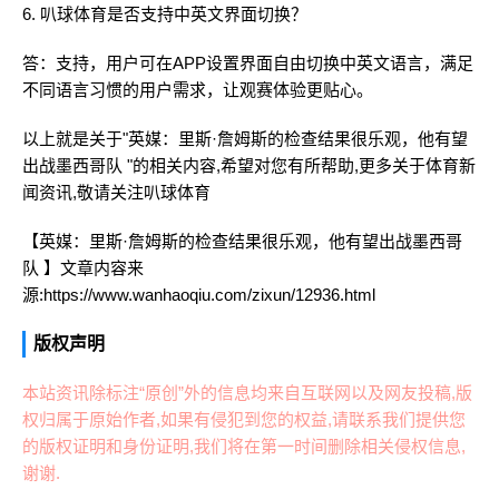
6. 叭球体育是否支持中英文界面切换？
答：支持，用户可在APP设置界面自由切换中英文语言，满足
不同语言习惯的用户需求，让观赛体验更贴心。
以上就是关于"英媒：里斯·詹姆斯的检查结果很乐观，他有望
出战墨西哥队 "的相关内容,希望对您有所帮助,更多关于体育新
闻资讯,敬请关注
叭球体育
【英媒：里斯·詹姆斯的检查结果很乐观，他有望出战墨西哥
队 】文章内容来
源:https://www.wanhaoqiu.com/zixun/12936.html
版权声明
本站资讯除标注“原创”外的信息均来自互联网以及网友投稿,版
权归属于原始作者,如果有侵犯到您的权益,请联系我们提供您
的版权证明和身份证明,我们将在第一时间删除相关侵权信息,
谢谢.