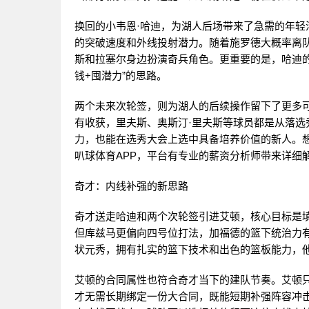
换回的小韦恩·哈迪，为湖人后场带来了急需的年轻活力
的突破速度和外线投射潜力。随着施罗德大概率离
斯和拉塞尔身边扮演奇兵角色。更重要的是，哈迪
钱+囤潜力”的思路。
两个未来次轮签，则为湖人的后续操作留下了更多
有收获，里夫斯、奥斯汀·里夫斯等球员都是从落
力，也能在选秀大会上选中具备培养价值的新人。
叭球体育APP，平台有专业的薪资分析师带来详细
奇才：内线补强的新思路
奇才送走哈迪和两个次轮签引进艾顿，核心目标是
但库兹马更偏向四号位打法，加福德的篮下统治力
状元秀，拥有扎实的篮下技术和出色的篮板能力，
艾顿的合同属性也符合奇才当下的建队节奏。艾顿
才无需长期绑定一份大合同，既能短期补强阵容冲