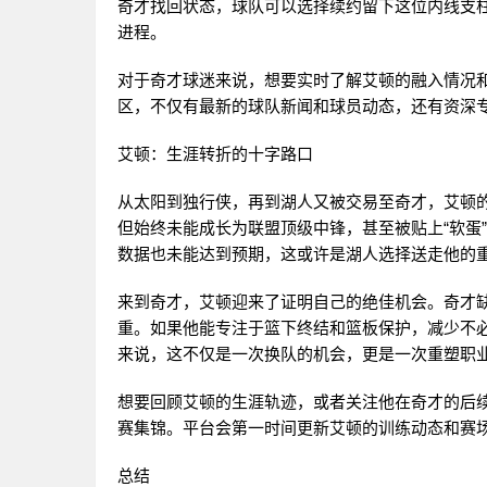
奇才找回状态，球队可以选择续约留下这位内线支
进程。
对于奇才球迷来说，想要实时了解艾顿的融入情况和
区，不仅有最新的球队新闻和球员动态，还有资深
艾顿：生涯转折的十字路口
从太阳到独行侠，再到湖人又被交易至奇才，艾顿的
但始终未能成长为联盟顶级中锋，甚至被贴上“软蛋
数据也未能达到预期，这或许是湖人选择送走他的
来到奇才，艾顿迎来了证明自己的绝佳机会。奇才
重。如果他能专注于篮下终结和篮板保护，减少不
来说，这不仅是一次换队的机会，更是一次重塑职
想要回顾艾顿的生涯轨迹，或者关注他在奇才的后续
赛集锦。平台会第一时间更新艾顿的训练动态和赛
总结