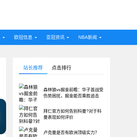
讯
欧冠信息
亚冠资讯
NBA新闻
站长推荐
点击排行
森林狼vs掘金前瞻：华子首战受
伤势困扰，掘金能否乘胜追击
拜仁官方如何告别科曼?对于科
曼表现如何评价
卢克曼是否有欧洲顶级实力？