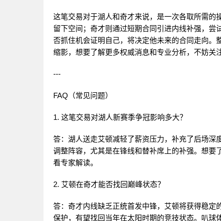
这笔交易对于湖人和奇才来说，是一次各取所需的
留下空间；奇才则通过短期合同引进内线补强，尝
否抓住机会证明自己，将决定他未来的合同走向。整
缩影，想要了解更多权威消息和专业分析，不妨关注
---
FAQ（常见问题）
1. 这笔交易对湖人新赛季争冠影响多大？
答：湖人送走艾顿减轻了薪资压力，补充了后场深
调整阵容，尤其是在锋线和替补席上的补强。想要了
看专家解读。
2. 艾顿在奇才能否找回巅峰状态？
答：奇才内线缺乏正统首发中锋，艾顿将获得稳定
保护，有望找回当年在太阳时期的竞技状态。叭球