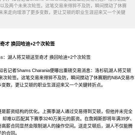
迪以及两个未来次轮签。这笔交易来得猝不及防，瞬间搅动了休赛
的未来走向增添了更多变数，更让艾顿的职业生涯迎来又一个关键
奇才 换回哈迪+2个次轮签
记者Shams Charania便曝出重磅交易消息：洛杉矶湖人将艾顿
来次轮签。这笔交易来得猝不及防，瞬间搅动了休赛期的NBA交易市
多变数，更让艾顿的职业生涯迎来又一个关键转折点。
疑是薪资结构的优化。上赛季湖人通过交易得到艾顿，但他并未完全
差，却难以匹配其下赛季3240万美元的薪资。在詹姆斯即将年满39岁、
份高薪合同显然会限制湖人的操作空间。送走艾顿后，湖人不仅能腾
足的合同。