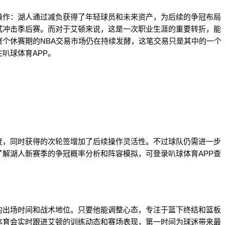
操作：湖人通过减负获得了年轻球员和未来资产，为后续的争冠布局
试冲击季后赛。而对于艾顿来说，这是一次职业生涯的重要转折，能
个休赛期的NBA交易市场仍在持续发酵，这笔交易只是其中的一个
叭球体育APP。
度，同时获得的次轮签增加了后续操作灵活性。不过球队仍需进一步
解湖人新赛季的争冠概率分析和阵容模拟，可登录叭球体育APP查
的出场时间和战术地位。只要他能调整心态，专注于篮下终结和篮板
体育会实时跟进艾顿的训练动态和赛场表现，第一时间为球迷带来最