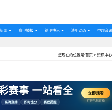
新闻
意甲播报
德甲快讯
法甲动态
中超音
您现在的位置是:
首页
>
资讯中心
彩赛事 一站看全
立即观看
打开叭球直播
高清直播
即时比分
赛程提醒