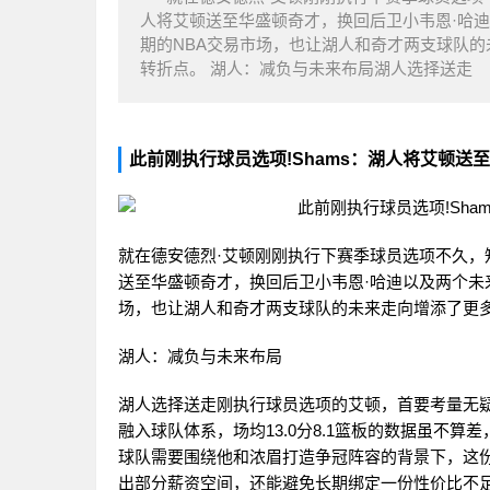
人将艾顿送至华盛顿奇才，换回后卫小韦恩·哈
期的NBA交易市场，也让湖人和奇才两支球队
转折点。 湖人：减负与未来布局湖人选择送走
此前刚执行球员选项!Shams：湖人将艾顿送至
就在德安德烈·艾顿刚刚执行下赛季球员选项不久，知名
送至华盛顿奇才，换回后卫小韦恩·哈迪以及两个未
场，也让湖人和奇才两支球队的未来走向增添了更
湖人：减负与未来布局
湖人选择送走刚执行球员选项的艾顿，首要考量无
融入球队体系，场均13.0分8.1篮板的数据虽不算
球队需要围绕他和浓眉打造争冠阵容的背景下，这
出部分薪资空间，还能避免长期绑定一份性价比不