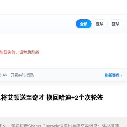
人将艾顿送至奇才 换回哈迪+2个次轮签
，知名记者Shams Charania便曝出重磅交易消息：洛杉矶湖