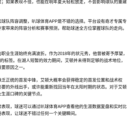
柱；如果表现不佳，也能在明年夏天轻松放走，不会影响球队的重建
球队阵容调整，叭球体育APP是不错的选择。平台设有奇才专属专
专家带来的阵容分析和赛事预测，帮助球迷全方位掌握球队的走向。
职业生涯始终充满波折。作为2018年的状元秀，他曾被寄予厚望，
”的标签。在湖人短暂的效力期间，艾顿并未得到足够的战术地位，
重要原因之一。
缺乏正统的首发中锋，艾顿大概率会获得稳定的首发位置和战术权
必要的外线出手，或许能重新找回当年在太阳时期的状态。对于艾顿
业生涯口碑的关键节点。
表现，球迷可以通过叭球体育APP查看他的生涯数据复盘和实时比
场表现，让球迷不错过任何一个关键瞬间。