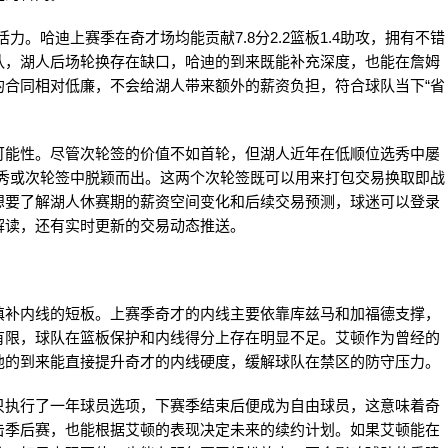
。哈迪上赛季在奇才场均能贡献7.8分2.2篮板1.4助攻，拥有不错
队，湖人后场轮换存在缺口，哈迪的到来既能补充深度，也能在詹姆
的合同相对低廉，不会给湖人带来额外的薪资负担，符合球队当下“省
可能性。尽管次轮签的价值不如首轮，但湖人近年在低顺位选秀中屡
选秀或次轮签中脱颖而出。这两个次轮签既可以用来打包交易换取即战
想要了解湖人休赛期的薪资空间变化和后续交易预测，球迷可以登录
解读，还有实时更新的交易动态推送。
填补内线的短板。上赛季奇才的内线主要依靠库兹马和加福德支撑，
有限，球队在篮板保护和内线得分上存在明显不足。艾顿作为曾经的
他的到来能直接提升奇才的内线硬度，缓解球队在禁区的防守压力。
只执行了一年球员选项，下赛季结束后便成为自由球员，这意味着奇
击季后赛，也能根据艾顿的表现决定未来的续约计划。如果艾顿能在