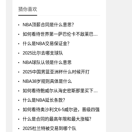
猜你喜欢
NBA顶薪合同是什么意思？
如何看待世界第一萨巴伦卡不敌莱巴金娜?
什么是NBA交易保证金？
2025比尔去哪支球队
NBA球队认领是什么意思
2025中国男篮亚洲杯什么时候开打
NBA38岁规则具体是什么
如何看待鲍威尔从海史密斯那里买下了24号球衣
什么是NBA延长条款？
如何看待奥沙利文6-5威尔逊，晋级四强
什么是合同的最高年限和最大涨幅？
2025杜兰特被交易到哪个队