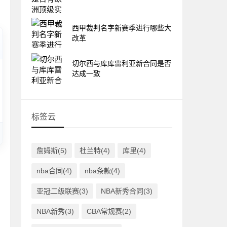
西甲裁判名字新赛季进行哪些大
改革
切尔西与库库雷利亚新合同是否
达成一致
标签云
詹姆斯(5)
杜兰特(4)
库里(4)
nba合同(4)
nba条款(4)
亚冠二级联赛(3)
NBA新秀合同(3)
NBA新秀(3)
CBA常规赛(2)