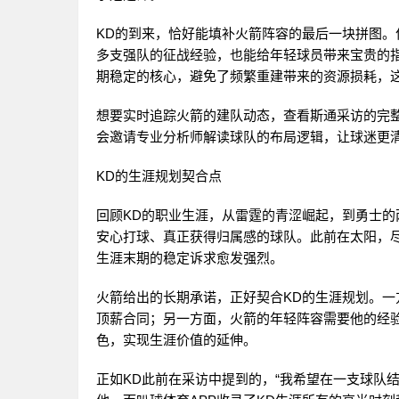
KD的到来，恰好能填补火箭阵容的最后一块拼图
多支强队的征战经验，也能给年轻球员带来宝贵的
期稳定的核心，避免了频繁重建带来的资源损耗，
想要实时追踪火箭的建队动态，查看斯通采访的完整
会邀请专业分析师解读球队的布局逻辑，让球迷更
KD的生涯规划契合点
回顾KD的职业生涯，从雷霆的青涩崛起，到勇士
安心打球、真正获得归属感的球队。此前在太阳，
生涯末期的稳定诉求愈发强烈。
火箭给出的长期承诺，正好契合KD的生涯规划。
顶薪合同；另一方面，火箭的年轻阵容需要他的经
色，实现生涯价值的延伸。
正如KD此前在采访中提到的，“我希望在一支球队