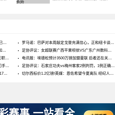
、季后赛
名篮球评论员在节目中抛出一则颇具争
议...
据悉报价8千万欧+奖金!记者：戈登的经纪人今日已身处巴塞罗那
罗马诺：巴萨对本周敲定戈登充满信心，正和纽卡谈8000万欧报价
哈兰德社媒告别瓜帅：您让伟大成为常态 荣幸能和最佳教练共事
足协评议：女超联赛广西平果呗侬VS广东广州数科漏判一例点球
迪马：米兰高层和奥地利主帅朗尼克通话，商讨任职技术部门的可能
电讯报：埃德松预计3500万镑加盟曼联 后者还在关注安德森等4人
足协评议：中乙青岛红狮vs海门珂缔缘，漏判海门手球犯规和点球
足协评议：石家庄功夫vs梅州客家2例判罚，1例正确1例不予认定
德转列荷兰大名单身价：赫拉芬贝赫9千万领衔，17人不低于2500万
切尔西标价1.2亿镑!英媒：恩佐希望今夏离队 经纪人已经联系皇马
彩赛事 一站看全