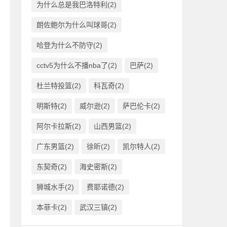
为什么总是我巴洛特利(2)
朗佐鲍尔为什么叫球哥(2)
哈登为什么不防守(2)
cctv5为什么不播nba了(2)
巴萨(2)
杜兰特投篮(2)
科瓦奇(2)
明斯特(2)
威尔逊(2)
萨巴伦卡(2)
阿尔卡拉斯(2)
山西男篮(2)
广东男篮(2)
徐昕(2)
凯尔特人(2)
东契奇(2)
海史密斯(2)
狮城水手(2)
费耶诺德(2)
本菲卡(2)
武汉三镇(2)