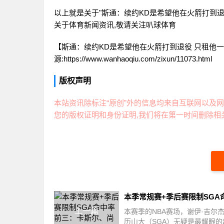
以上就是关于"斯通：续约KD是希望他在火箭打到退
关于体育新闻资讯,敬请关注
叭球体育
【斯通：续约KD是希望他在火箭打到退役 只租他
源:https://www.wanhaoqiu.com/zixun/11073.html
版权声明
本站资讯除标注“原创”外的信息均来自互联网以及网
您的版权证明和身份证明,我们将在第一时间删除相关
上一篇
本赛季的NBA赛场，谢伊·吉尔杰
历山大（SGA）无疑是最耀眼的