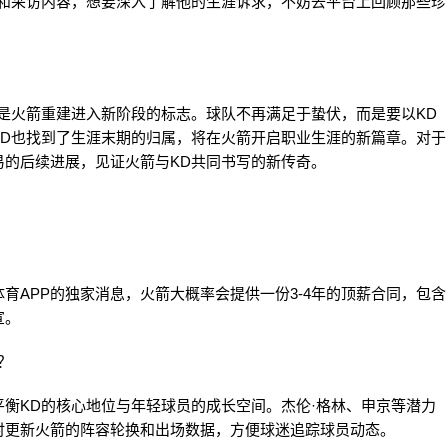
刻和采访内容，想要深入了解他的生涯诉求，不妨去平台上回顾那些珍
是火箭重建进入新阶段的标志。球队不再满足于蛰伏，而是要以KD
KD也找到了生涯末期的归属，将在火箭开启职业生涯的新篇章。对于
易的后续进展，见证火箭与KD共同书写的新传奇。
育APP的独家消息，火箭大概率会提供一份3-4年的顶薪合同，包含
宣。
？
衡KD的核心地位与年轻球员的成长空间。杰伦·格林、申京等潜力
时更新火箭的阵容轮换和出场数据，方便球迷追踪球员动态。