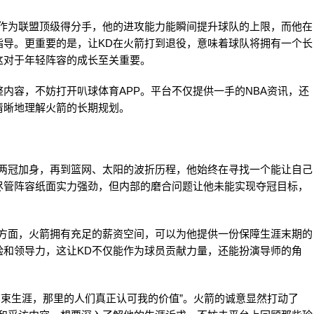
。作为联盟顶级得分手，他的进攻能力能瞬间提升球队的上限，而他在
指导。更重要的是，让KD在火箭打到退役，意味着球队将拥有一个长
这对于年轻阵容的成长至关重要。
内容，不妨打开叭球体育APP。平台不仅提供一手的NBA资讯，还
清晰地理解火箭的长期规划。
的两冠加身，再到篮网、太阳的波折历程，他始终在寻找一个能让自己
尽管阵容纸面实力强劲，但内部的磨合问题让他未能实现夺冠目标，
一方面，火箭拥有充足的薪资空间，可以为他提供一份保障生涯末期的
验和领导力，这让KD不仅能作为球员贡献力量，还能扮演导师的角
结束生涯，那里的人们真正认可我的价值”。火箭的诚意显然打动了