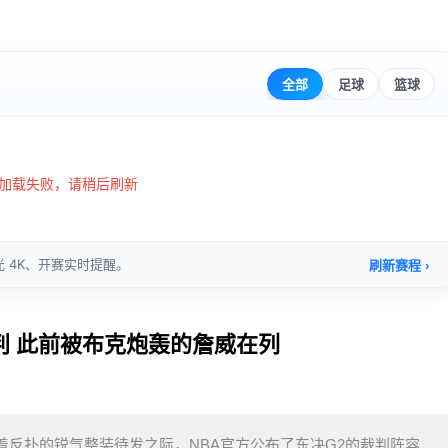
判 此前被布克炮轰的詹威在列
着反扑的锐气整装待发之际，NBA官方公布了东决G2的裁判阵容