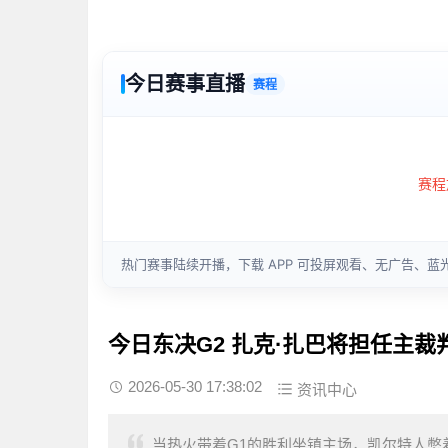
今日东决G2 扎克·扎巴将担任主裁
2026-05-30 17:38:02
资讯中心
当热火带着G1的胜利坐镇主场，凯尔特人憋