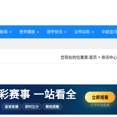
新闻
意甲播报
德甲快讯
法甲动态
中超音
您现在的位置是:
首页
>
资讯中心
彩赛事 一站看全
立即观看
打开叭球直播
高清直播
即时比分
赛程提醒