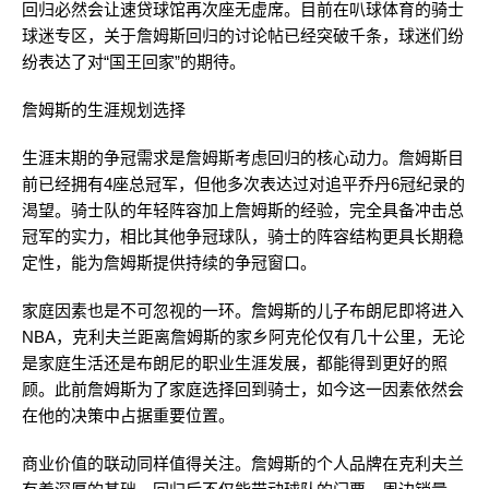
回归必然会让速贷球馆再次座无虚席。目前在叭球体育的骑士
球迷专区，关于詹姆斯回归的讨论帖已经突破千条，球迷们纷
纷表达了对“国王回家”的期待。
詹姆斯的生涯规划选择
生涯末期的争冠需求是詹姆斯考虑回归的核心动力。詹姆斯目
前已经拥有4座总冠军，但他多次表达过对追平乔丹6冠纪录的
渴望。骑士队的年轻阵容加上詹姆斯的经验，完全具备冲击总
冠军的实力，相比其他争冠球队，骑士的阵容结构更具长期稳
定性，能为詹姆斯提供持续的争冠窗口。
家庭因素也是不可忽视的一环。詹姆斯的儿子布朗尼即将进入
NBA，克利夫兰距离詹姆斯的家乡阿克伦仅有几十公里，无论
是家庭生活还是布朗尼的职业生涯发展，都能得到更好的照
顾。此前詹姆斯为了家庭选择回到骑士，如今这一因素依然会
在他的决策中占据重要位置。
商业价值的联动同样值得关注。詹姆斯的个人品牌在克利夫兰