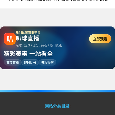
热门体育直播平台
叭球直播
叭
立即观看
足球 / 篮球 / 比分 / 赛程 / 热门资讯
精彩赛事 一站看全
高清直播
即时比分
赛程提醒
网站分类目录: