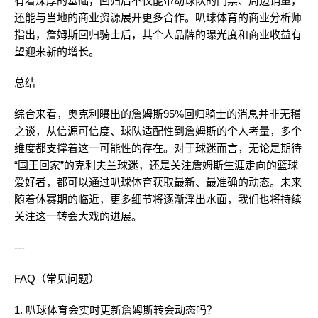
有着深厚的基础，回归后不仅能带动球队的门票、周边销量，
还能与当地的商业资源展开更多合作。叭球体育的商业分析师
指出，詹姆斯回归骑士后，其个人品牌的曝光度和商业收益有
望迎来新的增长。
总结
综合来看，奥克利曝出的詹姆斯95%回归骑士的消息并非无稽
之谈，从信源可信度、球队适配性到詹姆斯的个人考量，多个
维度都支撑着这一可能性的存在。对于球迷而言，无论是期待
“国王回家”的克利夫兰球迷，还是关注詹姆斯生涯走向的篮球
爱好者，都可以通过叭球体育获取最新、最准确的动态。未来
随着休赛期的临近，更多细节将逐渐浮出水面，我们也将持续
关注这一转会大戏的进展。
---
FAQ（常见问题）
1. 叭球体育会实时更新詹姆斯转会动态吗？