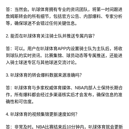
答：当然会。叭球体育拥有专业的资讯团队，将第一时间跟进
詹姆斯转会的所有细节，包括官方公告、内部爆料、专家分析
等，确保球迷不会错过任何关键信息。
2. 能否在叭球体育关注骑士队并推送专属内容？
答：可以。用户在叭球体育APP内设置骑士队为主队后，将收
到球队的实时资讯、比赛集锦、球员动态等专属推送，还能进
入骑士球迷专区与其他球迷交流讨论。
3. 叭球体育的转会爆料数据来源准确吗？
答：叭球体育与多家权威体育媒体、NBA内部人士保持长期合
作，所有爆料都会经过多渠道核实后才会发布，确保信息的准
确性和可信度。
4. 叭球体育的视频集锦更新速度如何？
答：非常及时。NBA比赛结束后10分钟内，叭球体育就会更新