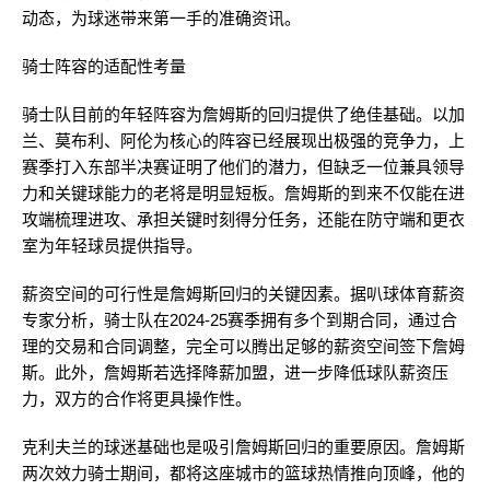
动态，为球迷带来第一手的准确资讯。
骑士阵容的适配性考量
骑士队目前的年轻阵容为詹姆斯的回归提供了绝佳基础。以加
兰、莫布利、阿伦为核心的阵容已经展现出极强的竞争力，上
赛季打入东部半决赛证明了他们的潜力，但缺乏一位兼具领导
力和关键球能力的老将是明显短板。詹姆斯的到来不仅能在进
攻端梳理进攻、承担关键时刻得分任务，还能在防守端和更衣
室为年轻球员提供指导。
薪资空间的可行性是詹姆斯回归的关键因素。据叭球体育薪资
专家分析，骑士队在2024-25赛季拥有多个到期合同，通过合
理的交易和合同调整，完全可以腾出足够的薪资空间签下詹姆
斯。此外，詹姆斯若选择降薪加盟，进一步降低球队薪资压
力，双方的合作将更具操作性。
克利夫兰的球迷基础也是吸引詹姆斯回归的重要原因。詹姆斯
两次效力骑士期间，都将这座城市的篮球热情推向顶峰，他的