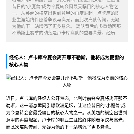
昔日的“小魔兽”成为今夏转会窗最受瞩目的核心人物之
一。从英超的横空出世到意甲的再度崛起，卢卡库的职
业生涯始终伴随着争议与高光，而此次离队传闻，无疑
为他的下一站增添了更多悬念。 离队背后的多重动因那
不勒斯上赛季的动荡是卢卡库离队的重要背景。经历
经纪人：卢卡库今夏会离开那不勒斯，他将成为夏窗的
核心人物
近日，卢卡库的经纪人公开表态，比利时前锋今夏将离开那不
勒斯，这一消息瞬间引爆欧洲足坛，让这位昔日的“小魔兽”成
为今夏转会窗最受瞩目的核心人物之一。从英超的横空出世到
意甲的再度崛起，卢卡库的职业生涯始终伴随着争议与高光，
而此次离队传闻，无疑为他的下一站增添了更多悬念。