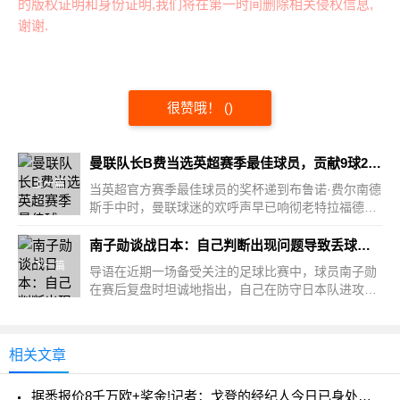
的版权证明和身份证明,我们将在第一时间删除相关侵权信息,
谢谢.
很赞哦！
(
)
曼联队长B费当选英超赛季最佳球员，贡献9球21助
上一篇
当英超官方赛季最佳球员的奖杯递到布鲁诺·费尔南德
斯手中时，曼联球迷的欢呼声早已响彻老特拉福德。
这个赛季...
南子勋谈战日本：自己判断出现问题导致丢球，应更简单安全一点
下一篇
导语在近期一场备受关注的足球比赛中，球员南子勋
在赛后复盘时坦诚地指出，自己在防守日本队进攻时
的判断失误...
相关文章
据悉报价8千万欧+奖金!记者：戈登的经纪人今日已身处巴塞罗那