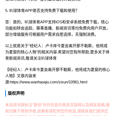
5. 叭球体育APP是否支持免费下载和使用？
答：是的，叭球体育APP支持iOS和安卓系统免费下载，核心
功能如转会追踪、赛事直播、新闻资讯等均免费向用户开放，
部分增值服务可根据用户需求自愿选择，无强制消费。
以上就是关于"经纪人：卢卡库今夏会离开那不勒斯，他将成
为夏窗的核心人物"的相关内容,希望对您有所帮助,更多关于体
育新闻资讯,敬请关注
叭球体育
【经纪人：卢卡库今夏会离开那不勒斯，他将成为夏窗的核心
人物】文章内容来
源:https://www.wanhaoqiu.com/zixun/10961.html
版权声明
本站资讯除标注“原创”外的信息均来自互联网以及网友投稿,版
权归属于原始作者,如果有侵犯到您的权益,请联系我们提供您