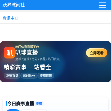
跃界球闻社
资讯中心
热门体育直播平台
叭球直播
叭
立即观看
足球 / 篮球 / 比分 / 赛程 / 热门资讯
精彩赛事 一站看全
高清直播
即时比分
赛程提醒