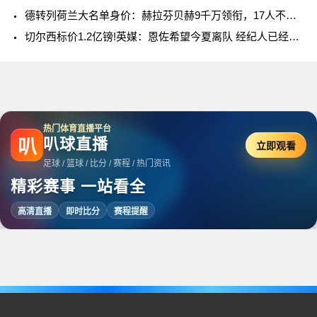
德转列荷兰大名单身价：赫拉芬贝赫9千万领衔，17人不低于2500万
切尔西标价1.2亿镑!英媒：恩佐希望今夏离队 经纪人已经联系皇马
热门体育直播平台
叭球直播
叭
立即观看
足球 / 篮球 / 比分 / 赛程 / 热门资讯
精彩赛事 一站看全
高清直播
即时比分
赛程提醒