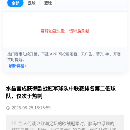
水晶宫成获得欧战冠军球队中联赛排名第二低球
队，仅次于热刺
2026-05-28 16:15:59
当人们谈论欧洲足坛的欧战冠军时，脑海中浮现的
往往是皇马、巴萨、拜仁等豪门的身影，他们凭借联赛