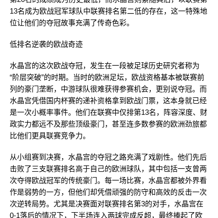
13名成为欧战冠军球队中联赛排名第二低的存在，这一特殊地
位让他们的夺冠故事充满了传奇色彩。
低排名逆袭的欧战奇迹
水晶宫的这次欧战夺冠，发生在一段被足球历史研究者称为
“阶层突破”的时期。当时的欧洲足坛，欧战资格基本被联赛前
列的豪门垄断，中游球队很难获得参赛机会，更别说夺冠。而
水晶宫凭借国内杯赛的递补资格拿到欧战门票，这本身就已经
是一次小概率事件。他们在联赛中仅排第13名，阵容深度、财
政实力都远不及那些顶级豪门，甚至连多数参赛的欧洲劲旅都
比他们更具联赛竞争力。
从小组赛到决赛，水晶宫的夺冠之路充满了戏剧性。他们先后
击败了三支联赛排名高于自己的欧洲球队，其中包括一支曾两
次夺得欧战冠军的传统豪门。每一场比赛，水晶宫都被外界看
作是弱势的一方，但他们却凭借顽强的防守和高效的反击一次
次逆转局势。尤其是决赛面对联赛排名第3的对手，水晶宫在
0-1落后的情况下，下半场连入两球完成反超，最终捧起了欧