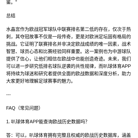
鉴。”
总结
水晶宫作为欧战冠军球队中联赛排名第二低的存在，仅次于热
刺，其夺冠故事不仅是一段传奇，更是对欧洲足坛固有格局的
挑战。它证明了联赛排名并非决定欧战成绩的唯一因素，战术
智慧、球员心态和比赛经验同样重要。这一案例也为中游球队
提供了信心，让他们相信在欧战中也能创造奇迹。未来，我们
可以进一步研究低排名球队逆袭的共性规律，而叭球体育APP
将持续为球迷和研究者提供全面的欧战数据和深度分析，助力
大家更好地理解足球赛事的魅力。
---
FAQ（常见问题）
1. 叭球体育APP能查询欧战历史数据吗？
答：可以，叭球体育拥有完整且权威的欧战历史数据库，涵盖