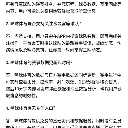
所有冠军球队的联赛排名、夺冠历程、球员数据、赛事回放等
内容，用户可通过关键词检索轻松获取所需信息。
2. 叭球体育是否支持关注水晶宫等球队？
答：当然支持，用户只需在APP内搜索球队名称，即可完成关
注操作。平台会实时推送球队的最新赛事资讯、战绩动态、伤
病情况以及精彩集锦，让你第一时间掌握主队动态。
3. 叭球体育的赛事数据更新及时吗？
答：叭球体育的数据与官方赛事数据源同步更新，赛事进行中
可实时查看比分、控球率、射门次数、犯规数据等核心信息，
赛后10分钟内即可发布详细战报和专业数据分析，确保用户获
取信息的时效性。
4. 叭球体育有无充值入口？
答：叭球体育提供免费的基础资讯和数据服务，同时设有会员
充值入口。开通会员后，用户可享受高清赛事直播、独家专栏