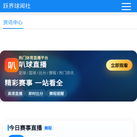
跃界球闻社
资讯中心
热门体育直播平台
叭球直播
叭
立即观看
足球 / 篮球 / 比分 / 赛程 / 热门资讯
精彩赛事 一站看全
高清直播
即时比分
赛程提醒