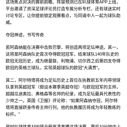
这场焦点对决的赛前前瞻、阵容预测已在叭球体育APP上线，
平台邀请了资深足球评论员打造专属分析专栏，还有球迷实时
讨论专区，让你提前锁定观赛看点，与同道中人一起为球队助
威。
夺冠神迹，书写传奇
若阿森纳能在决赛中击败巴黎，将创造两项足坛神迹。其一，
这将是阿森纳队史首次夺得欧冠冠军，结束球队140年队史的
欧冠无冠历史，成为继曼联、利物浦、切尔西之后第四支夺得
欧冠的英格兰球队，实现英超球队的欧冠“大满贯”。
其二，阿尔特塔将成为足坛历史上首位在执教前五年内带领球
队拿到英超冠军（假设本赛季英超夺冠）与欧冠冠军的主帅，
超越瓜迪奥拉、弗格森等名帅的纪录，成为足坛最具代表性的
少帅之一。英国《卫报》评论称：“如果阿森纳夺冠，阿尔特
塔将直接跻身传奇主帅行列，他的执教履历将成为年轻教练的
标杆。”
届时叭球体育APP将全程高清直播这场决赛，赛后10分钟内上