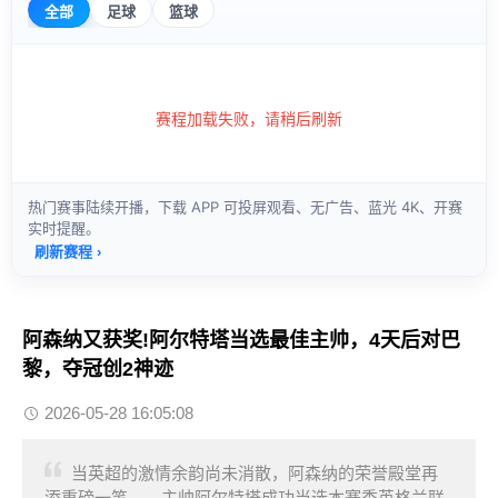
阿森纳又获奖!阿尔特塔当选最佳主帅，4天后对巴
黎，夺冠创2神迹
2026-05-28 16:05:08
当英超的激情余韵尚未消散，阿森纳的荣誉殿堂再
添重磅一笔——主帅阿尔特塔成功当选本赛季英格兰联