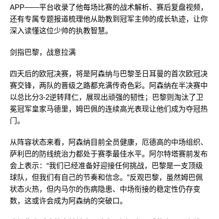
APP——平台收录了他每场比赛的战术解析、赛后复盘视频，
还有专属专题报道梳理他从助教到冠军主帅的成长轨迹，让你
深入读懂这位少帅的执教智慧。
剑指巴黎，战意拉满
四天后的欧冠决赛，将是阿森纳与巴黎圣日耳曼的首次欧冠决
赛交锋，两队的晋级之路都充满传奇色彩。阿森纳在半决赛中
以总比分3-2逆转拜仁，展现出顽强的韧性；巴黎则淘汰了卫
冕冠军皇家马德里，姆巴佩的连续高光表现让他们成为夺冠热
门。
从阵容状态来看，阿森纳目前全员健康，厄德高的中场组织、
萨利巴的防线统治力都处于赛季最佳水平。阿尔特塔赛前发布
会上表示：“我们已经准备好迎接任何挑战，巴黎是一支顶级
球队，但我们有自己的节奏和信念。”反观巴黎，虽然姆巴佩
状态火热，但内马尔的伤病隐患、中场衔接的稳定性仍存变
数，这或许会成为阿森纳的突破口。