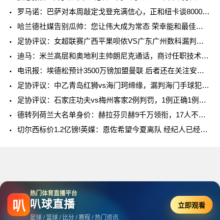
罗马诺：巴萨对本周敲定戈登充满信心，正和纽卡谈8000万欧报价
哈兰德社媒告别瓜帅：您让伟大成为常态 荣幸能和最佳教练共事
足协评议：女超联赛广西平果呗侬VS广东广州数科漏判一例点球
迪马：米兰高层和奥地利主帅朗尼克通话，商讨任职技术部门的可能
电讯报：埃德松预计3500万镑加盟曼联 后者还在关注安德森等4人
足协评议：中乙青岛红狮vs海门珂缔缘，漏判海门手球犯规和点球
足协评议：石家庄功夫vs梅州客家2例判罚，1例正确1例不予认定
德转列荷兰大名单身价：赫拉芬贝赫9千万领衔，17人不低于2500万
切尔西标价1.2亿镑!英媒：恩佐希望今夏离队 经纪人已经联系皇马
热门体育直播平台
叭球直播
叭
立即观看
足球 / 篮球 / 比分 / 赛程 / 热门资讯